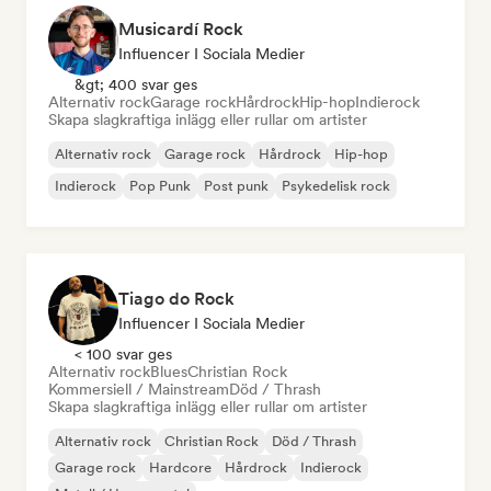
Musicardí Rock
Influencer I Sociala Medier
&gt; 400 svar ges
Alternativ rock
Garage rock
Hårdrock
Hip-hop
Indierock
Skapa slagkraftiga inlägg eller rullar om artister
Alternativ rock
Garage rock
Hårdrock
Hip-hop
Indierock
Pop Punk
Post punk
Psykedelisk rock
Tiago do Rock
Influencer I Sociala Medier
< 100 svar ges
Alternativ rock
Blues
Christian Rock
Kommersiell / Mainstream
Död / Thrash
Skapa slagkraftiga inlägg eller rullar om artister
Alternativ rock
Christian Rock
Död / Thrash
Garage rock
Hardcore
Hårdrock
Indierock