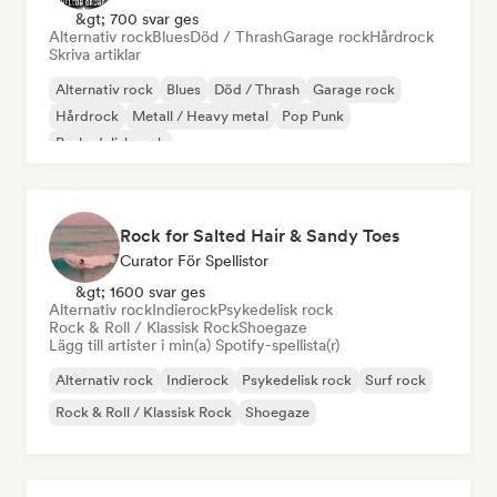
&gt; 700 svar ges
Alternativ rock
Blues
Död / Thrash
Garage rock
Hårdrock
Skriva artiklar
Alternativ rock
Blues
Död / Thrash
Garage rock
Hårdrock
Metall / Heavy metal
Pop Punk
Psykedelisk rock
Rock for Salted Hair & Sandy Toes
Curator För Spellistor
&gt; 1600 svar ges
Alternativ rock
Indierock
Psykedelisk rock
Rock & Roll / Klassisk Rock
Shoegaze
Lägg till artister i min(a) Spotify-spellista(r)
Alternativ rock
Indierock
Psykedelisk rock
Surf rock
Rock & Roll / Klassisk Rock
Shoegaze