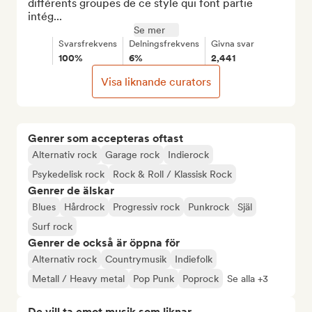
différents groupes de ce style qui font partie 
intég...
Se mer
Svarsfrekvens
Delningsfrekvens
Givna svar
100%
6%
2,441
Visa liknande curators
Genrer som accepteras oftast
Alternativ rock
Garage rock
Indierock
Psykedelisk rock
Rock & Roll / Klassisk Rock
Genrer de älskar
Blues
Hårdrock
Progressiv rock
Punkrock
Själ
Surf rock
Genrer de också är öppna för
Alternativ rock
Countrymusik
Indiefolk
Metall / Heavy metal
Pop Punk
Poprock
Se alla +3
De vill ta emot musik som liknar...