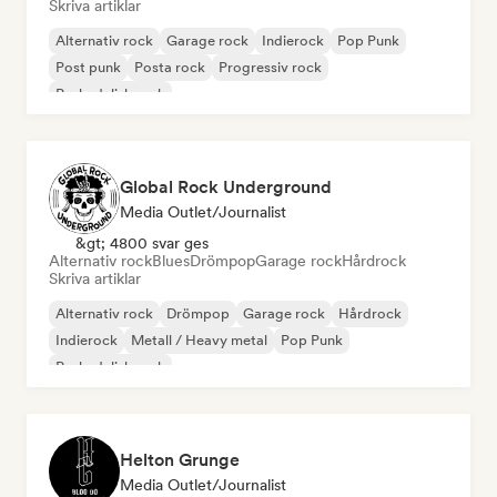
Skriva artiklar
Alternativ rock
Garage rock
Indierock
Pop Punk
Post punk
Posta rock
Progressiv rock
Psykedelisk rock
Global Rock Underground
Media Outlet/Journalist
&gt; 4800 svar ges
Alternativ rock
Blues
Drömpop
Garage rock
Hårdrock
Skriva artiklar
Alternativ rock
Drömpop
Garage rock
Hårdrock
Indierock
Metall / Heavy metal
Pop Punk
Psykedelisk rock
Helton Grunge
Media Outlet/Journalist