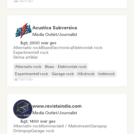
Punkrock
Acustica Subversiva
Media Outlet/Journalist
&gt; 2500 svar ges
Alternativ rock
Blues
Electronica
Elektronisk rock
Experimentell rock
Skriva artiklar
Alternativ rock
Blues
Elektronisk rock
Experimentell rock
Garage rock
Hårdrock
Indierock
Punkrock
www.revistaindie.com
Media Outlet/Journalist
&gt; 1400 svar ges
Alternativ rock
Kommersiell / Mainstream
Danspop
Drömpop
Garage rock