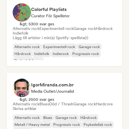
Colorful Playlists
Curator För Spellistor
&gt; 5300 svar ges
Alternativ rock
Experimentell rock
Garage rock
Hårdrock
Indiefolk
Lägg till artister i min(a) Spotify-spellista(r)
Alternativ rock
Experimentell rock
Garage rock
Hårdrock
Indiefolk
Indierock
Progressiv rock
Psykedelisk pop
IgorMiranda.com.br
Media Outlet/Journalist
&gt; 2500 svar ges
Alternativ rock
Blues
Död / Thrash
Garage rock
Hardcore
Skriva artiklar
Alternativ rock
Blues
Garage rock
Hårdrock
Metall / Heavy metal
Progressiv rock
Psykedelisk rock