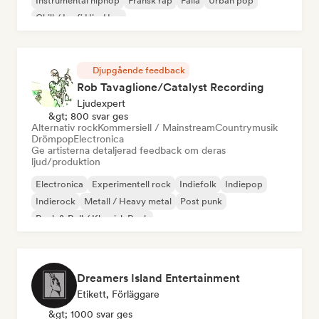
Instrumental hiphop
Fransk rap
Fälla
Urban pop
Chill / Lo-fi Hip-Hop
Djupgående feedback
Rob Tavaglione/Catalyst Recording
Ljudexpert
&gt; 800 svar ges
Alternativ rock
Kommersiell / Mainstream
Countrymusik
Drömpop
Electronica
Ge artisterna detaljerad feedback om deras
ljud/produktion
Electronica
Experimentell rock
Indiefolk
Indiepop
Indierock
Metall / Heavy metal
Post punk
Rock & Roll / Klassisk Rock
Dreamers Island Entertainment
Etikett, Förläggare
&gt; 1000 svar ges