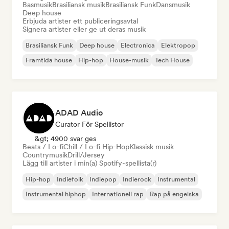
Basmusik
Brasiliansk musik
Brasiliansk Funk
Dansmusik
Deep house
Erbjuda artister ett publiceringsavtal
Signera artister eller ge ut deras musik
Brasiliansk Funk
Deep house
Electronica
Elektropop
Framtida house
Hip-hop
House-musik
Tech House
ADAD Audio
Curator För Spellistor
&gt; 4900 svar ges
Beats / Lo-fi
Chill / Lo-fi Hip-Hop
Klassisk musik
Countrymusik
Drill/Jersey
Lägg till artister i min(a) Spotify-spellista(r)
Hip-hop
Indiefolk
Indiepop
Indierock
Instrumental
Instrumental hiphop
Internationell rap
Rap på engelska