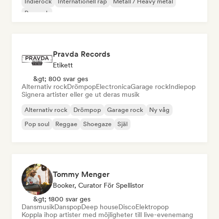
Indierock
Internationell rap
Metall / Heavy metal
Poprock
Pravda Records
Etikett
&gt; 800 svar ges
Alternativ rock
Drömpop
Electronica
Garage rock
Indiepop
Signera artister eller ge ut deras musik
Alternativ rock
Drömpop
Garage rock
Ny våg
Pop soul
Reggae
Shoegaze
Själ
Tommy Menger
Booker, Curator För Spellistor
&gt; 1800 svar ges
Dansmusik
Danspop
Deep house
Disco
Elektropop
Koppla ihop artister med möjligheter till live-evenemang