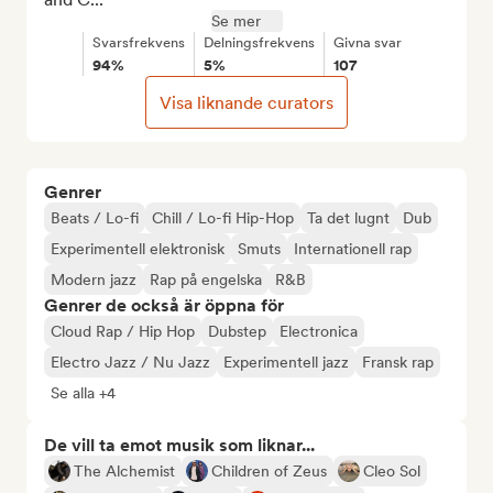
Se mer
Svarsfrekvens
Delningsfrekvens
Givna svar
94%
5%
107
Visa liknande curators
Genrer
Beats / Lo-fi
Chill / Lo-fi Hip-Hop
Ta det lugnt
Dub
Experimentell elektronisk
Smuts
Internationell rap
Modern jazz
Rap på engelska
R&B
Genrer de också är öppna för
Cloud Rap / Hip Hop
Dubstep
Electronica
Electro Jazz / Nu Jazz
Experimentell jazz
Fransk rap
Se alla +4
De vill ta emot musik som liknar...
The Alchemist
Children of Zeus
Cleo Sol