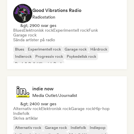
Good Vibrations Radio
Radiostation
&gt; 2900 svar ges
Blues
Elektronisk rock
Experimentell rock
Funk
Garage rock
Sända artister på radio
Blues
Experimentell rock
Garage rock
Hårdrock
Indierock
Progressiv rock
Psykedelisk rock
Rock & Roll / Klassisk Rock
indie now
Media Outlet/Journalist
&gt; 2400 svar ges
Alternativ rock
Elektronisk rock
Garage rock
Hip-hop
Indiefolk
Skriva artiklar
Alternativ rock
Garage rock
Indiefolk
Indiepop