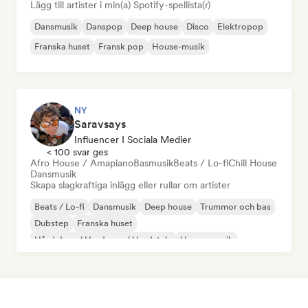
Lägg till artister i min(a) Spotify-spellista(r)
Dansmusik
Danspop
Deep house
Disco
Elektropop
Franska huset
Fransk pop
House-musik
NY
Saravsays
Influencer I Sociala Medier
< 100 svar ges
Afro House / Amapiano
Basmusik
Beats / Lo-fi
Chill House
Dansmusik
Skapa slagkraftiga inlägg eller rullar om artister
Beats / Lo-fi
Dansmusik
Deep house
Trummor och bas
Dubstep
Franska huset
Hård dans / Hardcore / Hardstyle
House-musik