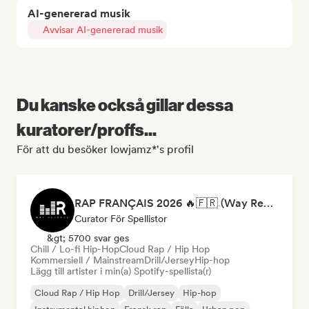
AI-genererad musik
Avvisar AI-genererad musik
Du kanske också gillar dessa
kuratorer/proffs...
För att du besöker lowjamz*'s profil
RAP FRANÇAIS 2026 🔥🇫🇷 (Way Records)
Curator För Spellistor
&gt; 5700 svar ges
Chill / Lo-fi Hip-Hop
Cloud Rap / Hip Hop
Kommersiell / Mainstream
Drill/Jersey
Hip-hop
Lägg till artister i min(a) Spotify-spellista(r)
Cloud Rap / Hip Hop
Drill/Jersey
Hip-hop