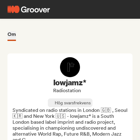
Om
lowjamz*
Radiostation
Hög svarsfrekvens
Syndicated on radio stations in London 🇬🇧 , Seoul 
🇰🇷 and New York 🇺🇸 - lowjamz* is a South 
London based label imprint and radio project, 
specialising in championing undiscovered and 
alternative World Rap, Future R&B, Modern Jazz 
and C...