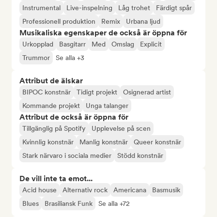
Instrumental
Live-inspelning
Låg trohet
Färdigt spår
Professionell produktion
Remix
Urbana ljud
Musikaliska egenskaper de också är öppna för
Urkopplad
Basgitarr
Med
Omslag
Explicit
Trummor
Se alla +3
Attribut de älskar
BIPOC konstnär
Tidigt projekt
Osignerad artist
Kommande projekt
Unga talanger
Attribut de också är öppna för
Tillgänglig på Spotify
Upplevelse på scen
Kvinnlig konstnär
Manlig konstnär
Queer konstnär
Stark närvaro i sociala medier
Stödd konstnär
De vill inte ta emot...
Acid house
Alternativ rock
Americana
Basmusik
Blues
Brasiliansk Funk
Se alla +72