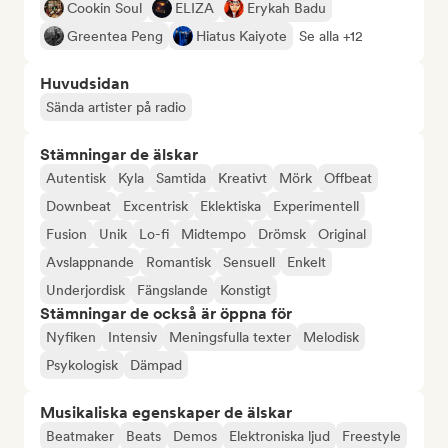
Cookin Soul
ELIZA
Erykah Badu
Greentea Peng
Hiatus Kaiyote
Se alla +12
Huvudsidan
Sända artister på radio
Stämningar de älskar
Autentisk
Kyla
Samtida
Kreativt
Mörk
Offbeat
Downbeat
Excentrisk
Eklektiska
Experimentell
Fusion
Unik
Lo-fi
Midtempo
Drömsk
Original
Avslappnande
Romantisk
Sensuell
Enkelt
Underjordisk
Fängslande
Konstigt
Stämningar de också är öppna för
Nyfiken
Intensiv
Meningsfulla texter
Melodisk
Psykologisk
Dämpad
Musikaliska egenskaper de älskar
Beatmaker
Beats
Demos
Elektroniska ljud
Freestyle