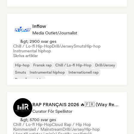
Inflow
Media Outlet/Journalist
&gt; 2900 svar ges
Chill / Lo-fi Hip-Hop
Drill/Jersey
Smuts
Hip-hop
Instrumental hiphop
Skriva artiklar
Hip-hop
Fransk rap
Chill / Lo-fi Hip-Hop
Drill/Jersey
Smuts
Instrumental hiphop
Internationell rap
Rap på engelska
RAP FRANÇAIS 2026 🔥🇫🇷 (Way Records)
Curator För Spellistor
&gt; 5700 svar ges
Chill / Lo-fi Hip-Hop
Cloud Rap / Hip Hop
Kommersiell / Mainstream
Drill/Jersey
Hip-hop