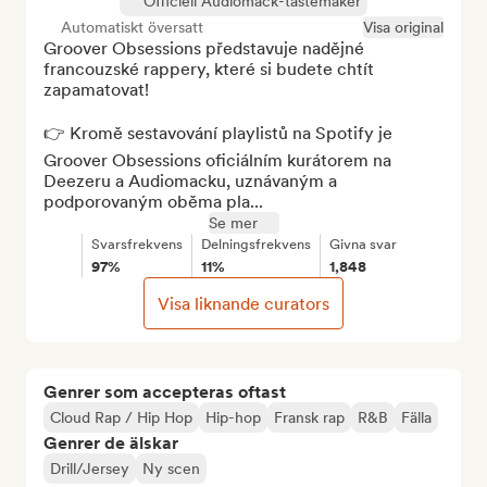
Officiell Audiomack-tastemaker
Automatiskt översatt
Visa original
Groover Obsessions představuje nadějné 
francouzské rappery, které si budete chtít 
zapamatovat!

👉 Kromě sestavování playlistů na Spotify je 
Groover Obsessions oficiálním kurátorem na 
Deezeru a Audiomacku, uznávaným a 
podporovaným oběma pla...
Se mer
Svarsfrekvens
Delningsfrekvens
Givna svar
97%
11%
1,848
Visa liknande curators
Genrer som accepteras oftast
Cloud Rap / Hip Hop
Hip-hop
Fransk rap
R&B
Fälla
Genrer de älskar
Drill/Jersey
Ny scen