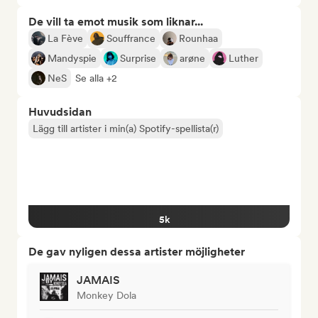
De vill ta emot musik som liknar...
La Fève
Souffrance
Rounhaa
Mandyspie
Surprise
arøne
Luther
NeS
Se alla +2
Huvudsidan
Lägg till artister i min(a) Spotify-spellista(r)
5k
De gav nyligen dessa artister möjligheter
JAMAIS
Monkey Dola