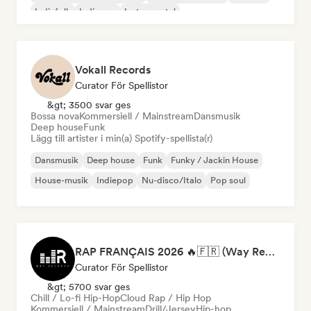
Indiefolk
Indiepop
Instrumental
Vokall Records
Curator För Spellistor
&gt; 3500 svar ges
Bossa nova
Kommersiell / Mainstream
Dansmusik
Deep house
Funk
Lägg till artister i min(a) Spotify-spellista(r)
Dansmusik
Deep house
Funk
Funky / Jackin House
House-musik
Indiepop
Nu-disco/Italo
Pop soul
RAP FRANÇAIS 2026 🔥🇫🇷 (Way Records)
Curator För Spellistor
&gt; 5700 svar ges
Chill / Lo-fi Hip-Hop
Cloud Rap / Hip Hop
Kommersiell / Mainstream
Drill/Jersey
Hip-hop