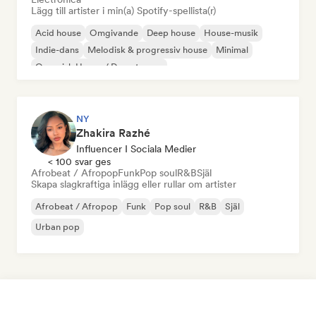
Lägg till artister i min(a) Spotify-spellista(r)
Acid house
Omgivande
Deep house
House-musik
Indie-dans
Melodisk & progressiv house
Minimal
Organisk House / Downtempo
NY
Zhakira Razhé
Influencer I Sociala Medier
< 100 svar ges
Afrobeat / Afropop
Funk
Pop soul
R&B
Själ
Skapa slagkraftiga inlägg eller rullar om artister
Afrobeat / Afropop
Funk
Pop soul
R&B
Själ
Urban pop