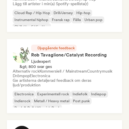
Lägg till artister i min(a) Spotify-spellista(r)
Cloud Rap / Hip Hop
Drill/Jersey
Hip-hop
Instrumental hiphop
Fransk rap
Fälla
Urban pop
Chill / Lo-fi Hip-Hop
Djupgående feedback
Rob Tavaglione/Catalyst Recording
Ljudexpert
&gt; 800 svar ges
Alternativ rock
Kommersiell / Mainstream
Countrymusik
Drömpop
Electronica
Ge artisterna detaljerad feedback om deras
ljud/produktion
Electronica
Experimentell rock
Indiefolk
Indiepop
Indierock
Metall / Heavy metal
Post punk
Rock & Roll / Klassisk Rock