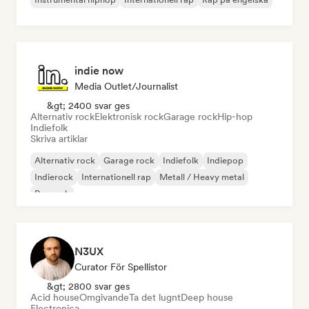
indie now
Media Outlet/Journalist
&gt; 2400 svar ges
Alternativ rock
Elektronisk rock
Garage rock
Hip-hop
Indiefolk
Skriva artiklar
Alternativ rock
Garage rock
Indiefolk
Indiepop
Indierock
Internationell rap
Metall / Heavy metal
Poprock
N3UX
Curator För Spellistor
&gt; 2800 svar ges
Acid house
Omgivande
Ta det lugnt
Deep house
Electronica