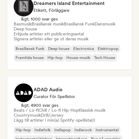
Dreamers Island Entertainment
Etikett, Förläggare
&gt; 1000 svar ges
Basmusik
Brasiliansk musik
Brasiliansk Funk
Dansmusik
Deep house
Erbjuda artister ett publiceringsavtal
Signera artister eller ge ut deras musik
Brasiliansk Funk
Deep house
Electronica
Elektropop
Framtida house
Hip-hop
House-musik
Tech House
ADAD Audio
Curator För Spellistor
&gt; 4900 svar ges
Beats / Lo-fi
Chill / Lo-fi Hip-Hop
Klassisk musik
Countrymusik
Drill/Jersey
Lägg till artister i min(a) Spotify-spellista(r)
Hip-hop
Indiefolk
Indiepop
Indierock
Instrumental
Instrumental hiphop
Internationell rap
Rap på engelska