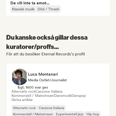
De vill inte ta emot...
Klassisk musik
Död / Thrash
Du kanske också gillar dessa
kuratorer/proffs...
För att du besöker Eternal Records's profil
Luca Montanari
Media Outlet/Journalist
&gt; 1600 svar ges
Alternativ rock
Canzone Italiana
Kommersiell / Mainstream
Dansmusik
Danspop
Skriva artiklar
Alternativ rock
Canzone Italiana
Kommersiell / Mainstream
Experimentell jazz
Hip-hop