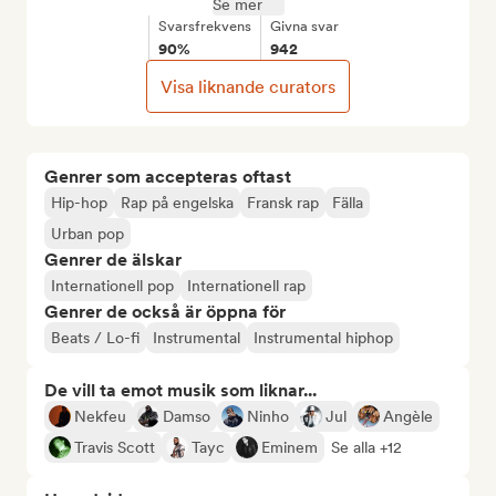
Se mer
Svarsfrekvens
Givna svar
90%
942
Visa liknande curators
Genrer som accepteras oftast
Hip-hop
Rap på engelska
Fransk rap
Fälla
Urban pop
Genrer de älskar
Internationell pop
Internationell rap
Genrer de också är öppna för
Beats / Lo-fi
Instrumental
Instrumental hiphop
De vill ta emot musik som liknar...
Nekfeu
Damso
Ninho
Jul
Angèle
Travis Scott
Tayc
Eminem
Se alla +12