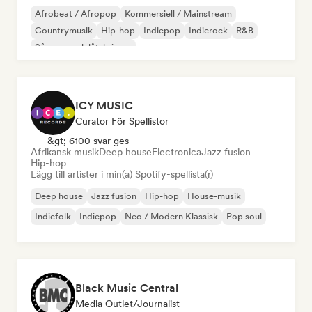
Afrobeat / Afropop
Kommersiell / Mainstream
Countrymusik
Hip-hop
Indiepop
Indierock
R&B
Sångare och låtskrivare
ICY MUSIC
Curator För Spellistor
&gt; 6100 svar ges
Afrikansk musik
Deep house
Electronica
Jazz fusion
Hip-hop
Lägg till artister i min(a) Spotify-spellista(r)
Deep house
Jazz fusion
Hip-hop
House-musik
Indiefolk
Indiepop
Neo / Modern Klassisk
Pop soul
Black Music Central
Media Outlet/Journalist