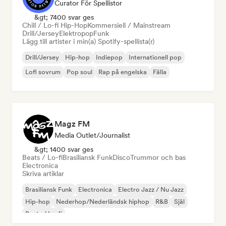
Curator För Spellistor
&gt; 7400 svar ges
Chill / Lo-fi Hip-Hop
Kommersiell / Mainstream
Drill/Jersey
Elektropop
Funk
Lägg till artister i min(a) Spotify-spellista(r)
Drill/Jersey
Hip-hop
Indiepop
Internationell pop
Lofi sovrum
Pop soul
Rap på engelska
Fälla
Magz FM
Media Outlet/Journalist
&gt; 1400 svar ges
Beats / Lo-fi
Brasiliansk Funk
Disco
Trummor och bas
Electronica
Skriva artiklar
Brasiliansk Funk
Electronica
Electro Jazz / Nu Jazz
Hip-hop
Nederhop/Nederländsk hiphop
R&B
Själ
Beats / Lo-fi