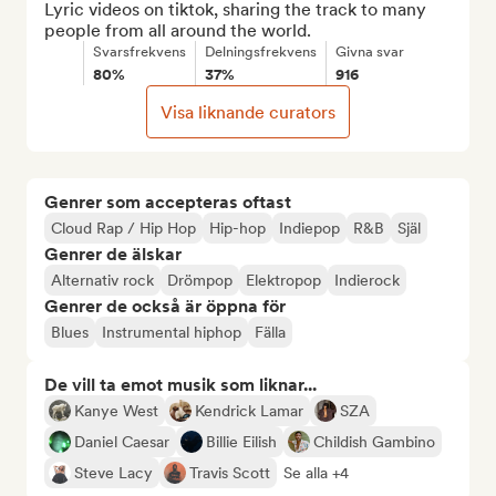
Lyric videos on tiktok, sharing the track to many 
people from all around the world.
Svarsfrekvens
Delningsfrekvens
Givna svar
80%
37%
916
Visa liknande curators
Genrer som accepteras oftast
Cloud Rap / Hip Hop
Hip-hop
Indiepop
R&B
Själ
Genrer de älskar
Alternativ rock
Drömpop
Elektropop
Indierock
Genrer de också är öppna för
Blues
Instrumental hiphop
Fälla
De vill ta emot musik som liknar...
Kanye West
Kendrick Lamar
SZA
Daniel Caesar
Billie Eilish
Childish Gambino
Steve Lacy
Travis Scott
Se alla +4