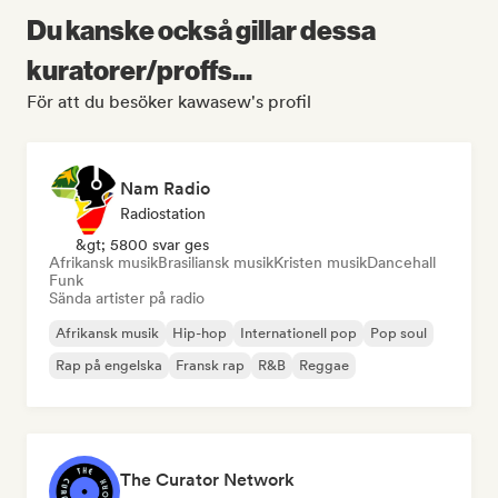
Du kanske också gillar dessa
kuratorer/proffs...
För att du besöker kawasew's profil
Nam Radio
Radiostation
&gt; 5800 svar ges
Afrikansk musik
Brasiliansk musik
Kristen musik
Dancehall
Funk
Sända artister på radio
Afrikansk musik
Hip-hop
Internationell pop
Pop soul
Rap på engelska
Fransk rap
R&B
Reggae
The Curator Network