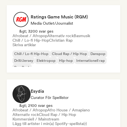
Ratings Game Music (RGM)
Media Outlet/Journalist
&gt; 3200 svar ges
Afrobeat / Afropop
Alternativ rock
Basmusik
Chill / Lo-fi Hip-Hop
Christian Rap
Skriva artiklar
Chill / Lo-fi Hip-Hop
Cloud Rap / Hip Hop
Danspop
Drill/Jersey
Elektropop
Hip-hop
Internationell rap
Pop Punk
Esydia
Curator För Spellistor
&gt; 2100 svar ges
Afrobeat / Afropop
Afro House / Amapiano
Alternativ rock
Cloud Rap / Hip Hop
Kommersiell / Mainstream
Lägg till artister i min(a) Spotify-spellista(r)