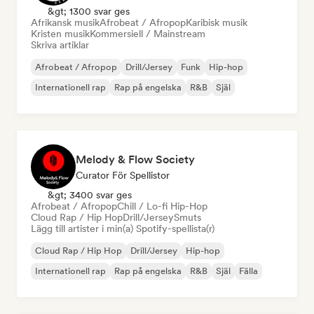
&gt; 1300 svar ges
Afrikansk musik
Afrobeat / Afropop
Karibisk musik
Kristen musik
Kommersiell / Mainstream
Skriva artiklar
Afrobeat / Afropop
Drill/Jersey
Funk
Hip-hop
Internationell rap
Rap på engelska
R&B
Själ
Melody & Flow Society
Curator För Spellistor
&gt; 3400 svar ges
Afrobeat / Afropop
Chill / Lo-fi Hip-Hop
Cloud Rap / Hip Hop
Drill/Jersey
Smuts
Lägg till artister i min(a) Spotify-spellista(r)
Cloud Rap / Hip Hop
Drill/Jersey
Hip-hop
Internationell rap
Rap på engelska
R&B
Själ
Fälla