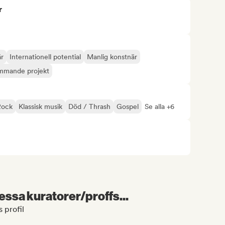
r
är
Internationell potential
Manlig konstnär
mmande projekt
Rock
Klassisk musik
Död / Thrash
Gospel
Se alla +6
essa kuratorer/proffs...
 profil