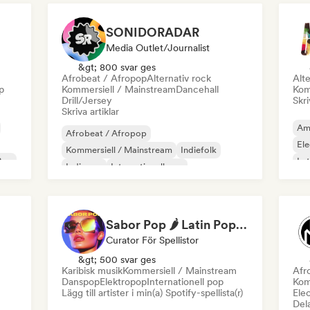
SONIDORADAR
Media Outlet/Journalist
&gt; 800 svar ges
Afrobeat / Afropop
Alternativ rock
Alte
p
Kommersiell / Mainstream
Dancehall
Kom
Drill/Jersey
Skri
Skriva artiklar
Am
Afrobeat / Afropop
Ele
Kommersiell / Mainstream
Indiefolk
Pop
Lat
Indiepop
Internationell pop
K-Pop/J-Pop
Latin Pop
Poprock
Sabor Pop 🌶️ Latin Pop, Reggaeton & Latin Club Hits
Curator För Spellistor
&gt; 500 svar ges
Karibisk musik
Kommersiell / Mainstream
Afr
Danspop
Elektropop
Internationell pop
Kom
Lägg till artister i min(a) Spotify-spellista(r)
Ele
Dela