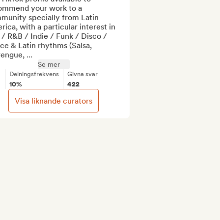
ommend your work to a 
munity specially from Latin 
ica, with a particular interest in 
/ R&B / Indie / Funk / Disco / 
e & Latin rhythms (Salsa, 
ngue, ...
Se mer
Delningsfrekvens
Givna svar
10%
422
Visa liknande curators