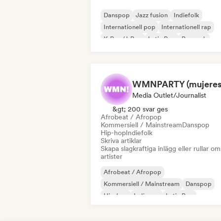
Danspop
Jazz fusion
Indiefolk
Internationell pop
Internationell rap
K-Pop/J-Pop
Latin Pop
Poprock
Media Outlet/Journalist
&gt; 200 svar ges
Afrobeat / Afropop
Kommersiell / Mainstream
Danspop
Hip-hop
Indiefolk
Skriva artiklar
Skapa slagkraftiga inlägg eller rullar om
artister
Afrobeat / Afropop
Kommersiell / Mainstream
Danspop
Hip-hop
Indiepop
Latin Pop
Sångare och låtskrivare
Soft Pop/Ball