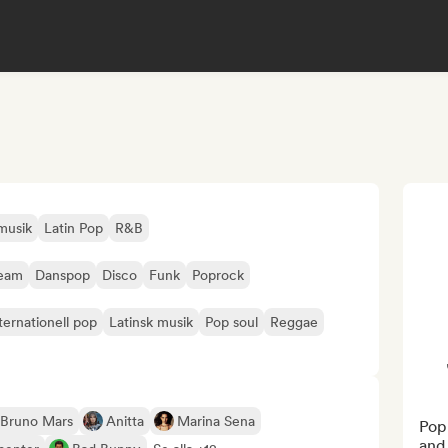
musik
Latin Pop
R&B
ream
Danspop
Disco
Funk
Poprock
ternationell pop
Latinsk musik
Pop soul
Reggae
Bruno Mars
Anitta
Marina Sena
Pop 
and 