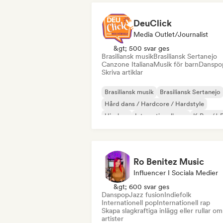
DeuClick
Media Outlet/Journalist
&gt; 500 svar ges
Brasiliansk musik
Brasiliansk Sertanejo
Canzone Italiana
Musik för barn
Danspo
Skriva artiklar
Brasiliansk musik
Brasiliansk Sertanejo
Hård dans / Hardcore / Hardstyle
Hip-hop
Internationell pop
K-Pop/J-
Latin Pop
R&B
Ro Benitez Music
Influencer I Sociala Medier
&gt; 600 svar ges
Danspop
Jazz fusion
Indiefolk
Internationell pop
Internationell rap
Skapa slagkraftiga inlägg eller rullar om
artister