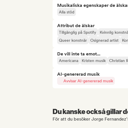
Musikaliska egenskaper de älska
Alla stöd
Attribut de älskar
Tillgänglig på Spotify
Kvinnlig konstn
Queer konstnär
Osignerad artist
Ko
De vill inte ta emot...
Americana
Kristen musik
Christian 
AI-genererad musik
Avvisar AI-genererad musik
Du kanske också gillar d
För att du besöker Jorge Fernandez's