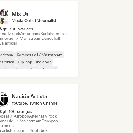
Mix Us
Media Outlet/Journalist
&gt; 300 svar ges
rnativ rock
Americana
Karibisk musik
mersiell / Mainstream
Dancehall
va artiklar
ericana
Kommersiell / Mainstream
ctronica
Hip-hop
Indiepop
insk musik
Latin Pop
Poprock
Nación Artista
Youtube/Twitch Channel
&gt; 100 svar ges
obeat / Afropop
Alternativ rock
mersiell / Mainstream
Danspop
ctronica
 artister på min YouTube-,