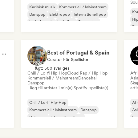
Sou
Karibisk musik
Kommersiell / Mainstream
Kom
Danspop
Elektropop
Internationell pop
Hi
Latinsk musik
Latin Pop
Reggaeton
Re
WMNPARTY (mujeres en la industria musical)
Best of Portugal & Spain
Curator För Spellistor
&gt; 500 svar ges
Chill / Lo-fi Hip-Hop
Cloud Rap / Hip Hop
Afr
Kommersiell / Mainstream
Dancehall
Asia
Danspop
Skap
Lägg till artister i min(a) Spotify-spellista(r)
arti
Chill / Lo-fi Hip-Hop
Afr
Kommersiell / Mainstream
Danspop
Asi
Drömpop
Internationell pop
Exp
Latinsk musik
Latin Pop
Lofi sovrum
Met
ad
Neo