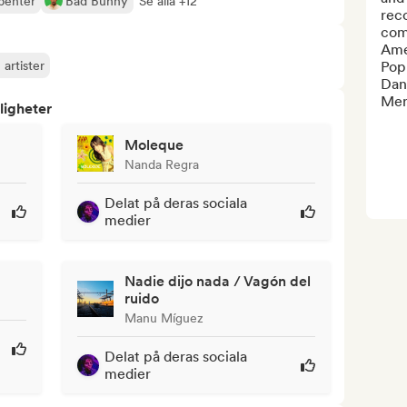
penter
Bad Bunny
Se alla +12
rec
com
Amer
 artister
Pop 
Danc
Mere
ligheter
Moleque
Nanda Regra
Delat på deras sociala
medier
Nadie dijo nada / Vagón del
ruido
Manu Míguez
Delat på deras sociala
medier