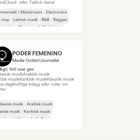
ndCloud- eller Twitch-kanal
mersiell / Mainstream
Electronica
p-hop
Latinsk musik
R&B
Reggae
ggaeton
Sångare och låtskrivare
PODER FEMENINO
Media Outlet/Journalist
&gt; 100 svar ges
ikansk musik
Arabisk musik
tisk musik
Karibisk musik
Klassisk musik
a slagkraftiga inlägg eller rullar om
ster
ikansk musik
Arabisk musik
atisk musik
Karibisk musik
erimentell jazz
Latin Pop
all / Heavy metal
 / Modern Klassisk