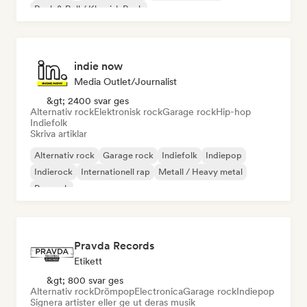
Rock & Roll / Klassisk Rock
indie now
Media Outlet/Journalist
&gt; 2400 svar ges
Alternativ rock
Elektronisk rock
Garage rock
Hip-hop
Indiefolk
Skriva artiklar
Alternativ rock
Garage rock
Indiefolk
Indiepop
Indierock
Internationell rap
Metall / Heavy metal
Poprock
Pravda Records
Etikett
&gt; 800 svar ges
Alternativ rock
Drömpop
Electronica
Garage rock
Indiepop
Signera artister eller ge ut deras musik