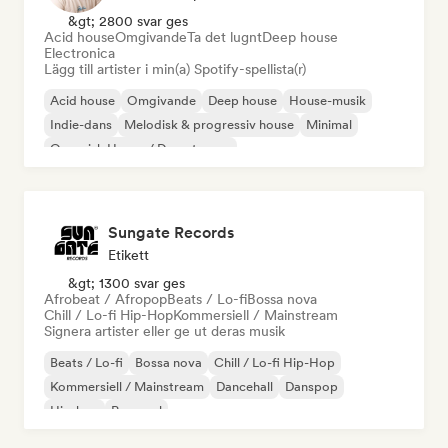
&gt; 2800 svar ges
Acid house
Omgivande
Ta det lugnt
Deep house
Electronica
Lägg till artister i min(a) Spotify-spellista(r)
Acid house
Omgivande
Deep house
House-musik
Indie-dans
Melodisk & progressiv house
Minimal
Organisk House / Downtempo
Sungate Records
Etikett
&gt; 1300 svar ges
Afrobeat / Afropop
Beats / Lo-fi
Bossa nova
Chill / Lo-fi Hip-Hop
Kommersiell / Mainstream
Signera artister eller ge ut deras musik
Beats / Lo-fi
Bossa nova
Chill / Lo-fi Hip-Hop
Kommersiell / Mainstream
Dancehall
Danspop
Hip-hop
Pop soul