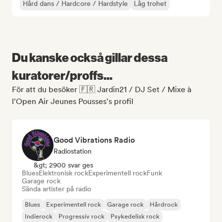
Hård dans / Hardcore / Hardstyle
Låg trohet
Du kanske också gillar dessa
kuratorer/proffs...
För att du besöker 🇫🇷 Jardin21 / DJ Set / Mixe à
l'Open Air Jeunes Pousses's profil
Good Vibrations Radio
Radiostation
&gt; 2900 svar ges
Blues
Elektronisk rock
Experimentell rock
Funk
Garage rock
Sända artister på radio
Blues
Experimentell rock
Garage rock
Hårdrock
Indierock
Progressiv rock
Psykedelisk rock