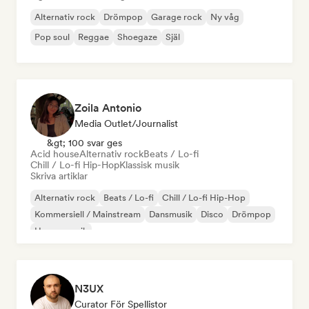
Alternativ rock
Drömpop
Garage rock
Ny våg
Pop soul
Reggae
Shoegaze
Själ
Zoila Antonio
Media Outlet/Journalist
&gt; 100 svar ges
Acid house
Alternativ rock
Beats / Lo-fi
Chill / Lo-fi Hip-Hop
Klassisk musik
Skriva artiklar
Alternativ rock
Beats / Lo-fi
Chill / Lo-fi Hip-Hop
Kommersiell / Mainstream
Dansmusik
Disco
Drömpop
House-musik
N3UX
Curator För Spellistor