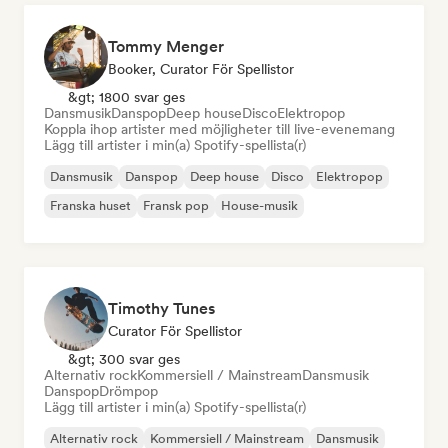
Tommy Menger
Booker, Curator För Spellistor
&gt; 1800 svar ges
Dansmusik
Danspop
Deep house
Disco
Elektropop
Koppla ihop artister med möjligheter till live-evenemang
Lägg till artister i min(a) Spotify-spellista(r)
Dansmusik
Danspop
Deep house
Disco
Elektropop
Franska huset
Fransk pop
House-musik
Timothy Tunes
Curator För Spellistor
&gt; 300 svar ges
Alternativ rock
Kommersiell / Mainstream
Dansmusik
Danspop
Drömpop
Lägg till artister i min(a) Spotify-spellista(r)
Alternativ rock
Kommersiell / Mainstream
Dansmusik