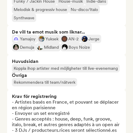
Funky / Jackin House
House-musik
Indie-dans
Melodisk & progressiv house
Nu-disco/Italo
Synthwave
De vill ta emot musik som liknar...
Yamajoy
Yuksek
AN-2
Jerge
Demuja
Midland
Boys Noize
Huvudsidan
Koppla ihop artister med möjligheter till live-evenemang
Övriga
Rekommendera till team/nätverk
Krav för registrering
- Artistes basés en France, et pouvant se déplacer 
en région parisienne

- Envoyer un set enregistré

- Genres acceptés : house, deep, funk, groove, 
italo, break, et autres genres adaptés à un open air

- 3 DJs / producteurs.rices seront sélectionné.es
