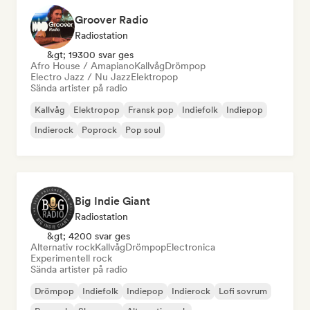
Groover Radio
Radiostation
&gt; 19300 svar ges
Afro House / Amapiano
Kallvåg
Drömpop
Electro Jazz / Nu Jazz
Elektropop
Sända artister på radio
Kallvåg
Elektropop
Fransk pop
Indiefolk
Indiepop
Indierock
Poprock
Pop soul
Big Indie Giant
Radiostation
&gt; 4200 svar ges
Alternativ rock
Kallvåg
Drömpop
Electronica
Experimentell rock
Sända artister på radio
Drömpop
Indiefolk
Indiepop
Indierock
Lofi sovrum