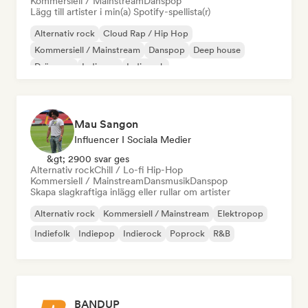
Kommersiell / Mainstream
Danspop
Lägg till artister i min(a) Spotify-spellista(r)
Alternativ rock
Cloud Rap / Hip Hop
Kommersiell / Mainstream
Danspop
Deep house
Drömpop
Indiepop
Indierock
Mau Sangon
Influencer I Sociala Medier
&gt; 2900 svar ges
Alternativ rock
Chill / Lo-fi Hip-Hop
Kommersiell / Mainstream
Dansmusik
Danspop
Skapa slagkraftiga inlägg eller rullar om artister
Alternativ rock
Kommersiell / Mainstream
Elektropop
Indiefolk
Indiepop
Indierock
Poprock
R&B
BANDUP