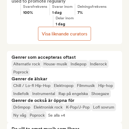
used to promote regularly
Svarsfrekvens
Svarar inom
Delningsfrekvens
100%
1 dag
7%
Delar inom
1 dag
Visa liknande curators
Genrer som accepteras oftast
Alternativ rock
House-musik
Indiepop
Indierock
Poprock
Genrer de älskar
Chill / Lo-fi Hip-Hop
Elektropop
Filmmusik
Hip-hop
Indiefolk
Instrumental
Rap på engelska
Shoegaze
Genrer de också är öppna för
Drömpop
Elektronisk rock
K-Pop/J-Pop
Lofi sovrum
Ny våg
Poprock
Se alla +4
De vill ta emot musik som liknar...