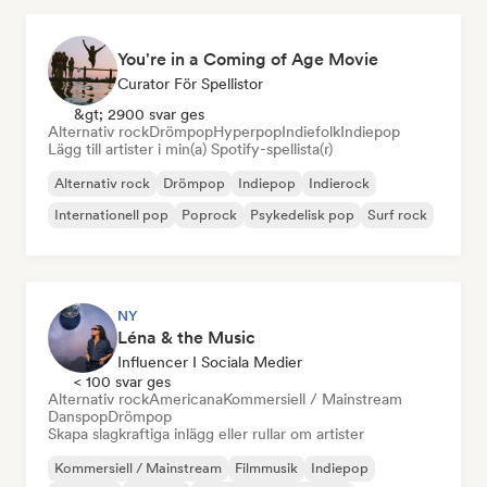
You're in a Coming of Age Movie
Curator För Spellistor
&gt; 2900 svar ges
Alternativ rock
Drömpop
Hyperpop
Indiefolk
Indiepop
Lägg till artister i min(a) Spotify-spellista(r)
Alternativ rock
Drömpop
Indiepop
Indierock
Internationell pop
Poprock
Psykedelisk pop
Surf rock
NY
Léna & the Music
Influencer I Sociala Medier
< 100 svar ges
Alternativ rock
Americana
Kommersiell / Mainstream
Danspop
Drömpop
Skapa slagkraftiga inlägg eller rullar om artister
Kommersiell / Mainstream
Filmmusik
Indiepop