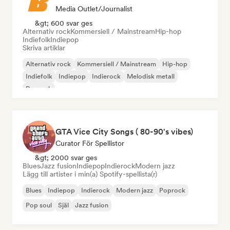
Media Outlet/Journalist
&gt; 600 svar ges
Alternativ rock
Kommersiell / Mainstream
Hip-hop
Indiefolk
Indiepop
Skriva artiklar
Alternativ rock
Kommersiell / Mainstream
Hip-hop
Indiefolk
Indiepop
Indierock
Melodisk metall
Poprock
GTA Vice City Songs ( 80-90's vibes)
Curator För Spellistor
&gt; 2000 svar ges
Blues
Jazz fusion
Indiepop
Indierock
Modern jazz
Lägg till artister i min(a) Spotify-spellista(r)
Blues
Indiepop
Indierock
Modern jazz
Poprock
Pop soul
Själ
Jazz fusion