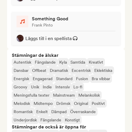
Something Good
Frank Pinto
Läggs till i en spellista
Stämningar de älskar
Autentisk
Fängslande
Kyla
Samtida
Kreativt
Dansbar
Offbeat
Dramatisk
Excentrisk
Eklektiska
Energisk
Engagerad
Standard
Fusion
Bra vibbar
Groovy
Unik
Indie
Intensiv
Lo-fi
Meningsfulla texter
Mainstream
Melankolisk
Melodisk
Midtempo
Drömsk
Original
Positivt
Romantisk
Enkelt
Dämpad
Överraskande
Underjordisk
Fängslande
Konstigt
Stämningar de också är öppna för