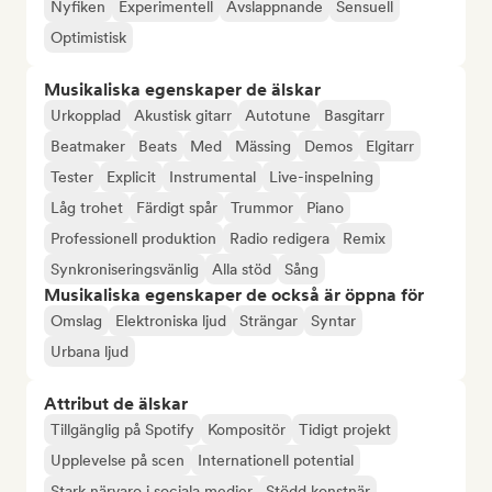
Nyfiken
Experimentell
Avslappnande
Sensuell
Optimistisk
Musikaliska egenskaper de älskar
Urkopplad
Akustisk gitarr
Autotune
Basgitarr
Beatmaker
Beats
Med
Mässing
Demos
Elgitarr
Tester
Explicit
Instrumental
Live-inspelning
Låg trohet
Färdigt spår
Trummor
Piano
Professionell produktion
Radio redigera
Remix
Synkroniseringsvänlig
Alla stöd
Sång
Musikaliska egenskaper de också är öppna för
Omslag
Elektroniska ljud
Strängar
Syntar
Urbana ljud
Attribut de älskar
Tillgänglig på Spotify
Kompositör
Tidigt projekt
Upplevelse på scen
Internationell potential
Stark närvaro i sociala medier
Stödd konstnär