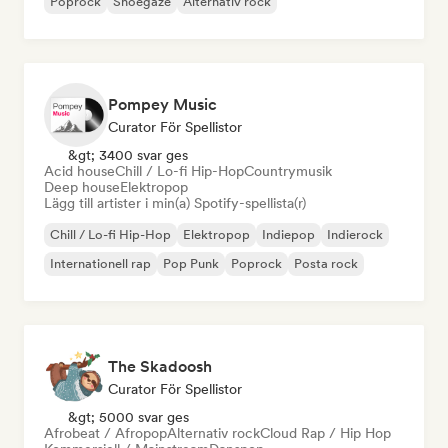
Poprock
Shoegaze
Alternativ rock
Pompey Music
Curator För Spellistor
&gt; 3400 svar ges
Acid house
Chill / Lo-fi Hip-Hop
Countrymusik
Deep house
Elektropop
Lägg till artister i min(a) Spotify-spellista(r)
Chill / Lo-fi Hip-Hop
Elektropop
Indiepop
Indierock
Internationell rap
Pop Punk
Poprock
Posta rock
The Skadoosh
Curator För Spellistor
&gt; 5000 svar ges
Afrobeat / Afropop
Alternativ rock
Cloud Rap / Hip Hop