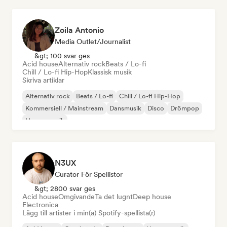
Zoila Antonio
Media Outlet/Journalist
&gt; 100 svar ges
Acid house
Alternativ rock
Beats / Lo-fi
Chill / Lo-fi Hip-Hop
Klassisk musik
Skriva artiklar
Alternativ rock
Beats / Lo-fi
Chill / Lo-fi Hip-Hop
Kommersiell / Mainstream
Dansmusik
Disco
Drömpop
House-musik
N3UX
Curator För Spellistor
&gt; 2800 svar ges
Acid house
Omgivande
Ta det lugnt
Deep house
Electronica
Lägg till artister i min(a) Spotify-spellista(r)