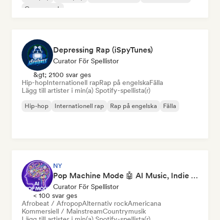
Garage rock
Depressing Rap (iSpyTunes)
Curator För Spellistor
&gt; 2100 svar ges
Hip-hop
Internationell rap
Rap på engelska
Fälla
Lägg till artister i min(a) Spotify-spellista(r)
Hip-hop
Internationell rap
Rap på engelska
Fälla
NY
Pop Machine Mode 🤖 AI Music, Indie Pop & Dream Pop
Curator För Spellistor
< 100 svar ges
Afrobeat / Afropop
Alternativ rock
Americana
Kommersiell / Mainstream
Countrymusik
Lägg till artister i min(a) Spotify-spellista(r)