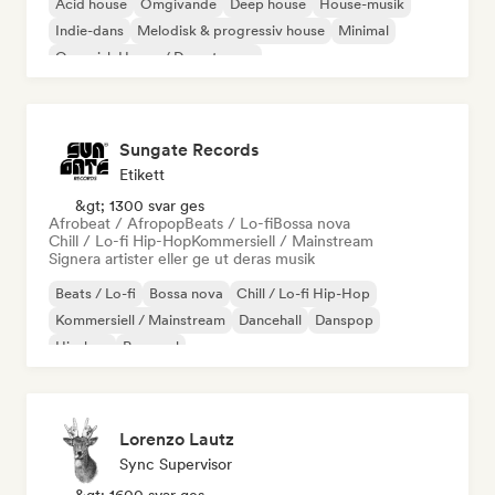
Acid house
Omgivande
Deep house
House-musik
Indie-dans
Melodisk & progressiv house
Minimal
Organisk House / Downtempo
Sungate Records
Etikett
&gt; 1300 svar ges
Afrobeat / Afropop
Beats / Lo-fi
Bossa nova
Chill / Lo-fi Hip-Hop
Kommersiell / Mainstream
Signera artister eller ge ut deras musik
Beats / Lo-fi
Bossa nova
Chill / Lo-fi Hip-Hop
Kommersiell / Mainstream
Dancehall
Danspop
Hip-hop
Pop soul
Lorenzo Lautz
Sync Supervisor