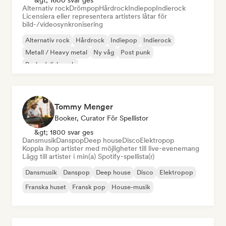
&gt; 1600 svar ges
Alternativ rock
Drömpop
Hårdrock
Indiepop
Indierock
Licensiera eller representera artisters låtar för
bild-/videosynkronisering
Alternativ rock
Hårdrock
Indiepop
Indierock
Metall / Heavy metal
Ny våg
Post punk
Psykedelisk rock
Tommy Menger
Booker, Curator För Spellistor
&gt; 1800 svar ges
Dansmusik
Danspop
Deep house
Disco
Elektropop
Koppla ihop artister med möjligheter till live-evenemang
Lägg till artister i min(a) Spotify-spellista(r)
Dansmusik
Danspop
Deep house
Disco
Elektropop
Franska huset
Fransk pop
House-musik