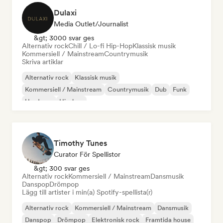
Dulaxi
Media Outlet/Journalist
&gt; 3000 svar ges
Alternativ rock
Chill / Lo-fi Hip-Hop
Klassisk musik
Kommersiell / Mainstream
Countrymusik
Skriva artiklar
Alternativ rock
Klassisk musik
Kommersiell / Mainstream
Countrymusik
Dub
Funk
Hardcore
Hip-hop
Timothy Tunes
Curator För Spellistor
&gt; 300 svar ges
Alternativ rock
Kommersiell / Mainstream
Dansmusik
Danspop
Drömpop
Lägg till artister i min(a) Spotify-spellista(r)
Alternativ rock
Kommersiell / Mainstream
Dansmusik
Danspop
Drömpop
Elektronisk rock
Framtida house