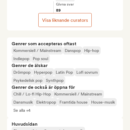
Givna svar
89
Visa liknande curators
Genrer som accepteras oftast
Kommersiell / Mainstream
Danspop
Hip-hop
Indiepop
Pop soul
Genrer de älskar
Drömpop
Hyperpop
Latin Pop
Lofi sovrum
Psykedelisk pop
Synthpop
Genrer de också är öppna för
Chill / Lo-fi Hip-Hop
Kommersiell / Mainstream
Dansmusik
Elektropop
Framtida house
House-musik
Se alla +4
Huvudsidan