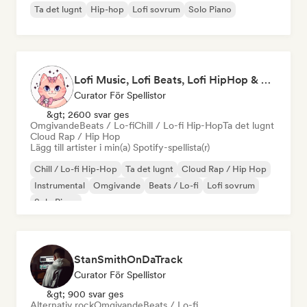
Ta det lugnt
Hip-hop
Lofi sovrum
Solo Piano
Lofi Music, Lofi Beats, Lofi HipHop & Study Beats
Curator För Spellistor
&gt; 2600 svar ges
Omgivande
Beats / Lo-fi
Chill / Lo-fi Hip-Hop
Ta det lugnt
Cloud Rap / Hip Hop
Lägg till artister i min(a) Spotify-spellista(r)
Chill / Lo-fi Hip-Hop
Ta det lugnt
Cloud Rap / Hip Hop
Instrumental
Omgivande
Beats / Lo-fi
Lofi sovrum
Solo Piano
StanSmithOnDaTrack
Curator För Spellistor
&gt; 900 svar ges
Alternativ rock
Omgivande
Beats / Lo-fi