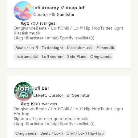
lofi dreamy // deep lofi
Curator För Spellistor
&gt; 700 svar ges
Omgivande
Beats / Lo-fi
Chill / Lo-fi Hip-Hop
Ta det lugnt
Klassisk musik
Lägg till artister i min(a) Spotify-spellista(r)
Beats / Lo-fi
Ta det lugnt
Klassisk musik
Filmmusik
Instrumental
Lofi sovrum
Solo Piano
Omgivande
lofi bar
Etikett, Curator För Spellistor
&gt; 1900 svar ges
Omgivande
Beats / Lo-fi
Chill / Lo-fi Hip-Hop
Ta det lugnt
Hip-hop
Signera artister eller ge ut deras musik
Lägg till artister i min(a) Spotify-spellista(r)
Omgivande
Beats / Lo-fi
Chill / Lo-fi Hip-Hop