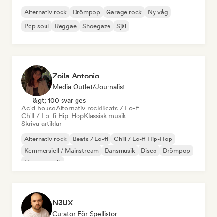
Alternativ rock
Drömpop
Garage rock
Ny våg
Pop soul
Reggae
Shoegaze
Själ
Zoila Antonio
Media Outlet/Journalist
&gt; 100 svar ges
Acid house
Alternativ rock
Beats / Lo-fi
Chill / Lo-fi Hip-Hop
Klassisk musik
Skriva artiklar
Alternativ rock
Beats / Lo-fi
Chill / Lo-fi Hip-Hop
Kommersiell / Mainstream
Dansmusik
Disco
Drömpop
House-musik
N3UX
Curator För Spellistor