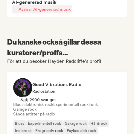
AI-genererad musik
Avvisar AI-genererad musik
Du kanske också gillar dessa
kuratorer/proffs...
För att du besöker Hayden Radcliffe's profil
Good Vibrations Radio
Radiostation
&gt; 2900 svar ges
Blues
Elektronisk rock
Experimentell rock
Funk
Garage rock
Sända artister på radio
Blues
Experimentell rock
Garage rock
Hårdrock
Indierock
Progressiv rock
Psykedelisk rock