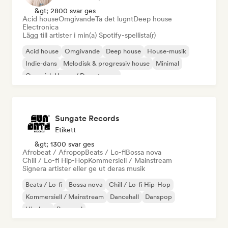
&gt; 2800 svar ges
Acid house
Omgivande
Ta det lugnt
Deep house
Electronica
Lägg till artister i min(a) Spotify-spellista(r)
Acid house
Omgivande
Deep house
House-musik
Indie-dans
Melodisk & progressiv house
Minimal
Organisk House / Downtempo
Sungate Records
Etikett
&gt; 1300 svar ges
Afrobeat / Afropop
Beats / Lo-fi
Bossa nova
Chill / Lo-fi Hip-Hop
Kommersiell / Mainstream
Signera artister eller ge ut deras musik
Beats / Lo-fi
Bossa nova
Chill / Lo-fi Hip-Hop
Kommersiell / Mainstream
Dancehall
Danspop
Hip-hop
Pop soul