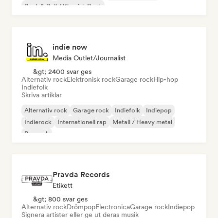
Rock & Roll / Klassisk Rock
indie now
Media Outlet/Journalist
&gt; 2400 svar ges
Alternativ rock
Elektronisk rock
Garage rock
Hip-hop
Indiefolk
Skriva artiklar
Alternativ rock
Garage rock
Indiefolk
Indiepop
Indierock
Internationell rap
Metall / Heavy metal
Poprock
Pravda Records
Etikett
&gt; 800 svar ges
Alternativ rock
Drömpop
Electronica
Garage rock
Indiepop
Signera artister eller ge ut deras musik