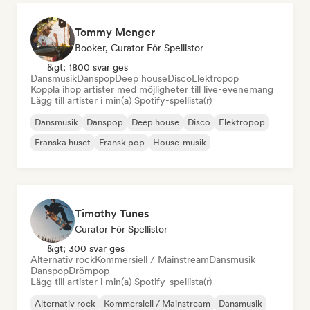
Tommy Menger
Booker, Curator För Spellistor
&gt; 1800 svar ges
Dansmusik
Danspop
Deep house
Disco
Elektropop
Koppla ihop artister med möjligheter till live-evenemang
Lägg till artister i min(a) Spotify-spellista(r)
Dansmusik
Danspop
Deep house
Disco
Elektropop
Franska huset
Fransk pop
House-musik
Timothy Tunes
Curator För Spellistor
&gt; 300 svar ges
Alternativ rock
Kommersiell / Mainstream
Dansmusik
Danspop
Drömpop
Lägg till artister i min(a) Spotify-spellista(r)
Alternativ rock
Kommersiell / Mainstream
Dansmusik