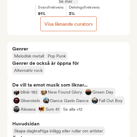
Se mer
Svarsfrekvens
Delningsfrekvens
91%
3%
Visa liknande curators
Genrer
Melodisk metall
Pop Punk
Genrer de också är öppna för
Alternativ rock
De vill ta emot musik som liknar...
blink-182
New Found Glory
Green Day
Silverstein
Dance Gavin Dance
Fall Out Boy
Alesana
Sum 41
Se alla +12
Huvudsidan
Skapa slagkraftiga inlägg eller rullar om artister