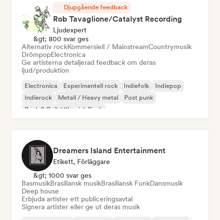
Djupgående feedback
Rob Tavaglione/Catalyst Recording
Ljudexpert
&gt; 800 svar ges
Alternativ rock
Kommersiell / Mainstream
Countrymusik
Drömpop
Electronica
Ge artisterna detaljerad feedback om deras
ljud/produktion
Electronica
Experimentell rock
Indiefolk
Indiepop
Indierock
Metall / Heavy metal
Post punk
Rock & Roll / Klassisk Rock
Dreamers Island Entertainment
Etikett, Förläggare
&gt; 1000 svar ges
Basmusik
Brasiliansk musik
Brasiliansk Funk
Dansmusik
Deep house
Erbjuda artister ett publiceringsavtal
Signera artister eller ge ut deras musik