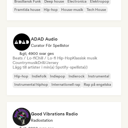
Brasiliansk Funk
Deep house
Electronica
Elektropop
Framtida house
Hip-hop
House-musik
Tech House
ADAD Audio
Curator För Spellistor
&gt; 4900 svar ges
Beats / Lo-fi
Chill / Lo-fi Hip-Hop
Klassisk musik
Countrymusik
Drill/Jersey
Lägg till artister i min(a) Spotify-spellista(r)
Hip-hop
Indiefolk
Indiepop
Indierock
Instrumental
Instrumental hiphop
Internationell rap
Rap på engelska
Good Vibrations Radio
Radiostation