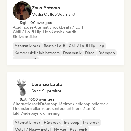
Zoila Antonio
Media Outlet/Journalist
&gt; 100 svar ges
Acid house
Alternativ rock
Beats / Lo-fi
Chill / Lo-fi Hip-Hop
Klassisk musik
Skriva artiklar
Alternativ rock
Beats / Lo-fi
Chill / Lo-fi Hip-Hop
Kommersiell / Mainstream
Dansmusik
Disco
Drömpop
House-musik
Lorenzo Lautz
Sync Supervisor
&gt; 1600 svar ges
Alternativ rock
Drömpop
Hårdrock
Indiepop
Indierock
Licensiera eller representera artisters låtar för
bild-/videosynkronisering
Alternativ rock
Hårdrock
Indiepop
Indierock
Metall / Heavy metal
Ny våg
Post punk