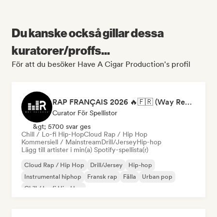
Du kanske också gillar dessa
kuratorer/proffs...
För att du besöker Have A Cigar Production's profil
RAP FRANÇAIS 2026 🔥🇫🇷 (Way Records)
Curator För Spellistor
&gt; 5700 svar ges
Chill / Lo-fi Hip-Hop
Cloud Rap / Hip Hop
Kommersiell / Mainstream
Drill/Jersey
Hip-hop
Lägg till artister i min(a) Spotify-spellista(r)
Cloud Rap / Hip Hop
Drill/Jersey
Hip-hop
Instrumental hiphop
Fransk rap
Fälla
Urban pop
Chill / Lo-fi Hip-Hop