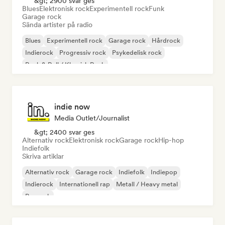
&gt; 2900 svar ges
Blues
Elektronisk rock
Experimentell rock
Funk
Garage rock
Sända artister på radio
Blues
Experimentell rock
Garage rock
Hårdrock
Indierock
Progressiv rock
Psykedelisk rock
Rock & Roll / Klassisk Rock
indie now
Media Outlet/Journalist
&gt; 2400 svar ges
Alternativ rock
Elektronisk rock
Garage rock
Hip-hop
Indiefolk
Skriva artiklar
Alternativ rock
Garage rock
Indiefolk
Indiepop
Indierock
Internationell rap
Metall / Heavy metal
Poprock