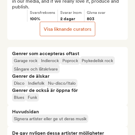
in our media, and if we really love it, produce and 
publish.
Svarsfrekvens
Svarar inom
Givna svar
100%
2 dagar
803
Visa liknande curators
Genrer som accepteras oftast
Garage rock
Indierock
Poprock
Psykedelisk rock
Sångare och låtskrivare
Genrer de älskar
Disco
Indiefolk
Nu-disco/Italo
Genrer de också är öppna för
Blues
Funk
Huvudsidan
Signera artister eller ge ut deras musik
De gav nyligen dessa artister möjligheter