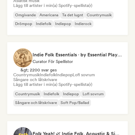
Asiatisk musik
Lägg till artister i min(a) Spotify-spellista(r)
Omgivande
Americana
Ta det lugnt
Countrymusik
Drömpop
Indiefolk
Indiepop
Indierock
Indie Folk Essentials · by Essential Playlists
Curator För Spellistor
&gt; 2200 svar ges
Countrymusik
Indiefolk
Indiepop
Lofi sovrum
Sångare och låtskrivare
Lägg till artister i min(a) Spotify-spellista(r)
Countrymusik
Indiefolk
Indiepop
Lofi sovrum
Sångare och låtskrivare
Soft Pop/Ballad
Folk Yeah! 🌿 Indie Folk, Acoustic & Singer-Songwriter