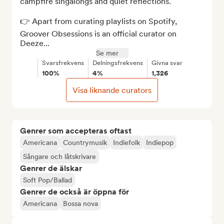
campfire singalongs and quiet reflections.

👉 Apart from curating playlists on Spotify, 
Groover Obsessions is an official curator on 
Deeze...
Se mer
Svarsfrekvens
Delningsfrekvens
Givna svar
100%
4%
1,326
Visa liknande curators
Genrer som accepteras oftast
Americana
Countrymusik
Indiefolk
Indiepop
Sångare och låtskrivare
Genrer de älskar
Soft Pop/Ballad
Genrer de också är öppna för
Americana
Bossa nova