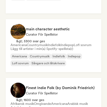
main character aesthetic
Curator För Spellistor
&gt; 3300 svar ges
Americana
Countrymusik
Indiefolk
Indiepop
Lofi sovrum
Lägg till artister i min(a) Spotify-spellista(r)
Americana
Countrymusik
Indiefolk
Indiepop
Lofi sovrum
Sångare och låtskrivare
Finest Indie Folk (by Dominik Friedrich)
Curator För Spellistor
&gt; 1600 svar ges
Afrikansk musik
Omgivande
Americana
Arabisk musik