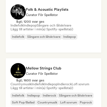
Folk & Acoustic Playlists
Curator För Spellistor
&gt; 1200 svar ges
Indiefolk
Indiepop
Sångare och låtskrivare
Lägg till artister i min(a) Spotify-spellista(r)
Indiefolk
Sångare och låtskrivare
Indiepop
Mellow Strings Club
Curator För Spellistor
&gt; 1600 svar ges
Countrymusik
Indiefolk
Indiepop
Indierock
Lofi sovrum
Lägg till artister i min(a) Spotify-spellista(r)
Indiefolk
Indiepop
Indierock
Sångare och låtskrivare
Soft Pop/Ballad
Countrymusik
Lofi sovrum
Poprock