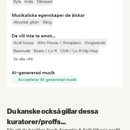
Kyla
Indie
Dämpad
Musikaliska egenskaper de älskar
Akustisk gitarr
Sång
De vill inte ta emot...
Acid house
Afro House / Amapiano
Omgivande
Basmusik
Beats / Lo-fi
Chill / Lo-fi Hip-Hop
Se alla +44
AI-genererad musik
Accepterar AI-genererad musik
Du kanske också gillar dessa
kuratorer/proffs...
För att du besöker Fresh Acoustic & Folk Vibes's profil