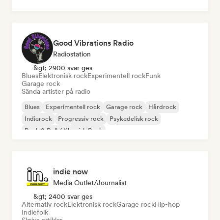
Good Vibrations Radio
Radiostation
&gt; 2900 svar ges
Blues
Elektronisk rock
Experimentell rock
Funk
Garage rock
Sända artister på radio
Blues
Experimentell rock
Garage rock
Hårdrock
Indierock
Progressiv rock
Psykedelisk rock
Rock & Roll / Klassisk Rock
indie now
Media Outlet/Journalist
&gt; 2400 svar ges
Alternativ rock
Elektronisk rock
Garage rock
Hip-hop
Indiefolk