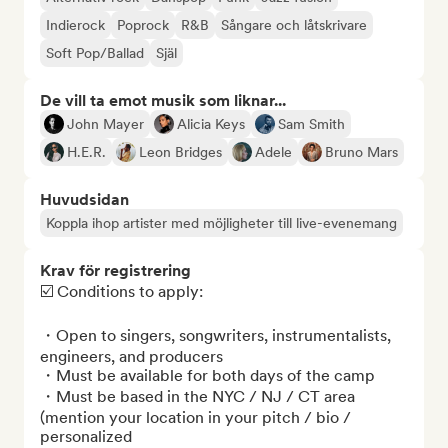
Indierock
Poprock
R&B
Sångare och låtskrivare
Soft Pop/Ballad
Själ
De vill ta emot musik som liknar...
John Mayer
Alicia Keys
Sam Smith
H.E.R.
Leon Bridges
Adele
Bruno Mars
Huvudsidan
Koppla ihop artister med möjligheter till live-evenemang
Krav för registrering
☑️ Conditions to apply: 

・Open to singers, songwriters, instrumentalists, 
engineers, and producers

・Must be available for both days of the camp

・Must be based in the NYC / NJ / CT area 
(mention your location in your pitch / bio / 
personalized 
