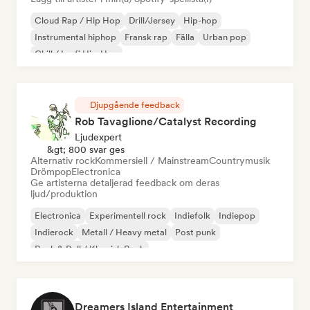
Cloud Rap / Hip Hop
Drill/Jersey
Hip-hop
Instrumental hiphop
Fransk rap
Fälla
Urban pop
Chill / Lo-fi Hip-Hop
Djupgående feedback
Rob Tavaglione/Catalyst Recording
Ljudexpert
&gt; 800 svar ges
Alternativ rock
Kommersiell / Mainstream
Countrymusik
Drömpop
Electronica
Ge artisterna detaljerad feedback om deras
ljud/produktion
Electronica
Experimentell rock
Indiefolk
Indiepop
Indierock
Metall / Heavy metal
Post punk
Rock & Roll / Klassisk Rock
Dreamers Island Entertainment