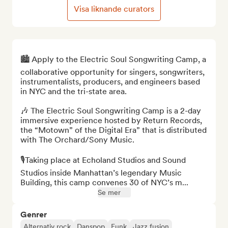
Visa liknande curators
🏙️ Apply to the Electric Soul Songwriting Camp, a 
collaborative opportunity for singers, songwriters, 
instrumentalists, producers, and engineers based 
in NYC and the tri-state area. 

🎶 The Electric Soul Songwriting Camp is a 2-day 
immersive experience hosted by Return Records, 
the “Motown” of the Digital Era” that is distributed 
with The Orchard/Sony Music. 

🎙️Taking place at Echoland Studios and Sound 
Studios inside Manhattan’s legendary Music 
Building, this camp convenes 30 of NYC’s m...
Se mer
Genrer
Alternativ rock
Danspop
Funk
Jazz fusion