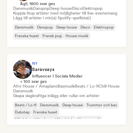
&gt; 1800 svar ges
Dansmusik
Danspop
Deep house
Disco
Elektropop
Koppla ihop artister med möjligheter till live-evenemang
Lägg till artister i min(a) Spotify-spellista(r)
Dansmusik
Danspop
Deep house
Disco
Elektropop
Franska huset
Fransk pop
House-musik
NY
Saravsays
Influencer I Sociala Medier
< 100 svar ges
Afro House / Amapiano
Basmusik
Beats / Lo-fi
Chill House
Dansmusik
Skapa slagkraftiga inlägg eller rullar om artister
Beats / Lo-fi
Dansmusik
Deep house
Trummor och bas
Dubstep
Franska huset
Hård dans / Hardcore / Hardstyle
House-musik