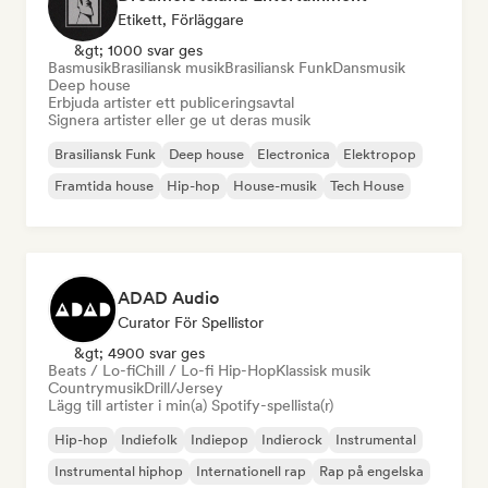
Etikett, Förläggare
&gt; 1000 svar ges
Basmusik
Brasiliansk musik
Brasiliansk Funk
Dansmusik
Deep house
Erbjuda artister ett publiceringsavtal
Signera artister eller ge ut deras musik
Brasiliansk Funk
Deep house
Electronica
Elektropop
Framtida house
Hip-hop
House-musik
Tech House
ADAD Audio
Curator För Spellistor
&gt; 4900 svar ges
Beats / Lo-fi
Chill / Lo-fi Hip-Hop
Klassisk musik
Countrymusik
Drill/Jersey
Lägg till artister i min(a) Spotify-spellista(r)
Hip-hop
Indiefolk
Indiepop
Indierock
Instrumental
Instrumental hiphop
Internationell rap
Rap på engelska