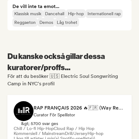
De vill inte ta emot...
Klassisk musik
Dancehall
Hip-hop
Internationell rap
Reggaeton
Demos
Låg trohet
Du kanske också gillar dessa
kuratorer/proffs...
För att du besöker 🇺🇸 Electric Soul Songwriting
Camp in NYC's profil
RAP FRANÇAIS 2026 🔥🇫🇷 (Way Records)
Curator För Spellistor
&gt; 5700 svar ges
Chill / Lo-fi Hip-Hop
Cloud Rap / Hip Hop
Kommersiell / Mainstream
Drill/Jersey
Hip-hop
Lägg till artister i min(a) Spotify-spellista(r)