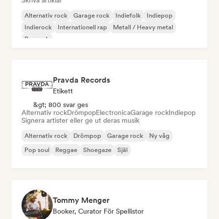
Skriva artiklar
Alternativ rock
Garage rock
Indiefolk
Indiepop
Indierock
Internationell rap
Metall / Heavy metal
Poprock
Pravda Records
Etikett
&gt; 800 svar ges
Alternativ rock
Drömpop
Electronica
Garage rock
Indiepop
Signera artister eller ge ut deras musik
Alternativ rock
Drömpop
Garage rock
Ny våg
Pop soul
Reggae
Shoegaze
Själ
Tommy Menger
Booker, Curator För Spellistor