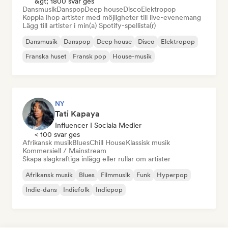
&gt; 1800 svar ges
Dansmusik
Danspop
Deep house
Disco
Elektropop
Koppla ihop artister med möjligheter till live-evenemang
Lägg till artister i min(a) Spotify-spellista(r)
Dansmusik
Danspop
Deep house
Disco
Elektropop
Franska huset
Fransk pop
House-musik
NY
Tati Kapaya
Influencer I Sociala Medier
< 100 svar ges
Afrikansk musik
Blues
Chill House
Klassisk musik
Kommersiell / Mainstream
Skapa slagkraftiga inlägg eller rullar om artister
Afrikansk musik
Blues
Filmmusik
Funk
Hyperpop
Indie-dans
Indiefolk
Indiepop