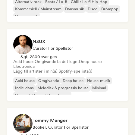
Alternativ rock
Beats / Lo-fi
Chill / Lo-fi Hip-Hop
Kommersiell / Mainstream
Dansmusik
Disco
Drömpop
House-musik
N3UX
Curator För Spellistor
&gt; 2800 svar ges
Acid house
Omgivande
Ta det lugnt
Deep house
Electronica
Lägg till artister i min(a) Spotify-spellista(r)
Acid house
Omgivande
Deep house
House-musik
Indie-dans
Melodisk & progressiv house
Minimal
Organisk House / Downtempo
Tommy Menger
Booker, Curator För Spellistor