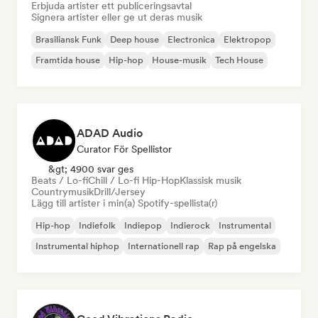
Erbjuda artister ett publiceringsavtal
Signera artister eller ge ut deras musik
Brasiliansk Funk
Deep house
Electronica
Elektropop
Framtida house
Hip-hop
House-musik
Tech House
ADAD Audio
Curator För Spellistor
&gt; 4900 svar ges
Beats / Lo-fi
Chill / Lo-fi Hip-Hop
Klassisk musik
Countrymusik
Drill/Jersey
Lägg till artister i min(a) Spotify-spellista(r)
Hip-hop
Indiefolk
Indiepop
Indierock
Instrumental
Instrumental hiphop
Internationell rap
Rap på engelska