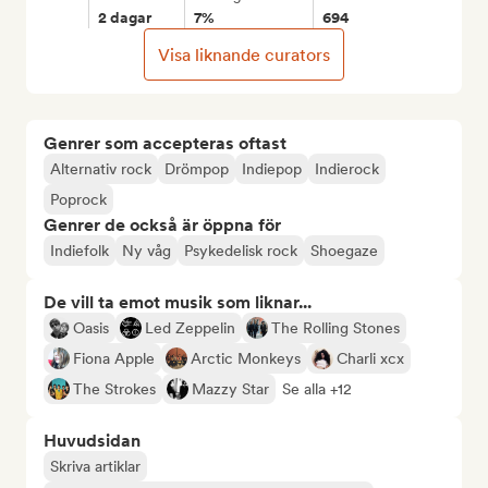
2 dagar
7%
694
Visa liknande curators
Genrer som accepteras oftast
Alternativ rock
Drömpop
Indiepop
Indierock
Poprock
Genrer de också är öppna för
Indiefolk
Ny våg
Psykedelisk rock
Shoegaze
De vill ta emot musik som liknar...
Oasis
Led Zeppelin
The Rolling Stones
Fiona Apple
Arctic Monkeys
Charli xcx
The Strokes
Mazzy Star
Se alla +12
Huvudsidan
Skriva artiklar