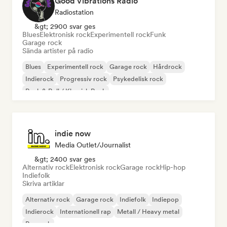
Good Vibrations Radio
Radiostation
&gt; 2900 svar ges
Blues
Elektronisk rock
Experimentell rock
Funk
Garage rock
Sända artister på radio
Blues
Experimentell rock
Garage rock
Hårdrock
Indierock
Progressiv rock
Psykedelisk rock
Rock & Roll / Klassisk Rock
indie now
Media Outlet/Journalist
&gt; 2400 svar ges
Alternativ rock
Elektronisk rock
Garage rock
Hip-hop
Indiefolk
Skriva artiklar
Alternativ rock
Garage rock
Indiefolk
Indiepop
Indierock
Internationell rap
Metall / Heavy metal
Poprock