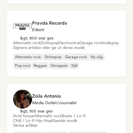
Pravda Records
Etikett
&gt; 800 svar ges
Alternativ rock
Drömpop
Electronica
Garage rock
Indiepop
Signera artister eller ge ut deras musik
Alternativ rock
Drömpop
Garage rock
Ny våg
Pop soul
Reggae
Shoegaze
Själ
Zoila Antonio
Media Outlet/Journalist
&gt; 100 svar ges
Acid house
Alternativ rock
Beats / Lo-fi
Chill / Lo-fi Hip-Hop
Klassisk musik
Skriva artiklar