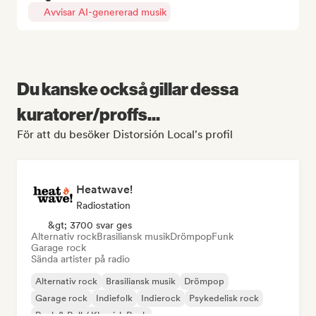
Avvisar AI-genererad musik
Du kanske också gillar dessa
kuratorer/proffs...
För att du besöker Distorsión Local's profil
Heatwave!
Radiostation
&gt; 3700 svar ges
Alternativ rock
Brasiliansk musik
Drömpop
Funk
Garage rock
Sända artister på radio
Alternativ rock
Brasiliansk musik
Drömpop
Garage rock
Indiefolk
Indierock
Psykedelisk rock
Rock & Roll / Klassisk Rock