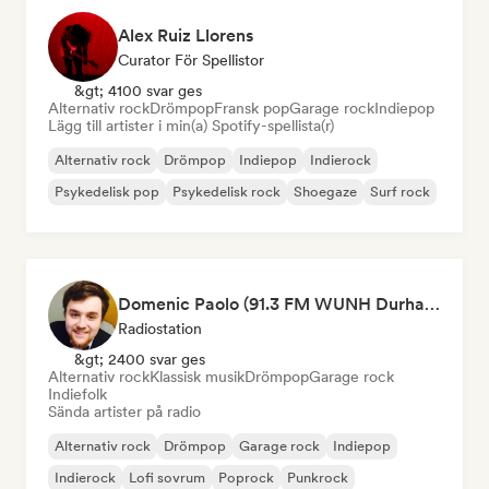
Alex Ruiz Llorens
Curator För Spellistor
&gt; 4100 svar ges
Alternativ rock
Drömpop
Fransk pop
Garage rock
Indiepop
Lägg till artister i min(a) Spotify-spellista(r)
Alternativ rock
Drömpop
Indiepop
Indierock
Psykedelisk pop
Psykedelisk rock
Shoegaze
Surf rock
Domenic Paolo (91.3 FM WUNH Durham)
Radiostation
&gt; 2400 svar ges
Alternativ rock
Klassisk musik
Drömpop
Garage rock
Indiefolk
Sända artister på radio
Alternativ rock
Drömpop
Garage rock
Indiepop
Indierock
Lofi sovrum
Poprock
Punkrock