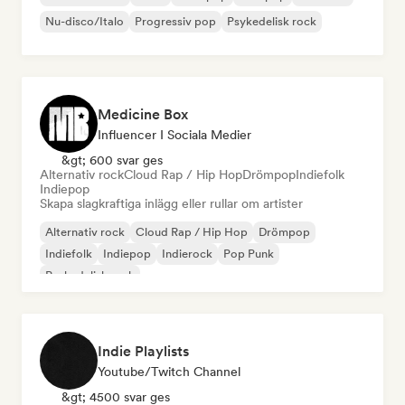
Nu-disco/Italo
Progressiv pop
Psykedelisk rock
Medicine Box
Influencer I Sociala Medier
&gt; 600 svar ges
Alternativ rock
Cloud Rap / Hip Hop
Drömpop
Indiefolk
Indiepop
Skapa slagkraftiga inlägg eller rullar om artister
Alternativ rock
Cloud Rap / Hip Hop
Drömpop
Indiefolk
Indiepop
Indierock
Pop Punk
Psykedelisk rock
Indie Playlists
Youtube/Twitch Channel
&gt; 4500 svar ges