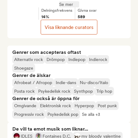
Se mer
Delningsfrekvens
Givna svar
14%
589
Visa liknande curators
Genrer som accepteras oftast
Alternativ rock
Drömpop
Indiepop
Indierock
Shoegaze
Genrer de älskar
Afrobeat / Afropop
Indie-dans
Nu-disco/Italo
Posta rock
Psykedelisk rock
Synthpop
Trip hop
Genrer de också är öppna för
Omgivande
Elektronisk rock
Hyperpop
Post punk
Progressiv rock
Psykedelisk pop
Se alla +3
De vill ta emot musik som liknar...
IDLES
Fontaines D.C.
my bloody valentine