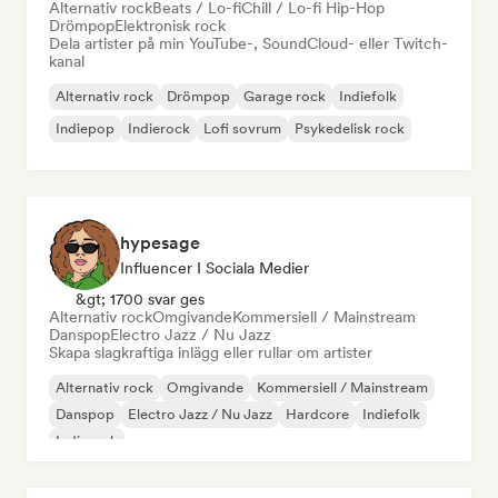
Alternativ rock
Beats / Lo-fi
Chill / Lo-fi Hip-Hop
Drömpop
Elektronisk rock
Dela artister på min YouTube-, SoundCloud- eller Twitch-
kanal
Alternativ rock
Drömpop
Garage rock
Indiefolk
Indiepop
Indierock
Lofi sovrum
Psykedelisk rock
hypesage
Influencer I Sociala Medier
&gt; 1700 svar ges
Alternativ rock
Omgivande
Kommersiell / Mainstream
Danspop
Electro Jazz / Nu Jazz
Skapa slagkraftiga inlägg eller rullar om artister
Alternativ rock
Omgivande
Kommersiell / Mainstream
Danspop
Electro Jazz / Nu Jazz
Hardcore
Indiefolk
Indierock