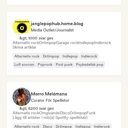
janglepophub.home.blog
Media Outlet/Journalist
&gt; 1000 svar ges
Alternativ rock
Drömpop
Garage rock
Indiepop
Indierock
Skriva artiklar
Alternativ rock
Drömpop
Indiepop
Indierock
Lofi sovrum
Poprock
Post punk
Psykedelisk pop
Morro Melómano
Curator För Spellistor
&gt; 6200 svar ges
Alternativ rock
Omgivande
Disco
Drömpop
Funk
Lägg till artister i min(a) Spotify-spellista(r)
Alternativ rock
Disco
Drömpop
Indiepop
Indierock