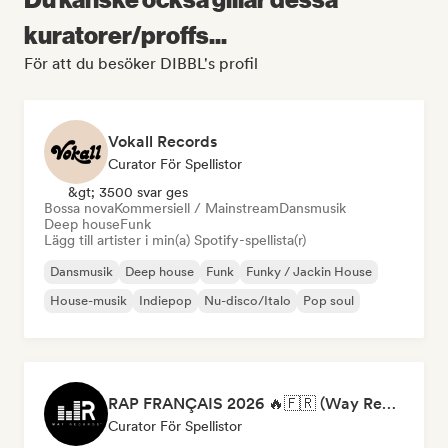
kuratorer/proffs...
För att du besöker DIBBL's profil
Vokall Records
Curator För Spellistor
&gt; 3500 svar ges
Bossa nova
Kommersiell / Mainstream
Dansmusik
Deep house
Funk
Lägg till artister i min(a) Spotify-spellista(r)
Dansmusik
Deep house
Funk
Funky / Jackin House
House-musik
Indiepop
Nu-disco/Italo
Pop soul
RAP FRANÇAIS 2026 🔥🇫🇷 (Way Records)
Curator För Spellistor