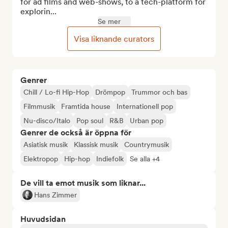
for ad films and web-shows, to a tech-platform for 
explorin...
Se mer
Visa liknande curators
Genrer
Chill / Lo-fi Hip-Hop
Drömpop
Trummor och bas
Filmmusik
Framtida house
Internationell pop
Nu-disco/Italo
Pop soul
R&B
Urban pop
Genrer de också är öppna för
Asiatisk musik
Klassisk musik
Countrymusik
Elektropop
Hip-hop
Indiefolk
Se alla +4
De vill ta emot musik som liknar...
Hans Zimmer
Huvudsidan