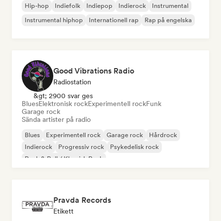
Hip-hop
Indiefolk
Indiepop
Indierock
Instrumental
Instrumental hiphop
Internationell rap
Rap på engelska
Good Vibrations Radio
Radiostation
&gt; 2900 svar ges
Blues
Elektronisk rock
Experimentell rock
Funk
Garage rock
Sända artister på radio
Blues
Experimentell rock
Garage rock
Hårdrock
Indierock
Progressiv rock
Psykedelisk rock
Rock & Roll / Klassisk Rock
Pravda Records
Etikett