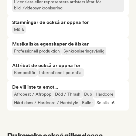
Licensiera eller representera artisters låtar för
bild-/videosynkronisering
Stämningar de också är öppna för
Mörk
Musikaliska egenskaper de älskar
Professionell produktion
Synkroniseringsvänlig
Attribut de också är öppna för
Kompositör
Internationell potential
De vill inte ta emot...
Afrobeat / Afropop
Död / Thrash
Dub
Hardcore
Hård dans / Hardcore / Hardstyle
Buller
Se alla +6
Du kanske också gillar dessa