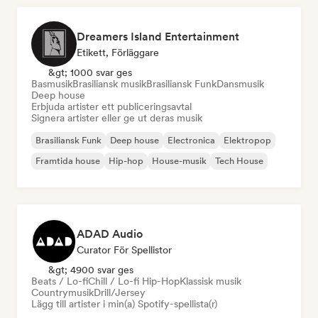
Dreamers Island Entertainment
Etikett, Förläggare
&gt; 1000 svar ges
Basmusik
Brasiliansk musik
Brasiliansk Funk
Dansmusik
Deep house
Erbjuda artister ett publiceringsavtal
Signera artister eller ge ut deras musik
Brasiliansk Funk
Deep house
Electronica
Elektropop
Framtida house
Hip-hop
House-musik
Tech House
ADAD Audio
Curator För Spellistor
&gt; 4900 svar ges
Beats / Lo-fi
Chill / Lo-fi Hip-Hop
Klassisk musik
Countrymusik
Drill/Jersey
Lägg till artister i min(a) Spotify-spellista(r)