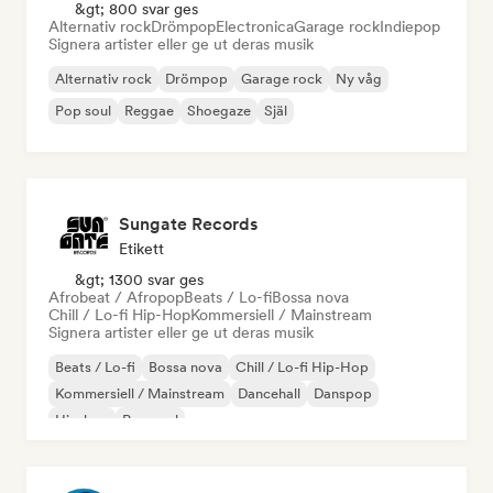
&gt; 800 svar ges
Alternativ rock
Drömpop
Electronica
Garage rock
Indiepop
Signera artister eller ge ut deras musik
Alternativ rock
Drömpop
Garage rock
Ny våg
Pop soul
Reggae
Shoegaze
Själ
Sungate Records
Etikett
&gt; 1300 svar ges
Afrobeat / Afropop
Beats / Lo-fi
Bossa nova
Chill / Lo-fi Hip-Hop
Kommersiell / Mainstream
Signera artister eller ge ut deras musik
Beats / Lo-fi
Bossa nova
Chill / Lo-fi Hip-Hop
Kommersiell / Mainstream
Dancehall
Danspop
Hip-hop
Pop soul