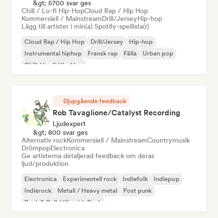
&gt; 5700 svar ges
Chill / Lo-fi Hip-Hop
Cloud Rap / Hip Hop
Kommersiell / Mainstream
Drill/Jersey
Hip-hop
Lägg till artister i min(a) Spotify-spellista(r)
Cloud Rap / Hip Hop
Drill/Jersey
Hip-hop
Instrumental hiphop
Fransk rap
Fälla
Urban pop
Chill / Lo-fi Hip-Hop
Djupgående feedback
Rob Tavaglione/Catalyst Recording
Ljudexpert
&gt; 800 svar ges
Alternativ rock
Kommersiell / Mainstream
Countrymusik
Drömpop
Electronica
Ge artisterna detaljerad feedback om deras
ljud/produktion
Electronica
Experimentell rock
Indiefolk
Indiepop
Indierock
Metall / Heavy metal
Post punk
Rock & Roll / Klassisk Rock