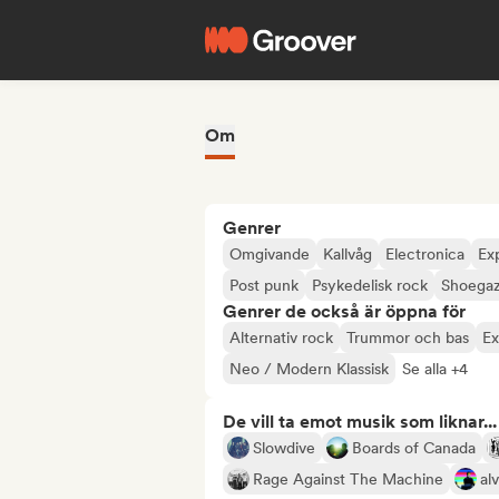
Om
Genrer
Omgivande
Kallvåg
Electronica
Exp
Post punk
Psykedelisk rock
Shoega
Genrer de också är öppna för
Alternativ rock
Trummor och bas
Ex
Neo / Modern Klassisk
Se alla +4
De vill ta emot musik som liknar...
Slowdive
Boards of Canada
Rage Against The Machine
al