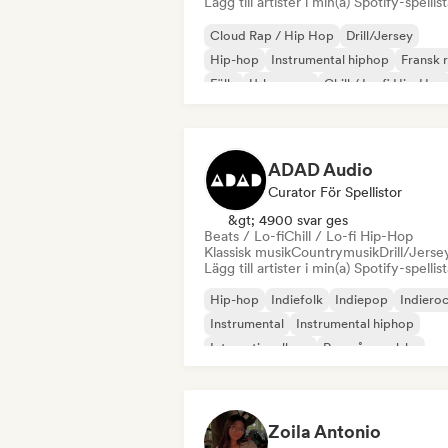
Lägg till artister i min(a) Spotify-spellist
Cloud Rap / Hip Hop
Drill/Jersey
Hip-hop
Instrumental hiphop
Fransk 
Fälla
Urban pop
Chill / Lo-fi Hip-Hop
ADAD Audio
Curator För Spellistor
&gt; 4900 svar ges
Beats / Lo-fi
Chill / Lo-fi Hip-Hop
Klassisk musik
Countrymusik
Drill/Jerse
Lägg till artister i min(a) Spotify-spellist
Hip-hop
Indiefolk
Indiepop
Indiero
Instrumental
Instrumental hiphop
Internationell rap
Rap på engelska
Zoila Antonio