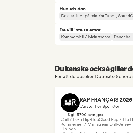
Huvudsidan
Dela artister på min YouTube-, SoundC
De vill inte ta emot...
Kommersiell / Mainstream
Dancehall
Du kanske också gillar d
För att du besöker Depósito Sonoro's
Curator För Spellistor
&gt; 5700 svar ges
Chill / Lo-fi Hip-Hop
Cloud Rap / Hip 
Kommersiell / Mainstream
Drill/Jersey
Hip-hop