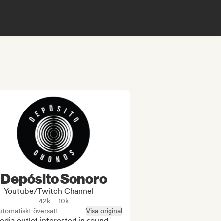
Depósito Sonoro
Youtube/Twitch Channel
42k
10k
tomatiskt översatt
Visa original
dia outlet interested in sound 