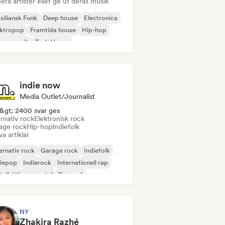
era artister eller ge ut deras musik
siliansk Funk
Deep house
Electronica
ektropop
Framtida house
Hip-hop
use-musik
Tech House
indie now
Media Outlet/Journalist
&gt; 2400 svar ges
rnativ rock
Elektronisk rock
age rock
Hip-hop
Indiefolk
va artiklar
ernativ rock
Garage rock
Indiefolk
diepop
Indierock
Internationell rap
all / Heavy metal
Poprock
NY
Zhakira Razhé