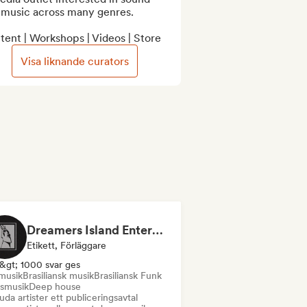
 music across many genres.

ent | Workshops | Videos | Store
Visa liknande curators
Dreamers Island Entertainment
Etikett, Förläggare
&gt; 1000 svar ges
musik
Brasiliansk musik
Brasiliansk Funk
smusik
Deep house
uda artister ett publiceringsavtal