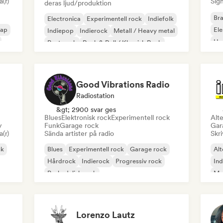
a(r)
Sign
deras ljud/produktion
Bra
Electronica
Experimentell rock
Indiefolk
rap
El
Indiepop
Indierock
Metall / Heavy metal
Ho
Post punk
Rock & Roll / Klassisk Rock
Good Vibrations Radio
Radiostation
&gt; 2900 svar ges
Blues
Elektronisk rock
Experimentell rock
Alte
y
Funk
Garage rock
Gar
a(r)
Sända artister på radio
Skri
ck
Blues
Experimentell rock
Garage rock
Alt
Hårdrock
Indierock
Progressiv rock
In
Psykedelisk rock
Met
Rock & Roll / Klassisk Rock
Lorenzo Lautz