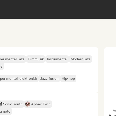
erimentell jazz
Filmmusik
Instrumental
Modern jazz
ze
perimentell elektronisk
Jazz fusion
Hip-hop
Sonic Youth
Aphex Twin
Au
va noto
A me