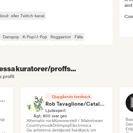
and
loud- eller Twitch-kanal
Cont
Danspop
K-Pop/J-Pop
Reggaeton
Fälla
essa kuratorer/proffs...
 profil
Djupgående feedback
RAP FRANÇAIS 2026 🔥🇫🇷 (Way Records)
Rob Tavaglione/Catalyst Recording
Ljudexpert
&gt; 800 svar ges
Hop
Bas
Alternativ rock
Kommersiell / Mainstream
Dan
Countrymusik
Drömpop
Electronica
Erbj
Ge artisterna detaljerad feedback om