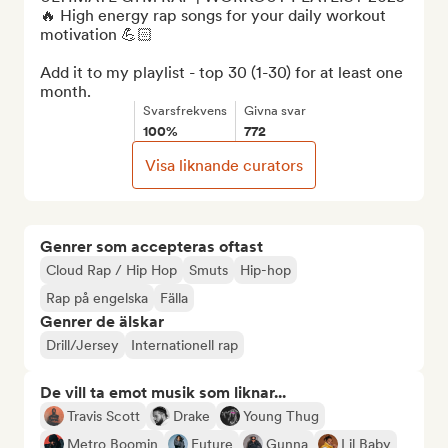
🔥 High energy rap songs for your daily workout 
motivation 💪🏻

Add it to my playlist - top 30 (1-30) for at least one 
month.
Svarsfrekvens
Givna svar
100%
772
Visa liknande curators
Genrer som accepteras oftast
Cloud Rap / Hip Hop
Smuts
Hip-hop
Rap på engelska
Fälla
Genrer de älskar
Drill/Jersey
Internationell rap
De vill ta emot musik som liknar...
Travis Scott
Drake
Young Thug
Metro Boomin
Future
Gunna
Lil Baby