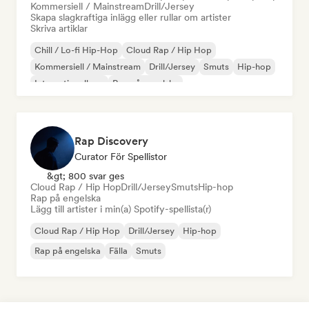
Kommersiell / Mainstream
Drill/Jersey
Skapa slagkraftiga inlägg eller rullar om artister
Skriva artiklar
Chill / Lo-fi Hip-Hop
Cloud Rap / Hip Hop
Kommersiell / Mainstream
Drill/Jersey
Smuts
Hip-hop
Internationell rap
Rap på engelska
Rap Discovery
Curator För Spellistor
&gt; 800 svar ges
Cloud Rap / Hip Hop
Drill/Jersey
Smuts
Hip-hop
Rap på engelska
Lägg till artister i min(a) Spotify-spellista(r)
Cloud Rap / Hip Hop
Drill/Jersey
Hip-hop
Rap på engelska
Fälla
Smuts