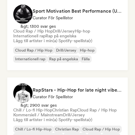
Sport Motivation Best Performance (Uniside Digital)
Curator För Spellistor
&gt; 1300 svar ges
Cloud Rap / Hip Hop
Drill/Jersey
Hip-hop
Internationell rap
Rap på engelska
Lägg till artister i min(a) Spotify-spellista(r)
Cloud Rap / Hip Hop
Drill/Jersey
Hip-hop
Internationell rap
Rap på engelska
Fälla
RapStars - Hip-Hop for late night vibes (by Music Outsider)
Curator För Spellistor
&gt; 2900 svar ges
Chill / Lo-fi Hip-Hop
Christian Rap
Cloud Rap / Hip Hop
Kommersiell / Mainstream
Drill/Jersey
Lägg till artister i min(a) Spotify-spellista(r)
Chill / Lo-fi Hip-Hop
Christian Rap
Cloud Rap / Hip Hop