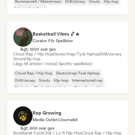
Kommersiell / Mainstream
Drill/Jersey
Smuts
Hip-hop
Internationell rap
Basketball Vibes 🏀🔥
Curator För Spellistor
&gt; 1200 svar ges
Cloud Rap / Hip Hop
Deutschrap/Tysk hiphop
Drill/Jersey
Smuts
Hip-hop
Lägg till artister i min(a) Spotify-spellista(r)
Cloud Rap / Hip Hop
Deutschrap/Tysk hiphop
Drill/Jersey
Smuts
Hip-hop
Internationell rap
Nederhop/Nederländsk hiphop
Rap på engelska
Rap Growing
Media Outlet/Journalist
&gt; 600 svar ges
Brasiliansk Funk
Chill / Lo-fi Hip-Hop
Cloud Rap / Hip Hop