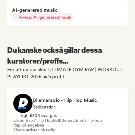
AI-genererad musik
Avvisar AI-genererad musik
Du kanske också gillar dessa
kuratorer/proffs...
För att du besöker ULTIMATE GYM RAP | WORKOUT
PLAYLIST 2026 🔥's profil
Dilemaradio - Hip Hop Music
Radiostation
&gt; 6300 svar ges
Cloud Rap / Hip Hop
Drill/Jersey
Smuts
Hip-hop
Rap på engelska
Sända artister på radio