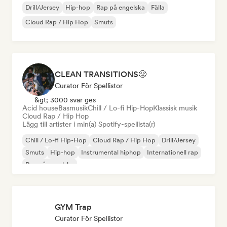
Drill/Jersey
Hip-hop
Rap på engelska
Fälla
Cloud Rap / Hip Hop
Smuts
CLEAN TRANSITIONS😤
Curator För Spellistor
&gt; 3000 svar ges
Acid house
Basmusik
Chill / Lo-fi Hip-Hop
Klassisk musik
Cloud Rap / Hip Hop
Lägg till artister i min(a) Spotify-spellista(r)
Chill / Lo-fi Hip-Hop
Cloud Rap / Hip Hop
Drill/Jersey
Smuts
Hip-hop
Instrumental hiphop
Internationell rap
Rap på engelska
GYM Trap
Curator För Spellistor