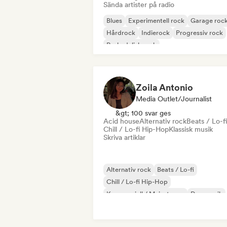
Sända artister på radio
Blues
Experimentell rock
Garage roc
Hårdrock
Indierock
Progressiv rock
Psykedelisk rock
Rock & Roll / Klassisk Rock
Zoila Antonio
Media Outlet/Journalist
&gt; 100 svar ges
Acid house
Alternativ rock
Beats / Lo-fi
Chill / Lo-fi Hip-Hop
Klassisk musik
Skriva artiklar
Alternativ rock
Beats / Lo-fi
Chill / Lo-fi Hip-Hop
Kommersiell / Mainstream
Dansmusik
Disco
Drömpop
House-musik