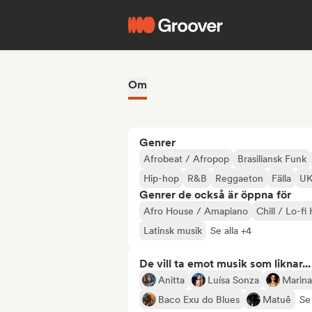
Om
Genrer
Afrobeat / Afropop
Brasiliansk Funk
Hip-hop
R&B
Reggaeton
Fälla
UK
Genrer de också är öppna för
Afro House / Amapiano
Chill / Lo-fi
Latinsk musik
Se alla +4
De vill ta emot musik som liknar...
Anitta
Luísa Sonza
Marina
Baco Exu do Blues
Matuê
Se 