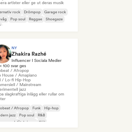
era artister eller ge ut deras musik
ernativ rock
Drömpop
Garage rock
 våg
Pop soul
Reggae
Shoegaze
l
NY
Zhakira Razhé
Influencer I Sociala Medier
< 100 svar ges
obeat / Afropop
o House / Amapiano
l / Lo-fi Hip-Hop
mersiell / Mainstream
rimentell jazz
a slagkraftiga inlägg eller rullar om
ster
robeat / Afropop
Funk
Hip-hop
dern jazz
Pop soul
R&B
gare och låtskrivare
Själ