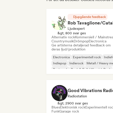
Djupgående feedback
Ljudexpert
&gt; 800 svar ges
Alternativ rock
Kommersiell / Mainstr
Countrymusik
Drömpop
Electronica
Ge artisterna detaljerad feedback om
deras ljud/produktion
Electronica
Experimentell rock
Indief
Indiepop
Indierock
Metall / Heavy me
Post punk
Rock & Roll / Klassisk Rock
Good Vibrations Radi
Radiostation
&gt; 2900 svar ges
Blues
Elektronisk rock
Experimentell ro
Funk
Garage rock