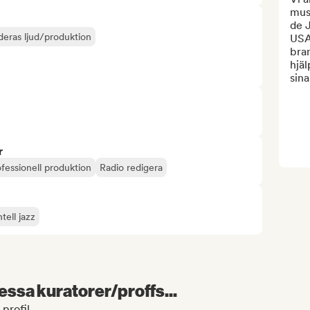
musi
de J
deras ljud/produktion
USA,
bran
hjäl
sina
r
fessionell produktion
Radio redigera
tell jazz
essa kuratorer/proffs...
 profil