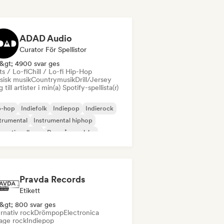
ADAD Audio
Curator För Spellistor
&gt; 4900 svar ges
s / Lo-fi
Chill / Lo-fi Hip-Hop
sisk musik
Countrymusik
Drill/Jersey
 till artister i min(a) Spotify-spellista(r)
p-hop
Indiefolk
Indiepop
Indierock
trumental
Instrumental hiphop
ernationell rap
Rap på engelska
Pravda Records
Etikett
&gt; 800 svar ges
rnativ rock
Drömpop
Electronica
age rock
Indiepop