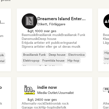
Dreamers Island Entertainment
Rob Tavaglione/Catalyst Recording
Etikett, Förläggare
&gt; 1000 svar ges
Basmusik
Brasiliansk musik
Brasiliansk Funk
Beat
eam
Dansmusik
Deep house
Klas
Erbjuda artister ett publiceringsavtal
Lägg
Signera artister eller ge ut deras musik
Hi
Brasiliansk Funk
Deep house
Electronica
olk
Ins
Elektropop
Framtida house
Hip-hop
tal
Int
House-musik
Tech House
o
indie now
Media Outlet/Journalist
&gt; 2400 svar ges
ck
Alternativ rock
Elektronisk rock
Alte
Garage rock
Hip-hop
Indiefolk
Gar