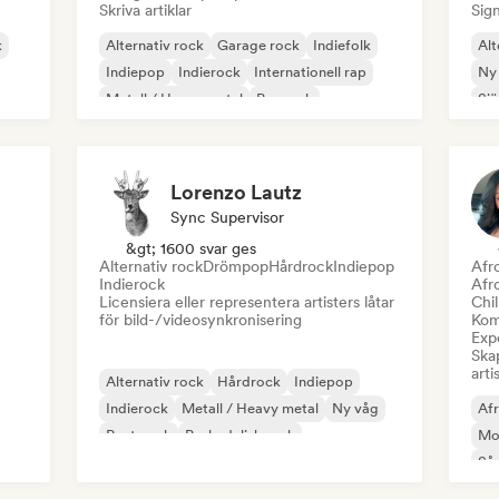
Skriva artiklar
Sign
k
Alternativ rock
Garage rock
Indiefolk
Alt
Indiepop
Indierock
Internationell rap
Ny
Metall / Heavy metal
Poprock
Sjä
Lorenzo Lautz
Sync Supervisor
&gt; 1600 svar ges
Alternativ rock
Drömpop
Hårdrock
Indiepop
Afr
Indierock
Afr
Licensiera eller representera artisters låtar
Chil
för bild-/videosynkronisering
Kom
Expe
Skap
arti
Alternativ rock
Hårdrock
Indiepop
Indierock
Metall / Heavy metal
Ny våg
Af
Post punk
Psykedelisk rock
Mo
Sån