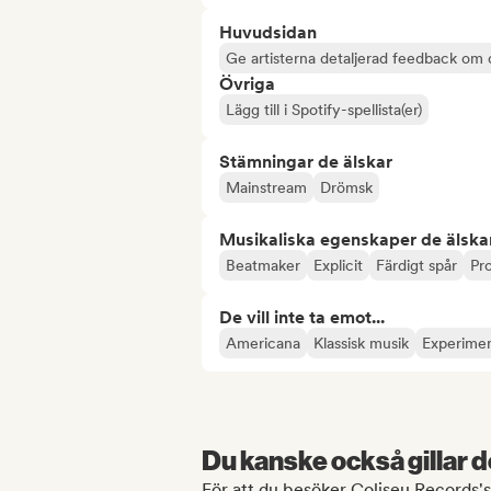
Huvudsidan
Ge artisterna detaljerad feedback om 
Övriga
Lägg till i Spotify-spellista(er)
Stämningar de älskar
Mainstream
Drömsk
Musikaliska egenskaper de älska
Beatmaker
Explicit
Färdigt spår
Pro
De vill inte ta emot...
Americana
Klassisk musik
Experimen
Du kanske också gillar d
För att du besöker Coliseu Records's