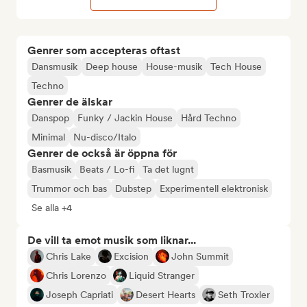
Genrer som accepteras oftast
Dansmusik
Deep house
House-musik
Tech House
Techno
Genrer de älskar
Danspop
Funky / Jackin House
Hård Techno
Minimal
Nu-disco/Italo
Genrer de också är öppna för
Basmusik
Beats / Lo-fi
Ta det lugnt
Trummor och bas
Dubstep
Experimentell elektronisk
Se alla +4
De vill ta emot musik som liknar...
Chris Lake
Excision
John Summit
Chris Lorenzo
Liquid Stranger
Joseph Capriati
Desert Hearts
Seth Troxler