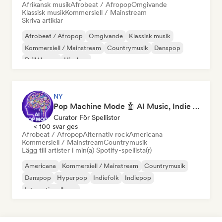
Afrikansk musik
Afrobeat / Afropop
Omgivande
Klassisk musik
Kommersiell / Mainstream
Skriva artiklar
Afrobeat / Afropop
Omgivande
Klassisk musik
Kommersiell / Mainstream
Countrymusik
Danspop
Drill/Jersey
Hip-hop
NY
Pop Machine Mode 🤖 AI Music, Indie Pop & Dream Pop
Curator För Spellistor
< 100 svar ges
Afrobeat / Afropop
Alternativ rock
Americana
Kommersiell / Mainstream
Countrymusik
Lägg till artister i min(a) Spotify-spellista(r)
Americana
Kommersiell / Mainstream
Countrymusik
Danspop
Hyperpop
Indiefolk
Indiepop
Internationell pop