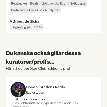
Beatmaker
Beats
Elektroniska ljud
Färdigt spår
Professionell produktion
Syntar
Attribut de älskar
Tillgänglig på Spotify
Du kanske också gillar dessa
kuratorer/proffs...
För att du besöker Club Edition's profil
Good Vibrations Radio
Radiostation
&gt; 2900 svar ges
Blues
Elektronisk rock
Experimentell rock
Funk
Garage rock