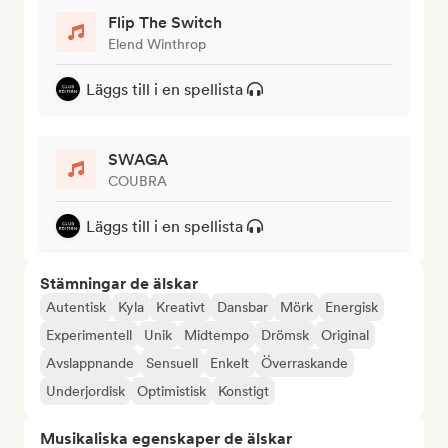
Flip The Switch
Elend Winthrop
Läggs till i en spellista
SWAGA
COUBRA
Läggs till i en spellista
Stämningar de älskar
Autentisk
Kyla
Kreativt
Dansbar
Mörk
Energisk
Experimentell
Unik
Midtempo
Drömsk
Original
Avslappnande
Sensuell
Enkelt
Överraskande
Underjordisk
Optimistisk
Konstigt
Musikaliska egenskaper de älskar