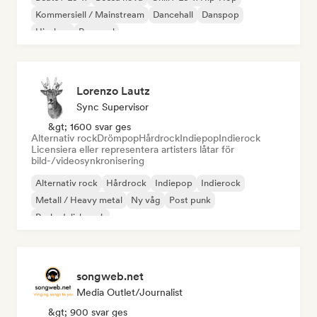
Kommersiell / Mainstream
Dancehall
Danspop
Hip-hop
Pop soul
Lorenzo Lautz
Sync Supervisor
&gt; 1600 svar ges
Alternativ rock
Drömpop
Hårdrock
Indiepop
Indierock
Licensiera eller representera artisters låtar för
bild-/videosynkronisering
Alternativ rock
Hårdrock
Indiepop
Indierock
Metall / Heavy metal
Ny våg
Post punk
Psykedelisk rock
songweb.net
Media Outlet/Journalist
&gt; 900 svar ges