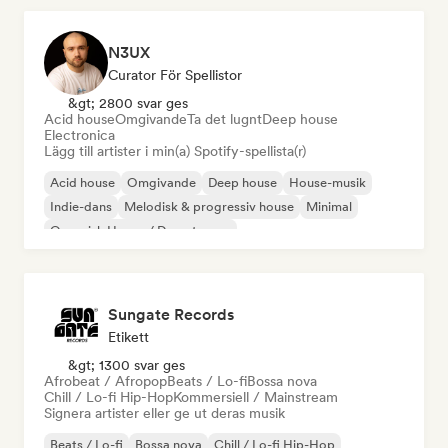
N3UX
Curator För Spellistor
&gt; 2800 svar ges
Acid house
Omgivande
Ta det lugnt
Deep house
Electronica
Lägg till artister i min(a) Spotify-spellista(r)
Acid house
Omgivande
Deep house
House-musik
Indie-dans
Melodisk & progressiv house
Minimal
Organisk House / Downtempo
Sungate Records
Etikett
&gt; 1300 svar ges
Afrobeat / Afropop
Beats / Lo-fi
Bossa nova
Chill / Lo-fi Hip-Hop
Kommersiell / Mainstream
Signera artister eller ge ut deras musik
Beats / Lo-fi
Bossa nova
Chill / Lo-fi Hip-Hop