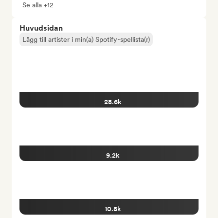
Se alla +12
Huvudsidan
Lägg till artister i min(a) Spotify-spellista(r)
28.6k
9.2k
10.8k