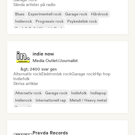
Sända artister på radio
Blues
Experimentell rock
Garage rock
Hårdrock
Indierock
Progressiv rock
Psykedelisk rock
Rock & Roll / Klassisk Rock
indie now
Media Outlet/Journalist
&gt; 2400 svar ges
Alternativ rock
Elektronisk rock
Garage rock
Hip-hop
Indiefolk
Skriva artiklar
Alternativ rock
Garage rock
Indiefolk
Indiepop
Indierock
Internationell rap
Metall / Heavy metal
Poprock
Pravda Records