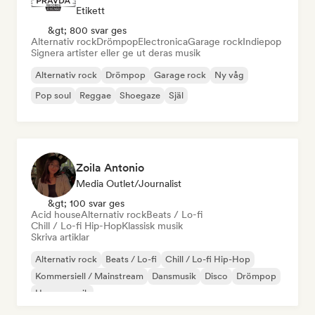
Etikett
&gt; 800 svar ges
Alternativ rock
Drömpop
Electronica
Garage rock
Indiepop
Signera artister eller ge ut deras musik
Alternativ rock
Drömpop
Garage rock
Ny våg
Pop soul
Reggae
Shoegaze
Själ
Zoila Antonio
Media Outlet/Journalist
&gt; 100 svar ges
Acid house
Alternativ rock
Beats / Lo-fi
Chill / Lo-fi Hip-Hop
Klassisk musik
Skriva artiklar
Alternativ rock
Beats / Lo-fi
Chill / Lo-fi Hip-Hop
Kommersiell / Mainstream
Dansmusik
Disco
Drömpop
House-musik