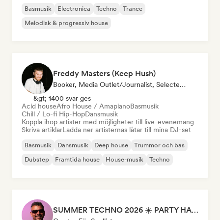
Basmusik
Electronica
Techno
Trance
Melodisk & progressiv house
Freddy Masters (Keep Hush)
Booker, Media Outlet/Journalist, Selected DJ
&gt; 1400 svar ges
Acid house
Afro House / Amapiano
Basmusik
Chill / Lo-fi Hip-Hop
Dansmusik
Koppla ihop artister med möjligheter till live-evenemang
Skriva artiklar
Ladda ner artisternas låtar till mina DJ-set
Basmusik
Dansmusik
Deep house
Trummor och bas
Dubstep
Framtida house
House-musik
Techno
SUMMER TECHNO 2026 ☀️ PARTY HARD by Sebastian Bronk