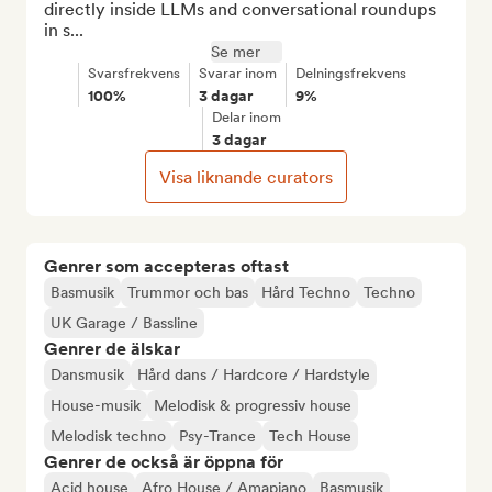
directly inside LLMs and conversational roundups 
in s...
Se mer
Svarsfrekvens
Svarar inom
Delningsfrekvens
100%
3 dagar
9%
Delar inom
3 dagar
Visa liknande curators
Genrer som accepteras oftast
Basmusik
Trummor och bas
Hård Techno
Techno
UK Garage / Bassline
Genrer de älskar
Dansmusik
Hård dans / Hardcore / Hardstyle
House-musik
Melodisk & progressiv house
Melodisk techno
Psy-Trance
Tech House
Genrer de också är öppna för
Acid house
Afro House / Amapiano
Basmusik