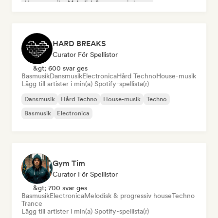
House-musik
Melodisk & progressiv house
HARD BREAKS
Curator För Spellistor
&gt; 600 svar ges
Basmusik
Dansmusik
Electronica
Hård Techno
House-musik
Lägg till artister i min(a) Spotify-spellista(r)
Dansmusik
Hård Techno
House-musik
Techno
Basmusik
Electronica
Gym Tim
Curator För Spellistor
&gt; 700 svar ges
Basmusik
Electronica
Melodisk & progressiv house
Techno
Trance
Lägg till artister i min(a) Spotify-spellista(r)