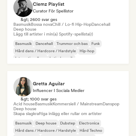
Clemz Playlist
Curator För Spellistor
&gt; 2600 svar ges
Basmusik
Bossa nova
Chill / Lo-fi Hip-Hop
Dancehall
Deep house
Lägg till artister i min(a) Spotify-spellista(r)
Basmusik
Dancehall
Trummor och bas
Funk
Hård dans / Hardcore / Hardstyle
Hip-hop
Internationell rap
Latinsk musik
Gretta Aguilar
Influencer I Sociala Medier
&gt; 1000 svar ges
Acid house
Basmusik
Kommersiell / Mainstream
Danspop
Deep house
Skapa slagkraftiga inlägg eller rullar om artister
Basmusik
Deep house
Dubstep
Electronica
Hård dans / Hardcore / Hardstyle
Hård Techno