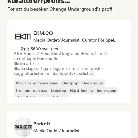
kuratorer/proffs...
För att du besöker Change Underground's profil
EKM.CO
Media Outlet/Journalist, Curator För Spellistor
&gt; 5500 svar ges
Afro House / Amapiano
Omgivande
Beats / Lo-fi
Ta det lugnt
Dansmusik
Skriva artiklar
Skapa slagkraftiga inlägg eller rullar om artister
Lägg till artister i min(a) Spotify-spellista(r)
Afro House / Amapiano
Danspop
Deep house
Trummor och bas
Dubstep
Hård Techno
Indie-dans
Melodisk & progressiv house
Parkett
Media Outlet/Journalist