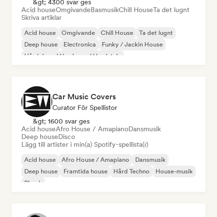
&gt; 4300 svar ges
Acid house
Omgivande
Basmusik
Chill House
Ta det lugnt
Skriva artiklar
Acid house
Omgivande
Chill House
Ta det lugnt
Deep house
Electronica
Funky / Jackin House
Hård dans / Hardcore / Hardstyle
Car Music Covers
Curator För Spellistor
&gt; 1600 svar ges
Acid house
Afro House / Amapiano
Dansmusik
Deep house
Disco
Lägg till artister i min(a) Spotify-spellista(r)
Acid house
Afro House / Amapiano
Dansmusik
Deep house
Framtida house
Hård Techno
House-musik
Phonk