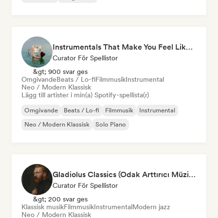
Instrumentals That Make You Feel Like Floating
Curator För Spellistor
&gt; 900 svar ges
Omgivande
Beats / Lo-fi
Filmmusik
Instrumental
Neo / Modern Klassisk
Lägg till artister i min(a) Spotify-spellista(r)
Omgivande
Beats / Lo-fi
Filmmusik
Instrumental
Neo / Modern Klassisk
Solo Piano
Gladiolus Classics (Odak Arttırıcı Müzikler)
Curator För Spellistor
&gt; 200 svar ges
Klassisk musik
Filmmusik
Instrumental
Modern jazz
Neo / Modern Klassisk