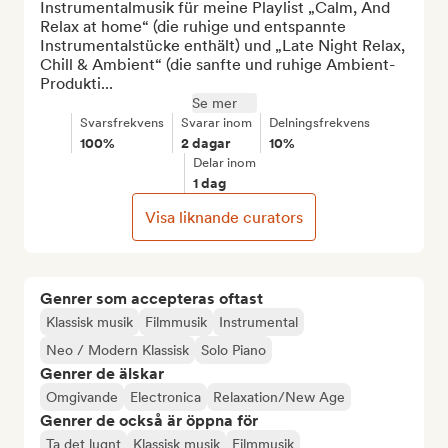
Instrumentalmusik für meine Playlist „Calm, And 
Relax at home“ (die ruhige und entspannte 
Instrumentalstücke enthält) und „Late Night Relax, 
Chill & Ambient“ (die sanfte und ruhige Ambient-
Produkti...
Se mer
Svarsfrekvens
Svarar inom
Delningsfrekvens
100%
2 dagar
10%
Delar inom
1 dag
Visa liknande curators
Genrer som accepteras oftast
Klassisk musik
Filmmusik
Instrumental
Neo / Modern Klassisk
Solo Piano
Genrer de älskar
Omgivande
Electronica
Relaxation/New Age
Genrer de också är öppna för
Ta det lugnt
Klassisk musik
Filmmusik