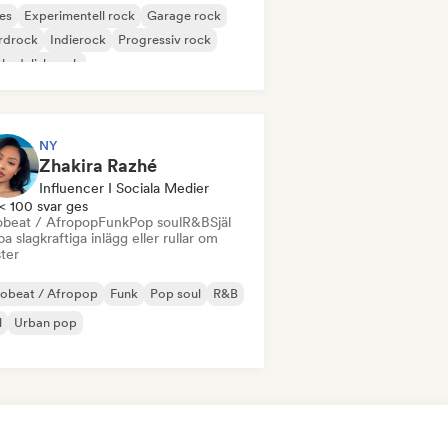
es
Experimentell rock
Garage rock
rdrock
Indierock
Progressiv rock
kedelisk rock
k & Roll / Klassisk Rock
NY
Zhakira Razhé
Influencer I Sociala Medier
< 100 svar ges
obeat / Afropop
Funk
Pop soul
R&B
Själ
a slagkraftiga inlägg eller rullar om
ster
robeat / Afropop
Funk
Pop soul
R&B
l
Urban pop