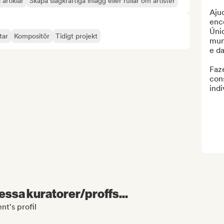
 artiklar
Skapa slagkraftiga inlägg eller rullar om artister
Ajud
enco
Únic
tar
Kompositör
Tidigt projekt
mun
e d
Faze
con
indi
essa kuratorer/proffs...
t's profil