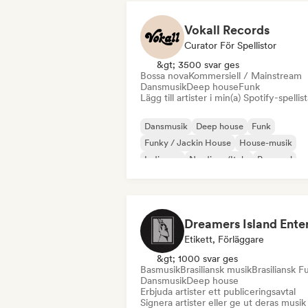
Vokall Records
Curator För Spellistor
&gt; 3500 svar ges
Bossa nova
Kommersiell / Mainstream
Dansmusik
Deep house
Funk
Lägg till artister i min(a) Spotify-spellist
Dansmusik
Deep house
Funk
Funky / Jackin House
House-musik
Indiepop
Nu-disco/Italo
Pop soul
Etikett, Förläggare
&gt; 1000 svar ges
Basmusik
Brasiliansk musik
Brasiliansk F
Dansmusik
Deep house
Erbjuda artister ett publiceringsavtal
Signera artister eller ge ut deras musik