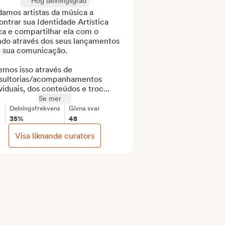
Hög delningsgrad
amos artistas da música a 
ntrar sua Identidade Artística 
a e compartilhar ela com o 
do através dos seus lançamentos 
a sua comunicação.

mos isso através de 
sultorias/acompanhamentos 
viduais, dos conteúdos e troc...
Se mer
Delningsfrekvens
Givna svar
35%
48
Visa liknande curators