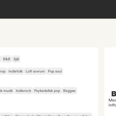
R&B
Själ
hop
Indiefolk
Lofi sovrum
Pop soul
nsk musik
Indierock
Psykedelisk pop
Reggae
B
Med
Infl