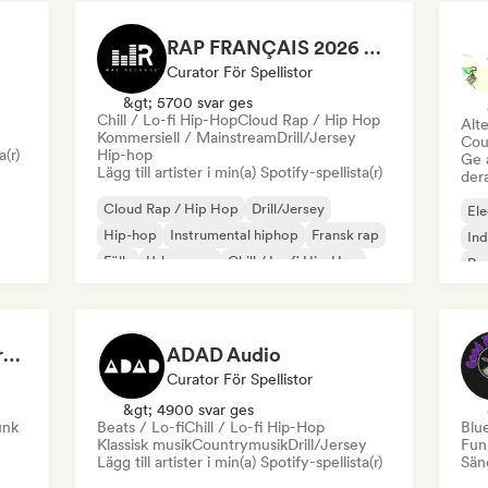
RAP FRANÇAIS 2026 🔥🇫🇷 (Way Records)
Curator För Spellistor
&gt; 5700 svar ges
Chill / Lo-fi Hip-Hop
Cloud Rap / Hip Hop
Alte
Kommersiell / Mainstream
Drill/Jersey
Cou
a(r)
Hip-hop
Ge 
Lägg till artister i min(a) Spotify-spellista(r)
der
Cloud Rap / Hip Hop
Drill/Jersey
Ele
Hip-hop
Instrumental hiphop
Fransk rap
In
Fälla
Urban pop
Chill / Lo-fi Hip-Hop
Po
Dreamers Island Entertainment
ADAD Audio
Curator För Spellistor
&gt; 4900 svar ges
unk
Beats / Lo-fi
Chill / Lo-fi Hip-Hop
Blu
Klassisk musik
Countrymusik
Drill/Jersey
Fun
Lägg till artister i min(a) Spotify-spellista(r)
Sänd