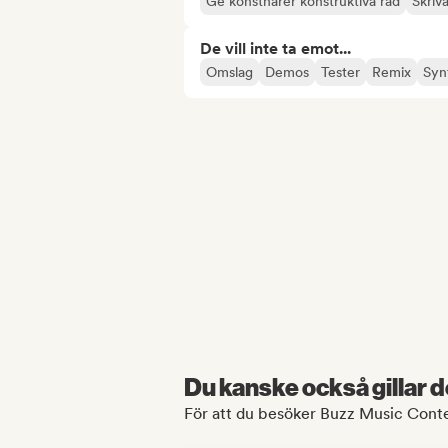
Ge konstnärer konstruktiva råd
Skriva
De vill inte ta emot...
Omslag
Demos
Tester
Remix
Syn
Du kanske också gillar d
För att du besöker Buzz Music Conten