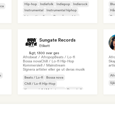
Hip-hop
Indiefolk
Indiepop
Indierock
Blu
ica
Instrumental
Instrumental hiphop
Hå
Internationell rap
Rap på engelska
Psy
Roc
Sungate Records
Etikett
&gt; 1300 svar ges
Afrobeat / Afropop
Beats / Lo-fi
Afr
Bossa nova
Chill / Lo-fi Hip-Hop
Skap
Kommersiell / Mainstream
arti
Signera artister eller ge ut deras musik
k
Af
Beats / Lo-fi
Bossa nova
Sjä
Chill / Lo-fi Hip-Hop
Kommersiell / Mainstream
Dancehall
Danspop
Hip-hop
Pop soul