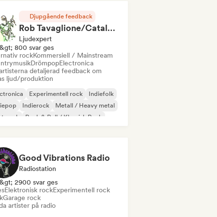
Djupgående feedback
Rob Tavaglione/Catalyst Recording
Ljudexpert
&gt; 800 svar ges
rnativ rock
Kommersiell / Mainstream
ntrymusik
Drömpop
Electronica
artisterna detaljerad feedback om
as ljud/produktion
ctronica
Experimentell rock
Indiefolk
diepop
Indierock
Metall / Heavy metal
st punk
Rock & Roll / Klassisk Rock
Good Vibrations Radio
Radiostation
&gt; 2900 svar ges
es
Elektronisk rock
Experimentell rock
k
Garage rock
a artister på radio