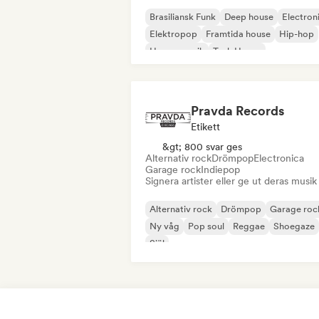
Brasiliansk Funk
Deep house
Electron
Elektropop
Framtida house
Hip-hop
House-musik
Tech House
Pravda Records
Etikett
&gt; 800 svar ges
Alternativ rock
Drömpop
Electronica
Garage rock
Indiepop
Signera artister eller ge ut deras musik
Alternativ rock
Drömpop
Garage roc
Ny våg
Pop soul
Reggae
Shoegaze
Själ