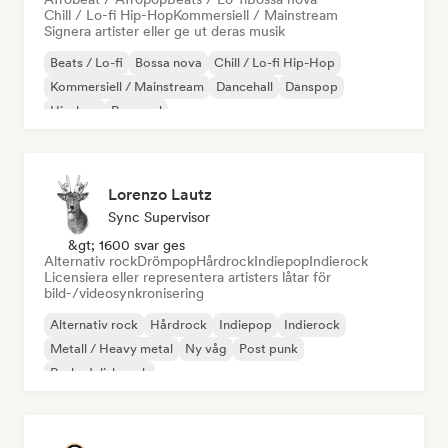
Chill / Lo-fi Hip-Hop
Kommersiell / Mainstream
Signera artister eller ge ut deras musik
Beats / Lo-fi
Bossa nova
Chill / Lo-fi Hip-Hop
Kommersiell / Mainstream
Dancehall
Danspop
Hip-hop
Pop soul
Lorenzo Lautz
Sync Supervisor
&gt; 1600 svar ges
Alternativ rock
Drömpop
Hårdrock
Indiepop
Indierock
Licensiera eller representera artisters låtar för
bild-/videosynkronisering
Alternativ rock
Hårdrock
Indiepop
Indierock
Metall / Heavy metal
Ny våg
Post punk
Psykedelisk rock