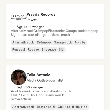
Pravda Records
Etikett
&gt; 800 svar ges
Alternativ rock
Drömpop
Electronica
Garage rock
Indiepop
Signera artister eller ge ut deras musik
Alternativ rock
Drömpop
Garage rock
Ny våg
Pop soul
Reggae
Shoegaze
Själ
Zoila Antonio
Media Outlet/Journalist
&gt; 100 svar ges
Acid house
Alternativ rock
Beats / Lo-fi
Chill / Lo-fi Hip-Hop
Klassisk musik
Skriva artiklar
Alternativ rock
Beats / Lo-fi
Chill / Lo-fi Hip-Hop