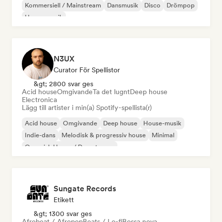
Kommersiell / Mainstream
Dansmusik
Disco
Drömpop
House-musik
N3UX
Curator För Spellistor
&gt; 2800 svar ges
Acid house
Omgivande
Ta det lugnt
Deep house
Electronica
Lägg till artister i min(a) Spotify-spellista(r)
Acid house
Omgivande
Deep house
House-musik
Indie-dans
Melodisk & progressiv house
Minimal
Organisk House / Downtempo
Sungate Records
Etikett
&gt; 1300 svar ges
Afrobeat / Afropop
Beats / Lo-fi
Bossa nova