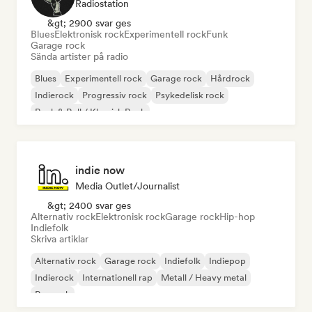
Radiostation
&gt; 2900 svar ges
Blues
Elektronisk rock
Experimentell rock
Funk
Garage rock
Sända artister på radio
Blues
Experimentell rock
Garage rock
Hårdrock
Indierock
Progressiv rock
Psykedelisk rock
Rock & Roll / Klassisk Rock
indie now
Media Outlet/Journalist
&gt; 2400 svar ges
Alternativ rock
Elektronisk rock
Garage rock
Hip-hop
Indiefolk
Skriva artiklar
Alternativ rock
Garage rock
Indiefolk
Indiepop
Indierock
Internationell rap
Metall / Heavy metal
Poprock