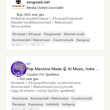
songweb.net
Media Outlet/Journalist
&gt; 900 svar ges
Afrikansk musik
Afrobeat / Afropop
Omgivande
Klassisk musik
Kommersiell / Mainstream
Skriva artiklar
Afrobeat / Afropop
Omgivande
Klassisk musik
Kommersiell / Mainstream
Countrymusik
Danspop
Drill/Jersey
Hip-hop
NY
Pop Machine Mode 🤖 AI Music, Indie Pop & Dream Pop
Curator För Spellistor
< 100 svar ges
Afrobeat / Afropop
Alternativ rock
Americana
Kommersiell / Mainstream
Countrymusik
Lägg till artister i min(a) Spotify-spellista(r)
Americana
Kommersiell / Mainstream
Countrymusik
Danspop
Hyperpop
Indiefolk
Indiepop