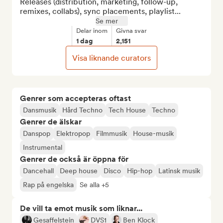
Releases (distribution, marketing, follow-up, 
remixes, collabs), sync placements, playlist...
Se mer
Delar inom
Givna svar
1 dag
2,151
Visa liknande curators
Genrer som accepteras oftast
Dansmusik
Hård Techno
Tech House
Techno
Genrer de älskar
Danspop
Elektropop
Filmmusik
House-musik
Instrumental
Genrer de också är öppna för
Dancehall
Deep house
Disco
Hip-hop
Latinsk musik
Rap på engelska
Se alla +5
De vill ta emot musik som liknar...
Gesaffelstein
DVS1
Ben Klock