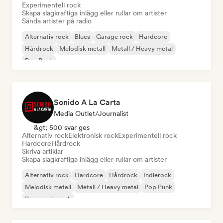
Experimentell rock
Skapa slagkraftiga inlägg eller rullar om artister
Sända artister på radio
Alternativ rock
Blues
Garage rock
Hardcore
Hårdrock
Melodisk metall
Metall / Heavy metal
Pop Punk
Sonido A La Carta
Media Outlet/Journalist
&gt; 500 svar ges
Alternativ rock
Elektronisk rock
Experimentell rock
Hardcore
Hårdrock
Skriva artiklar
Skapa slagkraftiga inlägg eller rullar om artister
Alternativ rock
Hardcore
Hårdrock
Indierock
Melodisk metall
Metall / Heavy metal
Pop Punk
Progressiv rock