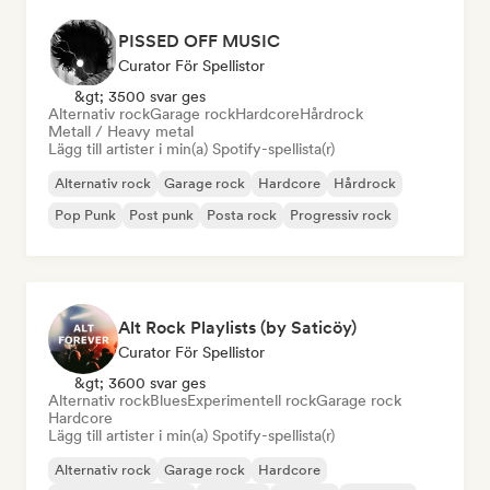
PISSED OFF MUSIC
Curator För Spellistor
&gt; 3500 svar ges
Alternativ rock
Garage rock
Hardcore
Hårdrock
Metall / Heavy metal
Lägg till artister i min(a) Spotify-spellista(r)
Alternativ rock
Garage rock
Hardcore
Hårdrock
Pop Punk
Post punk
Posta rock
Progressiv rock
Alt Rock Playlists (by Saticöy)
Curator För Spellistor
&gt; 3600 svar ges
Alternativ rock
Blues
Experimentell rock
Garage rock
Hardcore
Lägg till artister i min(a) Spotify-spellista(r)
Alternativ rock
Garage rock
Hardcore