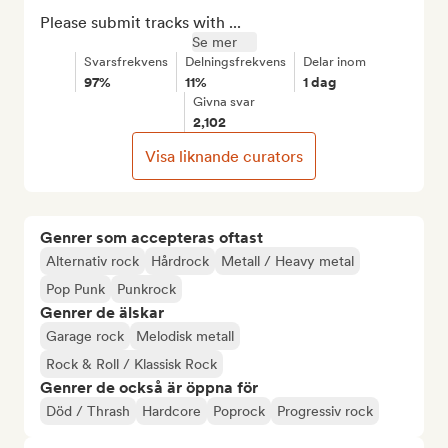
Please submit tracks with ...
Se mer
Svarsfrekvens
Delningsfrekvens
Delar inom
97%
11%
1 dag
Givna svar
2,102
Visa liknande curators
Genrer som accepteras oftast
Alternativ rock
Hårdrock
Metall / Heavy metal
Pop Punk
Punkrock
Genrer de älskar
Garage rock
Melodisk metall
Rock & Roll / Klassisk Rock
Genrer de också är öppna för
Död / Thrash
Hardcore
Poprock
Progressiv rock