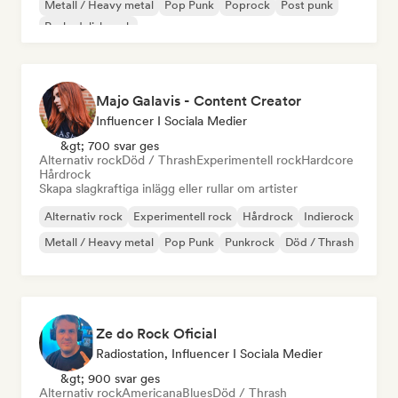
Metall / Heavy metal
Pop Punk
Poprock
Post punk
Psykedelisk rock
Majo Galavis - Content Creator
Influencer I Sociala Medier
&gt; 700 svar ges
Alternativ rock
Död / Thrash
Experimentell rock
Hardcore
Hårdrock
Skapa slagkraftiga inlägg eller rullar om artister
Alternativ rock
Experimentell rock
Hårdrock
Indierock
Metall / Heavy metal
Pop Punk
Punkrock
Död / Thrash
Ze do Rock Oficial
Radiostation, Influencer I Sociala Medier
&gt; 900 svar ges
Alternativ rock
Americana
Blues
Död / Thrash