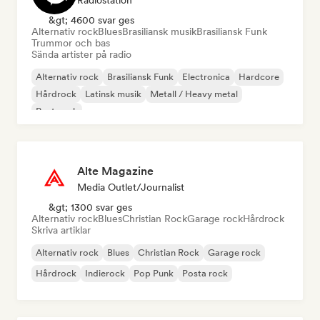
Radiostation
&gt; 4600 svar ges
Alternativ rock
Blues
Brasiliansk musik
Brasiliansk Funk
Trummor och bas
Sända artister på radio
Alternativ rock
Brasiliansk Funk
Electronica
Hardcore
Hårdrock
Latinsk musik
Metall / Heavy metal
Post punk
Alte Magazine
Media Outlet/Journalist
&gt; 1300 svar ges
Alternativ rock
Blues
Christian Rock
Garage rock
Hårdrock
Skriva artiklar
Alternativ rock
Blues
Christian Rock
Garage rock
Hårdrock
Indierock
Pop Punk
Posta rock