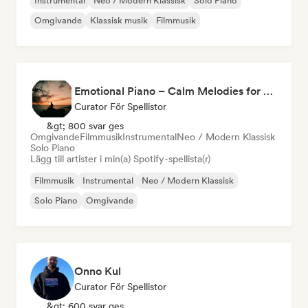
Instrumental
Neo / Modern Klassisk
Solo Piano
Omgivande
Klassisk musik
Filmmusik
Emotional Piano – Calm Melodies for Focus, Read & Study
Curator För Spellistor
&gt; 800 svar ges
Omgivande
Filmmusik
Instrumental
Neo / Modern Klassisk
Solo Piano
Lägg till artister i min(a) Spotify-spellista(r)
Filmmusik
Instrumental
Neo / Modern Klassisk
Solo Piano
Omgivande
Onno Kul
Curator För Spellistor
&gt; 600 svar ges