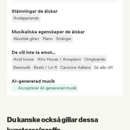
Stämningar de älskar
Avslappnande
Musikaliska egenskaper de älskar
Akustisk gitarr
Piano
Strängar
De vill inte ta emot...
Acid house
Afro House / Amapiano
Omgivande
Basmusik
Beats / Lo-fi
Canzone Italiana
Se alla +51
AI-genererad musik
Accepterar AI-genererad musik
Du kanske också gillar dessa
kuratorer/proffs...