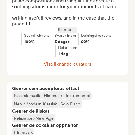
piano compositions and tranquil tunes create a 
soothing atmosphere for your moments of calm.

writing usefull reviews, and in the case that the 
piece fit...
Se mer
Svarsfrekvens
Svarar inom
Delningsfrekvens
100%
3 dagar
29%
Delar inom
1 dag
Visa liknande curators
Genrer som accepteras oftast
Klassisk musik
Filmmusik
Instrumental
Neo / Modern Klassisk
Solo Piano
Genrer de älskar
Relaxation/New Age
Genrer de också är öppna för
Filmmusik