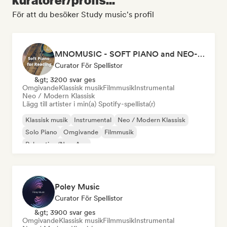
För att du besöker Study music's profil
MNOMUSIC - SOFT PIANO and NEO-CLASSICAL
Curator För Spellistor
&gt; 3200 svar ges
Omgivande
Klassisk musik
Filmmusik
Instrumental
Neo / Modern Klassisk
Lägg till artister i min(a) Spotify-spellista(r)
Klassisk musik
Instrumental
Neo / Modern Klassisk
Solo Piano
Omgivande
Filmmusik
Relaxation/New Age
Poley Music
Curator För Spellistor
&gt; 3900 svar ges
Omgivande
Klassisk musik
Filmmusik
Instrumental