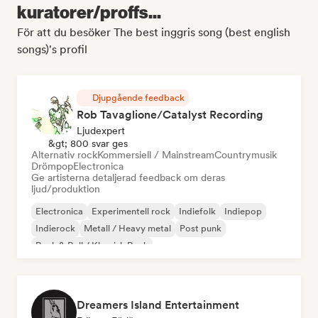
kuratorer/proffs...
För att du besöker The best inggris song (best english
songs)'s profil
Djupgående feedback
Rob Tavaglione/Catalyst Recording
Ljudexpert
&gt; 800 svar ges
Alternativ rock
Kommersiell / Mainstream
Countrymusik
Drömpop
Electronica
Ge artisterna detaljerad feedback om deras
ljud/produktion
Electronica
Experimentell rock
Indiefolk
Indiepop
Indierock
Metall / Heavy metal
Post punk
Rock & Roll / Klassisk Rock
Dreamers Island Entertainment