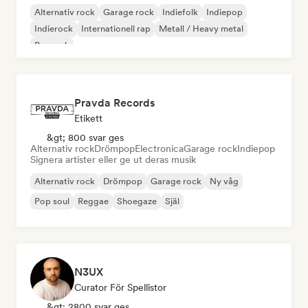
Alternativ rock
Garage rock
Indiefolk
Indiepop
Indierock
Internationell rap
Metall / Heavy metal
Poprock
Pravda Records
Etikett
&gt; 800 svar ges
Alternativ rock
Drömpop
Electronica
Garage rock
Indiepop
Signera artister eller ge ut deras musik
Alternativ rock
Drömpop
Garage rock
Ny våg
Pop soul
Reggae
Shoegaze
Själ
N3UX
Curator För Spellistor
&gt; 2800 svar ges