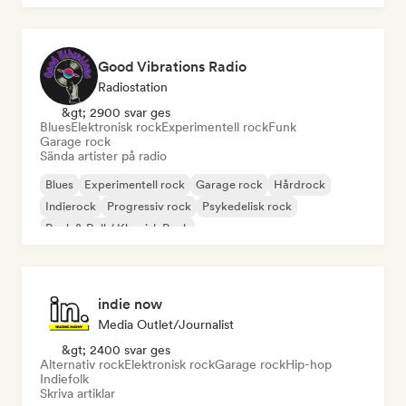
Good Vibrations Radio
Radiostation
&gt; 2900 svar ges
Blues
Elektronisk rock
Experimentell rock
Funk
Garage rock
Sända artister på radio
Blues
Experimentell rock
Garage rock
Hårdrock
Indierock
Progressiv rock
Psykedelisk rock
Rock & Roll / Klassisk Rock
indie now
Media Outlet/Journalist
&gt; 2400 svar ges
Alternativ rock
Elektronisk rock
Garage rock
Hip-hop
Indiefolk
Skriva artiklar