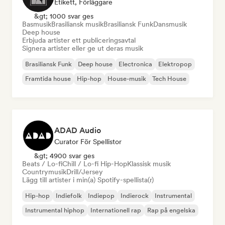
Etikett, Förläggare
&gt; 1000 svar ges
Basmusik
Brasiliansk musik
Brasiliansk Funk
Dansmusik
Deep house
Erbjuda artister ett publiceringsavtal
Signera artister eller ge ut deras musik
Brasiliansk Funk
Deep house
Electronica
Elektropop
Framtida house
Hip-hop
House-musik
Tech House
ADAD Audio
Curator För Spellistor
&gt; 4900 svar ges
Beats / Lo-fi
Chill / Lo-fi Hip-Hop
Klassisk musik
Countrymusik
Drill/Jersey
Lägg till artister i min(a) Spotify-spellista(r)
Hip-hop
Indiefolk
Indiepop
Indierock
Instrumental
Instrumental hiphop
Internationell rap
Rap på engelska