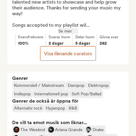
talented new artists to showcase and help grow 
their audience. Thanks for sending your music my 
way!

Songs accepted to my playlist wil...
Se mer
Svarsfrekvens
Svarar inom
Delar inom
Givna svar
100%
2 dagar
5 dagar
262
Visa liknande curators
Genrer
Kommersiell / Mainstream
Danspop
Elektropop
Indiepop
Internationell pop
Soft Pop/Ballad
Genrer de också är öppna för
Alternativ rock
Hyperpop
R&B
De vill ta emot musik som liknar...
The Weeknd
Ariana Grande
Drake