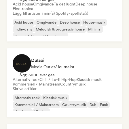
Acid house
Omgivande
Ta det lugnt
Deep house
Electronica
Lägg till artister i min(a) Spotify-spellista(r)
Acid house
Omgivande
Deep house
House-musik
Indie-dans
Melodisk & progressiv house
Minimal
Organisk House / Downtempo
Dulaxi
Media Outlet/Journalist
&gt; 3000 svar ges
Alternativ rock
Chill / Lo-fi Hip-Hop
Klassisk musik
Kommersiell / Mainstream
Countrymusik
Skriva artiklar
Alternativ rock
Klassisk musik
Kommersiell / Mainstream
Countrymusik
Dub
Funk
Hardcore
Hip-hop