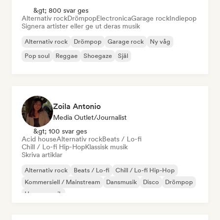
&gt; 800 svar ges
Alternativ rock
Drömpop
Electronica
Garage rock
Indiepop
Signera artister eller ge ut deras musik
Alternativ rock
Drömpop
Garage rock
Ny våg
Pop soul
Reggae
Shoegaze
Själ
Zoila Antonio
Media Outlet/Journalist
&gt; 100 svar ges
Acid house
Alternativ rock
Beats / Lo-fi
Chill / Lo-fi Hip-Hop
Klassisk musik
Skriva artiklar
Alternativ rock
Beats / Lo-fi
Chill / Lo-fi Hip-Hop
Kommersiell / Mainstream
Dansmusik
Disco
Drömpop
House-musik