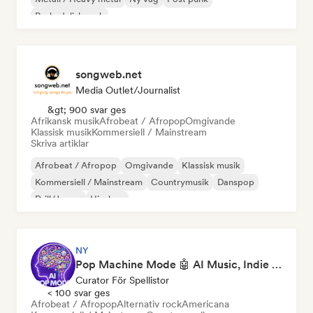
Psykedelisk rock
songweb.net
Media Outlet/Journalist
&gt; 900 svar ges
Afrikansk musik
Afrobeat / Afropop
Omgivande
Klassisk musik
Kommersiell / Mainstream
Skriva artiklar
Afrobeat / Afropop
Omgivande
Klassisk musik
Kommersiell / Mainstream
Countrymusik
Danspop
Drill/Jersey
Hip-hop
NY
Pop Machine Mode 🤖 AI Music, Indie Pop & Dream Pop
Curator För Spellistor
< 100 svar ges
Afrobeat / Afropop
Alternativ rock
Americana