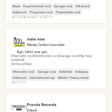
Blues
Experimentell rock
Garage rock
Hårdrock
Indierock
Progressiv rock
Psykedelisk rock
Rock & Roll / Klassisk Rock
indie now
Media Outlet/Journalist
&gt; 2400 svar ges
Alternativ rock
Elektronisk rock
Garage rock
Hip-hop
Indiefolk
Skriva artiklar
Alternativ rock
Garage rock
Indiefolk
Indiepop
Indierock
Internationell rap
Metall / Heavy metal
Poprock
Pravda Records
Etikett