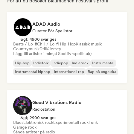
För att du besöker Blaumachen Festival's profil
ADAD Audio
Curator För Spellistor
&gt; 4900 svar ges
Beats / Lo-fi
Chill / Lo-fi Hip-Hop
Klassisk musik
Countrymusik
Drill/Jersey
Lägg till artister i min(a) Spotify-spellista(r)
Hip-hop
Indiefolk
Indiepop
Indierock
Instrumental
Instrumental hiphop
Internationell rap
Rap på engelska
Good Vibrations Radio
Radiostation
&gt; 2900 svar ges
Blues
Elektronisk rock
Experimentell rock
Funk
Garage rock
Sända artister på radio