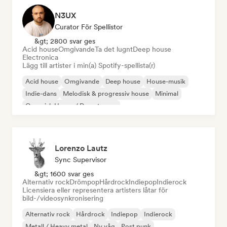
N3UX
Curator För Spellistor
&gt; 2800 svar ges
Acid house
Omgivande
Ta det lugnt
Deep house
Electronica
Lägg till artister i min(a) Spotify-spellista(r)
Acid house
Omgivande
Deep house
House-musik
Indie-dans
Melodisk & progressiv house
Minimal
Organisk House / Downtempo
Lorenzo Lautz
Sync Supervisor
&gt; 1600 svar ges
Alternativ rock
Drömpop
Hårdrock
Indiepop
Indierock
Licensiera eller representera artisters låtar för
bild-/videosynkronisering
Alternativ rock
Hårdrock
Indiepop
Indierock
Metall / Heavy metal
Ny våg
Post punk