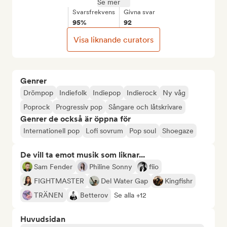
Se mer
Svarsfrekvens
Givna svar
95%
92
Visa liknande curators
Genrer
Drömpop
Indiefolk
Indiepop
Indierock
Ny våg
Poprock
Progressiv pop
Sångare och låtskrivare
Genrer de också är öppna för
Internationell pop
Lofi sovrum
Pop soul
Shoegaze
De vill ta emot musik som liknar...
Sam Fender
Philine Sonny
fiio
FIGHTMASTER
Del Water Gap
Kingfishr
TRÄNEN
Betterov
Se alla +12
Huvudsidan