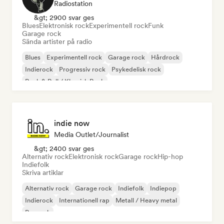
Radiostation
&gt; 2900 svar ges
Blues
Elektronisk rock
Experimentell rock
Funk
Garage rock
Sända artister på radio
Blues
Experimentell rock
Garage rock
Hårdrock
Indierock
Progressiv rock
Psykedelisk rock
Rock & Roll / Klassisk Rock
indie now
Media Outlet/Journalist
&gt; 2400 svar ges
Alternativ rock
Elektronisk rock
Garage rock
Hip-hop
Indiefolk
Skriva artiklar
Alternativ rock
Garage rock
Indiefolk
Indiepop
Indierock
Internationell rap
Metall / Heavy metal
Poprock