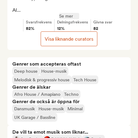
Al...
Se mer
Svarsfrekvens
Delningsfrekvens
Givna svar
82%
12%
82
Visa liknande curators
Genrer som accepteras oftast
Deep house
House-musik
Melodisk & progressiv house
Tech House
Genrer de älskar
Afro House / Amapiano
Techno
Genrer de också är öppna för
Dansmusik
House-musik
Minimal
UK Garage / Bassline
De vill ta emot musik som liknar...