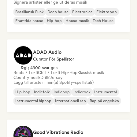
Signera artister eller ge ut deras musik
Brasiliansk Funk
Deep house
Electronica
Elektropop
Framtida house
Hip-hop
House-musik
Tech House
ADAD Audio
Curator För Spellistor
&gt; 4900 svar ges
Beats / Lo-fi
Chill / Lo-fi Hip-Hop
Klassisk musik
Countrymusik
Drill/Jersey
Lägg till artister i min(a) Spotify-spellista(r)
Hip-hop
Indiefolk
Indiepop
Indierock
Instrumental
Instrumental hiphop
Internationell rap
Rap på engelska
Good Vibrations Radio