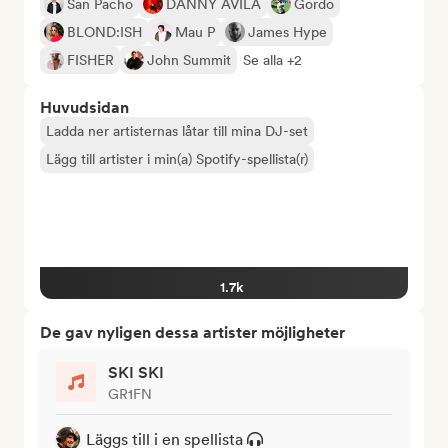
San Pacho
DANNY AVILA
Gordo
BLOND:ISH
Mau P
James Hype
FISHER
John Summit
Se alla +2
Huvudsidan
Ladda ner artisternas låtar till mina DJ-set
Lägg till artister i min(a) Spotify-spellista(r)
1.7k
De gav nyligen dessa artister möjligheter
SKI SKI
GR1FN
Läggs till i en spellista