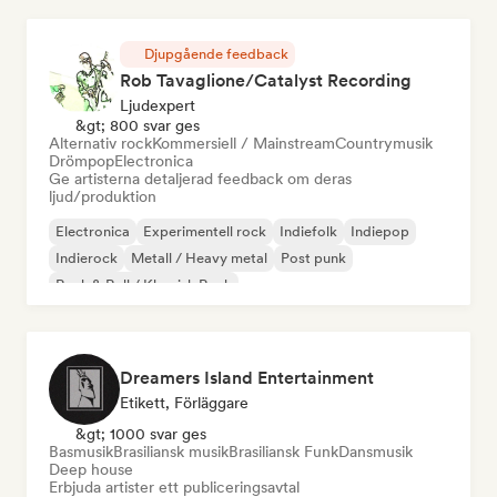
Djupgående feedback
Rob Tavaglione/Catalyst Recording
Ljudexpert
&gt; 800 svar ges
Alternativ rock
Kommersiell / Mainstream
Countrymusik
Drömpop
Electronica
Ge artisterna detaljerad feedback om deras
ljud/produktion
Electronica
Experimentell rock
Indiefolk
Indiepop
Indierock
Metall / Heavy metal
Post punk
Rock & Roll / Klassisk Rock
Dreamers Island Entertainment
Etikett, Förläggare
&gt; 1000 svar ges
Basmusik
Brasiliansk musik
Brasiliansk Funk
Dansmusik
Deep house
Erbjuda artister ett publiceringsavtal