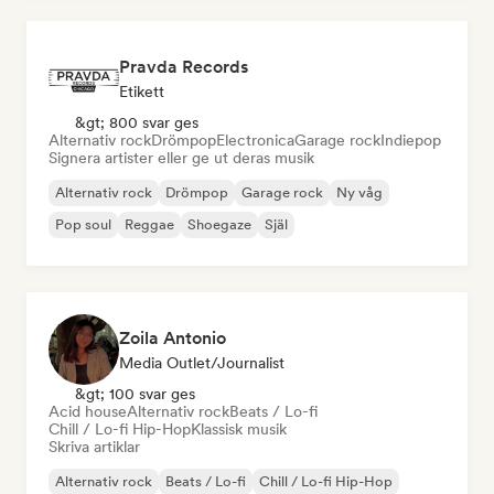
Pravda Records
Etikett
&gt; 800 svar ges
Alternativ rock
Drömpop
Electronica
Garage rock
Indiepop
Signera artister eller ge ut deras musik
Alternativ rock
Drömpop
Garage rock
Ny våg
Pop soul
Reggae
Shoegaze
Själ
Zoila Antonio
Media Outlet/Journalist
&gt; 100 svar ges
Acid house
Alternativ rock
Beats / Lo-fi
Chill / Lo-fi Hip-Hop
Klassisk musik
Skriva artiklar
Alternativ rock
Beats / Lo-fi
Chill / Lo-fi Hip-Hop