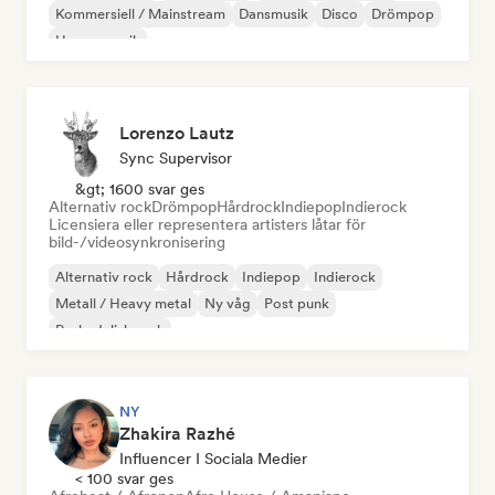
Kommersiell / Mainstream
Dansmusik
Disco
Drömpop
House-musik
Lorenzo Lautz
Sync Supervisor
&gt; 1600 svar ges
Alternativ rock
Drömpop
Hårdrock
Indiepop
Indierock
Licensiera eller representera artisters låtar för
bild-/videosynkronisering
Alternativ rock
Hårdrock
Indiepop
Indierock
Metall / Heavy metal
Ny våg
Post punk
Psykedelisk rock
NY
Zhakira Razhé
Influencer I Sociala Medier
< 100 svar ges