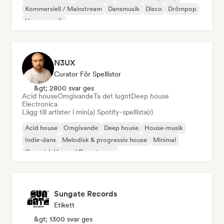
Kommersiell / Mainstream
Dansmusik
Disco
Drömpop
House-musik
N3UX
Curator För Spellistor
&gt; 2800 svar ges
Acid house
Omgivande
Ta det lugnt
Deep house
Electronica
Lägg till artister i min(a) Spotify-spellista(r)
Acid house
Omgivande
Deep house
House-musik
Indie-dans
Melodisk & progressiv house
Minimal
Organisk House / Downtempo
Sungate Records
Etikett
&gt; 1300 svar ges