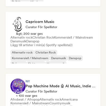
Drill/Jersey
Hip-hop
Capricorn Music
Curator För Spellistor
&gt; 200 svar ges
Alternativ rock
Christian Rock
Kommersiell / Mainstream
Dansmusik
Danspop
Lägg till artister i min(a) Spotify-spellista(r)
Alternativ rock
Christian Rock
Kommersiell / Mainstream
Dansmusik
Danspop
Drömpop
Elektropop
House-musik
NY
Pop Machine Mode 🤖 AI Music, Indie Pop & Dream Pop
Curator För Spellistor
< 100 svar ges
Afrobeat / Afropop
Alternativ rock
Americana
Kommersiell / Mainstream
Countrymusik