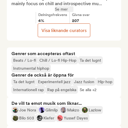
mainly focus on chill and introspective mu...
Se mer
Delningsfrekvens
Givna svar
4%
207
Visa liknande curators
Genrer som accepteras oftast
Beats / Lo-fi
Chill / Lo-fi Hip-Hop
Ta det lugnt
Instrumental hiphop
Genrer de också är öppna för
Ta det lugnt
Experimentell jazz
Jazz fusion
Hip-hop
Internationell rap
Rap på engelska
Se alla +2
De vill ta emot musik som liknar...
Joe Nora
Glimlip
Makzo
Lazlow
Bilo 503
Kiefer
Yussef Dayes