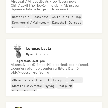
Afrobeat / Afropop
Beats / Lo-fi
Bossa nova
Chill / Lo-fi Hip-Hop
Kommersiell / Mainstream
Signera artister eller ge ut deras musik
Beats / Lo-fi
Bossa nova
Chill / Lo-fi Hip-Hop
Kommersiell / Mainstream
Dancehall
Danspop
Hip-hop
Pop soul
Lorenzo Lautz
Sync Supervisor
&gt; 1600 svar ges
Alternativ rock
Drömpop
Hårdrock
Indiepop
Indierock
Licensiera eller representera artisters låtar för
bild-/videosynkronisering
Alternativ rock
Hårdrock
Indiepop
Indierock
Metall / Heavy metal
Ny våg
Post punk
Psykedelisk rock