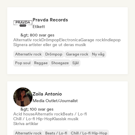
Pravda Records
Etikett
&gt; 800 svar ges
Alternativ rock
Drömpop
Electronica
Garage rock
Indiepop
Signera artister eller ge ut deras musik
Alternativ rock
Drömpop
Garage rock
Ny våg
Pop soul
Reggae
Shoegaze
Själ
Zoila Antonio
Media Outlet/Journalist
&gt; 100 svar ges
Acid house
Alternativ rock
Beats / Lo-fi
Chill / Lo-fi Hip-Hop
Klassisk musik
Skriva artiklar
Alternativ rock
Beats / Lo-fi
Chill / Lo-fi Hip-Hop