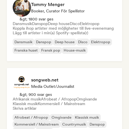
Tommy Menger
Booker, Curator För Spellistor
&gt; 1800 svar ges
Dansmusik
Danspop
Deep house
Disco
Elektropop
Koppla ihop artister med möjligheter till live-evenemang
Lägg till artister i min(a) Spotify-spellista(r)
Dansmusik
Danspop
Deep house
Disco
Elektropop
Franska huset
Fransk pop
House-musik
songweb.net
Media Outlet/Journalist
&gt; 900 svar ges
Afrikansk musik
Afrobeat / Afropop
Omgivande
Klassisk musik
Kommersiell / Mainstream
Skriva artiklar
Afrobeat / Afropop
Omgivande
Klassisk musik
Kommersiell / Mainstream
Countrymusik
Danspop