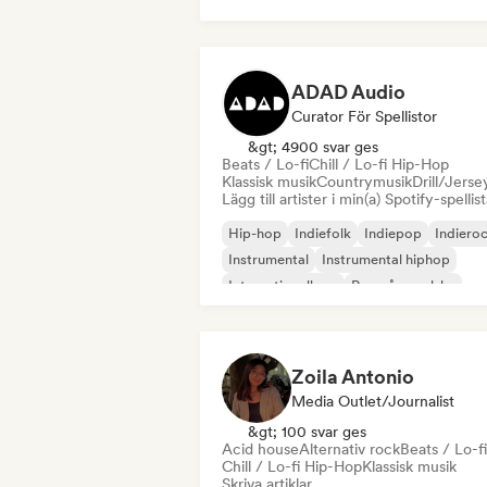
ADAD Audio
Curator För Spellistor
&gt; 4900 svar ges
Beats / Lo-fi
Chill / Lo-fi Hip-Hop
Klassisk musik
Countrymusik
Drill/Jerse
Lägg till artister i min(a) Spotify-spellist
Hip-hop
Indiefolk
Indiepop
Indiero
Instrumental
Instrumental hiphop
Internationell rap
Rap på engelska
Zoila Antonio
Media Outlet/Journalist
&gt; 100 svar ges
Acid house
Alternativ rock
Beats / Lo-fi
Chill / Lo-fi Hip-Hop
Klassisk musik
Skriva artiklar