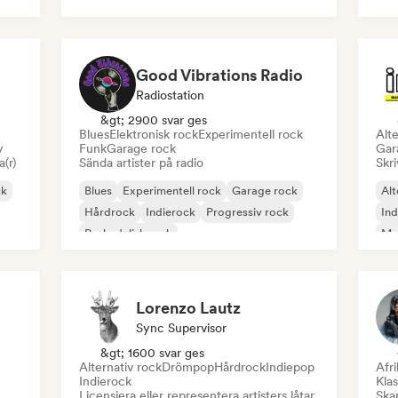
Post punk
Rock & Roll / Klassisk Rock
Good Vibrations Radio
Radiostation
&gt; 2900 svar ges
Blues
Elektronisk rock
Experimentell rock
Alte
y
Funk
Garage rock
Gar
a(r)
Sända artister på radio
Skri
ck
Blues
Experimentell rock
Garage rock
Alt
Hårdrock
Indierock
Progressiv rock
In
Psykedelisk rock
Met
Rock & Roll / Klassisk Rock
Lorenzo Lautz
Sync Supervisor
&gt; 1600 svar ges
Alternativ rock
Drömpop
Hårdrock
Indiepop
Afr
Indierock
Klas
Licensiera eller representera artisters låtar
Skap