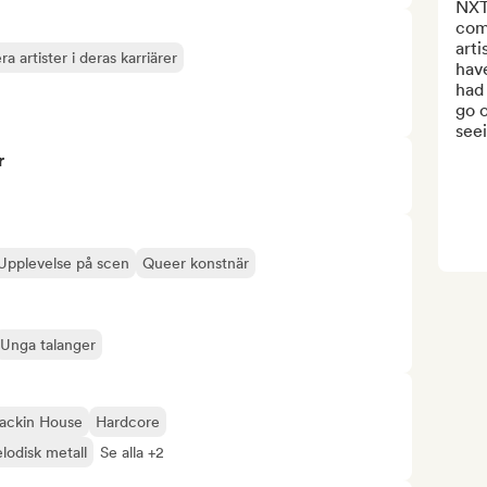
NXT
comp
arti
a artister i deras karriärer
have
had 
go o
seei
r
Upplevelse på scen
Queer konstnär
Unga talanger
ackin House
Hardcore
lodisk metall
Se alla +2