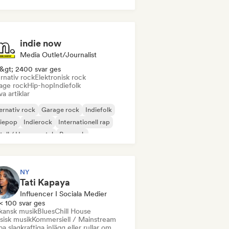
indie now
Media Outlet/Journalist
&gt; 2400 svar ges
rnativ rock
Elektronisk rock
age rock
Hip-hop
Indiefolk
va artiklar
ernativ rock
Garage rock
Indiefolk
diepop
Indierock
Internationell rap
all / Heavy metal
Poprock
NY
Tati Kapaya
Influencer I Sociala Medier
< 100 svar ges
ikansk musik
Blues
Chill House
sisk musik
Kommersiell / Mainstream
a slagkraftiga inlägg eller rullar om