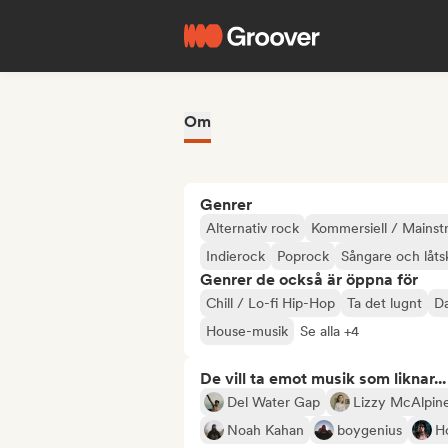
Om
Genrer
Alternativ rock
Kommersiell / Mains
Indierock
Poprock
Sångare och låts
Genrer de också är öppna för
Chill / Lo-fi Hip-Hop
Ta det lugnt
D
House-musik
Se alla +4
De vill ta emot musik som liknar...
Del Water Gap
Lizzy McAlpin
Noah Kahan
boygenius
H