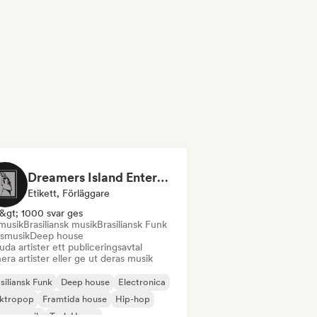
Dreamers Island Entertainment
Etikett, Förläggare
&gt; 1000 svar ges
musik
Brasiliansk musik
Brasiliansk Funk
smusik
Deep house
uda artister ett publiceringsavtal
era artister eller ge ut deras musik
siliansk Funk
Deep house
Electronica
ektropop
Framtida house
Hip-hop
use-musik
Tech House