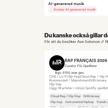
AI-genererad musik
Avvisar AI-genererad musik
Du kanske också gillar d
För att du besöker Ava Solomon // 
Curator För Spellistor
&gt; 5700 svar ges
Chill / Lo-fi Hip-Hop
Cloud Rap / Hip 
Kommersiell / Mainstream
Drill/Jersey
Hip-hop
Lägg till artister i min(a) Spotify-spellist
Cloud Rap / Hip Hop
Drill/Jersey
Hip-hop
Instrumental hiphop
Fransk 
Fälla
Urban pop
Chill / Lo-fi Hip-Hop