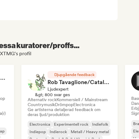
essa kuratorer/proffs...
NXTMG's profil
Djupgående feedback
RAP FRANÇAIS 2026 🔥🇫🇷 (Way Records)
Rob Tavaglione/Catalyst Recording
Ljudexpert
&gt; 800 svar ges
Hop
Bas
Alternativ rock
Kommersiell / Mainstream
Dan
Countrymusik
Drömpop
Electronica
Erbj
Ge artisterna detaljerad feedback om
a(r)
Sign
deras ljud/produktion
Bra
Electronica
Experimentell rock
Indiefolk
rap
El
Indiepop
Indierock
Metall / Heavy metal
Ho