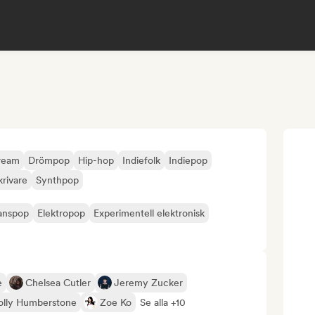
tream
Drömpop
Hip-hop
Indiefolk
Indiepop
krivare
Synthpop
anspop
Elektropop
Experimentell elektronisk
e
Chelsea Cutler
Jeremy Zucker
olly Humberstone
Zoe Ko
Se alla +10