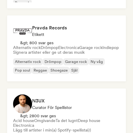
Poprock
Pravda Records
Etikett
&gt; 800 svar ges
Alternativ rock
Drömpop
Electronica
Garage rock
Indiepop
Signera artister eller ge ut deras musik
Alternativ rock
Drömpop
Garage rock
Ny våg
Pop soul
Reggae
Shoegaze
Själ
N3UX
Curator För Spellistor
&gt; 2800 svar ges
Acid house
Omgivande
Ta det lugnt
Deep house
Electronica
Lägg till artister i min(a) Spotify-spellista(r)