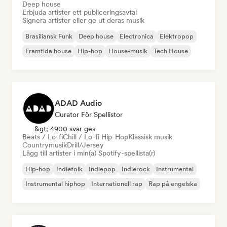
Deep house
Erbjuda artister ett publiceringsavtal
Signera artister eller ge ut deras musik
Brasiliansk Funk
Deep house
Electronica
Elektropop
Framtida house
Hip-hop
House-musik
Tech House
ADAD Audio
Curator För Spellistor
&gt; 4900 svar ges
Beats / Lo-fi
Chill / Lo-fi Hip-Hop
Klassisk musik
Countrymusik
Drill/Jersey
Lägg till artister i min(a) Spotify-spellista(r)
Hip-hop
Indiefolk
Indiepop
Indierock
Instrumental
Instrumental hiphop
Internationell rap
Rap på engelska