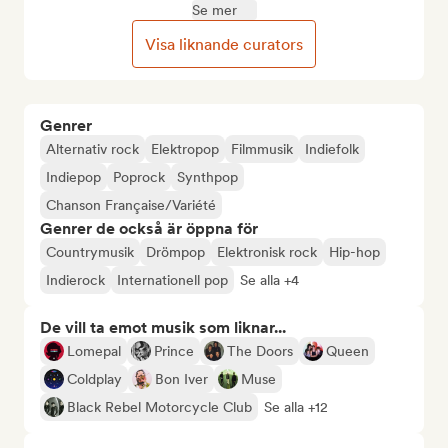
Se mer
Visa liknande curators
Genrer
Alternativ rock
Elektropop
Filmmusik
Indiefolk
Indiepop
Poprock
Synthpop
Chanson Française/Variété
Genrer de också är öppna för
Countrymusik
Drömpop
Elektronisk rock
Hip-hop
Indierock
Internationell pop
Se alla +4
De vill ta emot musik som liknar...
Lomepal
Prince
The Doors
Queen
Coldplay
Bon Iver
Muse
Black Rebel Motorcycle Club
Se alla +12