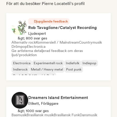
För att du besöker Pierre Locatelli's profil
Djupgående feedback
Rob Tavaglione/Catalyst Recording
Ljudexpert
&gt; 800 svar ges
Alternativ rock
Kommersiell / Mainstream
Countrymusik
Drömpop
Electronica
Ge artisterna detaljerad feedback om deras
ljud/produktion
Electronica
Experimentell rock
Indiefolk
Indiepop
Indierock
Metall / Heavy metal
Post punk
Rock & Roll / Klassisk Rock
Dreamers Island Entertainment
Etikett, Förläggare
&gt; 1000 svar ges
Basmusik
Brasiliansk musik
Brasiliansk Funk
Dansmusik