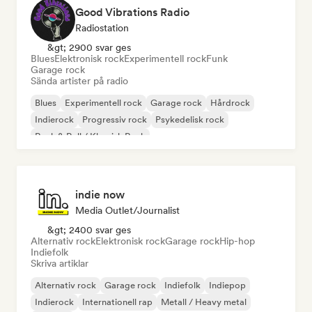
Good Vibrations Radio
Radiostation
&gt; 2900 svar ges
Blues
Elektronisk rock
Experimentell rock
Funk
Garage rock
Sända artister på radio
Blues
Experimentell rock
Garage rock
Hårdrock
Indierock
Progressiv rock
Psykedelisk rock
Rock & Roll / Klassisk Rock
indie now
Media Outlet/Journalist
&gt; 2400 svar ges
Alternativ rock
Elektronisk rock
Garage rock
Hip-hop
Indiefolk
Skriva artiklar
Alternativ rock
Garage rock
Indiefolk
Indiepop
Indierock
Internationell rap
Metall / Heavy metal