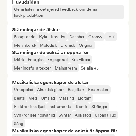
Huvudsidan
Ge artisterna detaljerad feedback om deras
ljud/produktion
Stämningar de älskar
Fängslande
Kyla
Kreativt
Dansbar
Groovy
Lo-fi
Melankolisk
Melodisk
Drömsk
Original
Stämningar de också är öppna för
Mörk
Energisk
Engagerad
Bra vibbar
Meningsfulla texter
Mainstream
Se alla +5
Musikaliska egenskaper de älskar
Urkopplad
Akustisk gitarr
Basgitarr
Beatmaker
Beats
Med
Omslag
Mässing
Elgitarr
Elektroniska ljud
Instrumental
Remix
Strängar
Synkroniseringsvänlig
Syntar
Alla stöd
Urbana ljud
Sång
Musikaliska egenskaper de också är öppna för