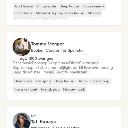
Acid house
Omgivande
Deep house
House-musik
Indie-dans
Melodisk & progressiv house
Minimal
Organisk House / Downtempo
Tommy Menger
Booker, Curator För Spellistor
&gt; 1800 svar ges
Dansmusik
Danspop
Deep house
Disco
Elektropop
Koppla ihop artister med möjligheter till live-evenemang
Lägg till artister i min(a) Spotify-spellista(r)
Dansmusik
Danspop
Deep house
Disco
Elektropop
Franska huset
Fransk pop
House-musik
NY
Tati Kapaya
Influencer I Sociala Medier