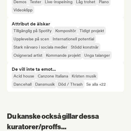
Demos
Tester
Live-inspelning
Låg trohet
Piano
Videoklipp
Attribut de älskar
Tillgänglig på Spotify
Kompositör
Tidigt projekt
Upplevelse på scen
Internationell potential
Stark närvaro i sociala medier
Stödd konstnär
Osignerad artist
Kommande projekt
Unga talanger
De vill inte ta emot...
Acid house
Canzone Italiana
Kristen musik
Dancehall
Dansmusik
Död / Thrash
Se alla +22
Du kanske också gillar dessa
kuratorer/proffs...