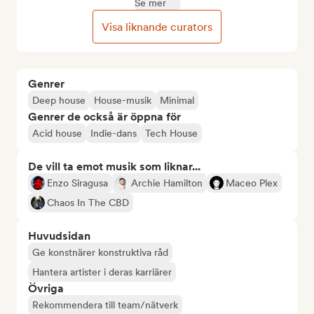
Se mer
Visa liknande curators
Genrer
Deep house
House-musik
Minimal
Genrer de också är öppna för
Acid house
Indie-dans
Tech House
De vill ta emot musik som liknar...
Enzo Siragusa
Archie Hamilton
Maceo Plex
Chaos In The CBD
Huvudsidan
Ge konstnärer konstruktiva råd
Hantera artister i deras karriärer
Övriga
Rekommendera till team/nätverk