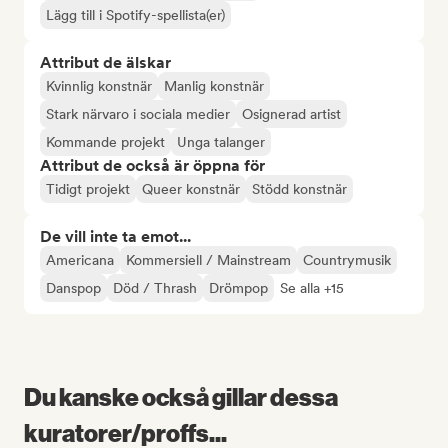
Lägg till i Spotify-spellista(er)
Attribut de älskar
Kvinnlig konstnär
Manlig konstnär
Stark närvaro i sociala medier
Osignerad artist
Kommande projekt
Unga talanger
Attribut de också är öppna för
Tidigt projekt
Queer konstnär
Stödd konstnär
De vill inte ta emot...
Americana
Kommersiell / Mainstream
Countrymusik
Danspop
Död / Thrash
Drömpop
Se alla +15
Du kanske också gillar dessa
kuratorer/proffs...