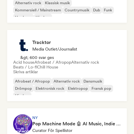
Alternativ rock
Klassisk musik
Kommersiell / Mainstream
Countrymusik
Dub
Funk
Hardcore
Hip-hop
Tracktor
Media Outlet/Journalist
&gt; 600 svar ges
Acid house
Afrobeat / Afropop
Alternativ rock
Beats / Lo-fi
Chill House
Skriva artiklar
Afrobeat / Afropop
Alternativ rock
Dansmusik
Drömpop
Elektronisk rock
Elektropop
Fransk pop
Hip-hop
NY
Pop Machine Mode 🤖 AI Music, Indie Pop & Dream Pop
Curator För Spellistor