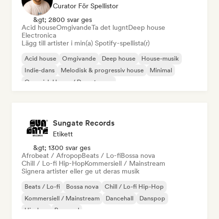
Curator För Spellistor
&gt; 2800 svar ges
Acid house
Omgivande
Ta det lugnt
Deep house
Electronica
Lägg till artister i min(a) Spotify-spellista(r)
Acid house
Omgivande
Deep house
House-musik
Indie-dans
Melodisk & progressiv house
Minimal
Organisk House / Downtempo
Sungate Records
Etikett
&gt; 1300 svar ges
Afrobeat / Afropop
Beats / Lo-fi
Bossa nova
Chill / Lo-fi Hip-Hop
Kommersiell / Mainstream
Signera artister eller ge ut deras musik
Beats / Lo-fi
Bossa nova
Chill / Lo-fi Hip-Hop
Kommersiell / Mainstream
Dancehall
Danspop
Hip-hop
Pop soul