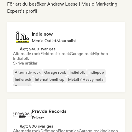
För att du besöker Andrew Leese | Music Marketing
Expert's profil
indie now
Media Outlet/Journalist
&gt; 2400 svar ges
Alternativ rock
Elektronisk rock
Garage rock
Hip-hop
Indiefolk
Skriva artiklar
Alternativ rock
Garage rock
Indiefolk
Indiepop
Indierock
Internationell rap
Metall / Heavy metal
Poprock
Pravda Records
Etikett
&gt; 800 svar ges
Alternativ rock
Drömpop
Electronica
Garage rock
Indiepop