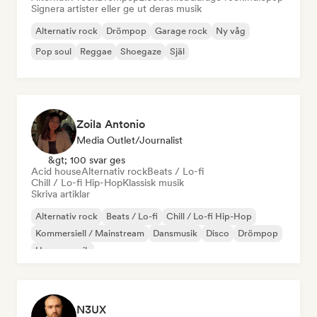
Signera artister eller ge ut deras musik
Alternativ rock
Drömpop
Garage rock
Ny våg
Pop soul
Reggae
Shoegaze
Själ
Zoila Antonio
Media Outlet/Journalist
&gt; 100 svar ges
Acid house
Alternativ rock
Beats / Lo-fi
Chill / Lo-fi Hip-Hop
Klassisk musik
Skriva artiklar
Alternativ rock
Beats / Lo-fi
Chill / Lo-fi Hip-Hop
Kommersiell / Mainstream
Dansmusik
Disco
Drömpop
House-musik
N3UX