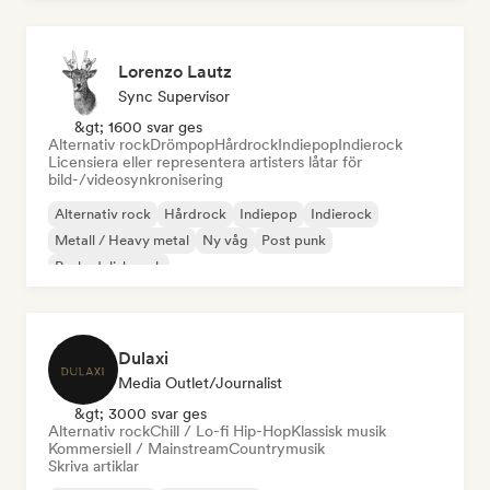
Lorenzo Lautz
Sync Supervisor
&gt; 1600 svar ges
Alternativ rock
Drömpop
Hårdrock
Indiepop
Indierock
Licensiera eller representera artisters låtar för
bild-/videosynkronisering
Alternativ rock
Hårdrock
Indiepop
Indierock
Metall / Heavy metal
Ny våg
Post punk
Psykedelisk rock
Dulaxi
Media Outlet/Journalist
&gt; 3000 svar ges
Alternativ rock
Chill / Lo-fi Hip-Hop
Klassisk musik
Kommersiell / Mainstream
Countrymusik
Skriva artiklar