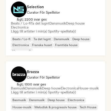
Selection
Curator För Spellistor
&gt; 2200 svar ges
Beats / Lo-fi
Ta det lugnt
Dansmusik
Deep house
Electronica
Lägg till artister i min(a) Spotify-spellista(r)
Beats / Lo-fi
Ta det lugnt
Dansmusik
Deep house
Electronica
Franska huset
Framtida house
House-musik
Brazza
Curator För Spellistor
&gt; 1300 svar ges
Basmusik
Dansmusik
Deep house
Electronica
House-musik
Lägg till artister i min(a) Spotify-spellista(r)
Basmusik
Dansmusik
Deep house
Electronica
House-musik
Melodisk & progressiv house
Tech House