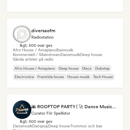
diversaofm
Radiostation
&gt; 500 svar ges
Afro House / Amapiano
Basmusik
Kommersiell / Mainstream
Dansmusik
Deep house
Sända artister på radio
Afro House / Amapiano
Deep house
Disco
Dubstep
Electronica
Framtida house
House-musik
Tech House
🌆 ROOFTOP PARTY | 🚀 Dance Music Mix 2026 by Prisma Records
Curator För Spellistor
&gt; 500 svar ges
Dansmusik
Danspop
Deep house
Trummor och bas