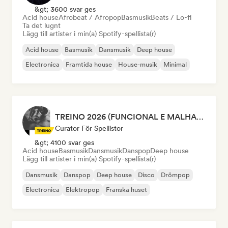
&gt; 3600 svar ges
Acid house
Afrobeat / Afropop
Basmusik
Beats / Lo-fi
Ta det lugnt
Lägg till artister i min(a) Spotify-spellista(r)
Acid house
Basmusik
Dansmusik
Deep house
Electronica
Framtida house
House-musik
Minimal
TREINO 2026 (FUNCIONAL E MALHAÇÃO)
Curator För Spellistor
&gt; 4100 svar ges
Acid house
Basmusik
Dansmusik
Danspop
Deep house
Lägg till artister i min(a) Spotify-spellista(r)
Dansmusik
Danspop
Deep house
Disco
Drömpop
Electronica
Elektropop
Franska huset