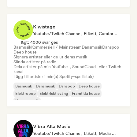
Kiwistage
Youtube/Twitch Channel, Etikett, Curator För Spellistor, Radiostation
&gt; 4000 svar ges
Basmusik
Kommersiell / Mainstream
Dansmusik
Danspop
Deep house
Signera artister eller ge ut deras musik
Sända artister på radio
Dela artister på min YouTube-, SoundCloud- eller Twitch-
kanal
Lägg till artister i min(a) Spotify-spellista(r)
Basmusik
Dansmusik
Danspop
Deep house
Elektropop
Elektriskt sväng
Framtida house
House-musik
Vibra Alta Music
Youtube/Twitch Channel, Etikett, Media Outlet/Journalist, Förläggare, Ljudexpert