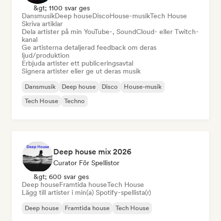
&gt; 1100 svar ges
Dansmusik
Deep house
Disco
House-musik
Tech House
Skriva artiklar
Dela artister på min YouTube-, SoundCloud- eller Twitch-
kanal
Ge artisterna detaljerad feedback om deras
ljud/produktion
Erbjuda artister ett publiceringsavtal
Signera artister eller ge ut deras musik
Dansmusik
Deep house
Disco
House-musik
Tech House
Techno
Deep house mix 2026
Curator För Spellistor
&gt; 600 svar ges
Deep house
Framtida house
Tech House
Lägg till artister i min(a) Spotify-spellista(r)
Deep house
Framtida house
Tech House