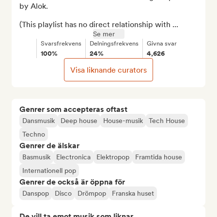
by Alok.

(This playlist has no direct relationship with ...
Se mer
Svarsfrekvens
Delningsfrekvens
Givna svar
100%
24%
4,626
Visa liknande curators
Genrer som accepteras oftast
Dansmusik
Deep house
House-musik
Tech House
Techno
Genrer de älskar
Basmusik
Electronica
Elektropop
Framtida house
Internationell pop
Genrer de också är öppna för
Danspop
Disco
Drömpop
Franska huset
De vill ta emot musik som liknar...