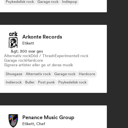
Psykedelisk rock
Garage rock
Indiepop
Arkonte Records
Etikett
&gt; 300 svar ges
Alternativ rock
Död / Thrash
Experimentell rock
Garage rock
Hardcore
Signera artister eller ge ut deras musik
Shoegaze
Alternativ rock
Garage rock
Hardcore
Indierock
Buller
Post punk
Psykedelisk rock
Penance Music Group
Etikett, Chef