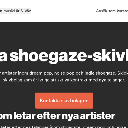
in musik
Lär & Väx
Ansök som kurato
a shoegaze-ski
 artister inom dream pop, noise pop och indie shoegaze. Skicka
skivbolag som är ivriga att skriva kontrakt med nya talanger.
Kontakta skivbolagen
 letar efter nya artister
h letar efter nya talanger inom shoegaze, dream pop och noise