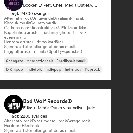
Booker, Etikett, Chef, Media Outlet/Journalist, Mentor, Curator För Spellistor
&gt; 24300 svar ges
Alternativ rock
Omgivande
Brasiliansk musik
Klassisk musik
Countrymusik
Ge konstnärer konstruktiva råd
Skriva artiklar
Koppla ihop artister med möjligheter till live-
evenemang
Hantera artister i deras karriärer
Signera artister eller ge ut deras musik
Lägg till artister i min(a) Spotify-spellista(r)
Shoegaze
Alternativ rock
Brasiliansk musik
Drömpop
Indiefolk
Indiepop
Indierock
Poprock
Bad Wolf Records®
Etikett, Media Outlet/Journalist, Ljudexpert
&gt; 2200 svar ges
Alternativ rock
Experimentell rock
Garage rock
Hardcore
Hårdrock
Signera artister eller ge ut deras musik