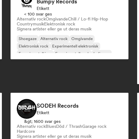
Bumpy Records
Etikett
< 100 svar ges
Alternativ rock
Omgivande
Chill / Lo-fi Hip-Hop
Countrymusik
Elektronisk rock
Signera artister eller ge ut deras musik
Shoegaze
Alternativ rock
Omgivande
Elektronisk rock
Experimentell elektronisk
Experimentell jazz
Experimentell rock
Indiepop
SODEH Records
Etikett
&gt; 1600 svar ges
Alternativ rock
Blues
Död / Thrash
Garage rock
Hardcore
Signera artister eller ge ut deras musik