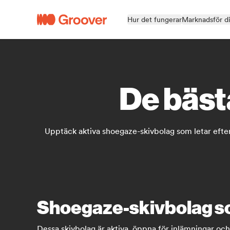
Hur det fungerar
Marknadsför d
De bäst
Upptäck aktiva shoegaze-skivbolag som letar efter
Shoegaze-skivbolag som
Dessa skivbolag är aktiva, öppna för inlämningar oc