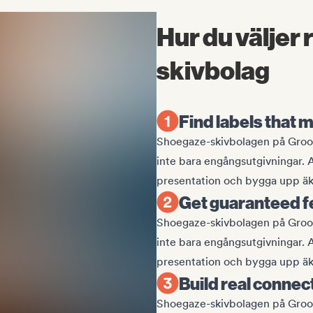
Hur du väljer
skivbolag
Find labels that 
Shoegaze-skivbolagen på Groover
inte bara engångsutgivningar. 
presentation och bygga upp äkt
Get guaranteed f
Shoegaze-skivbolagen på Groover
inte bara engångsutgivningar. 
presentation och bygga upp äkt
Build real connec
Shoegaze-skivbolagen på Groover