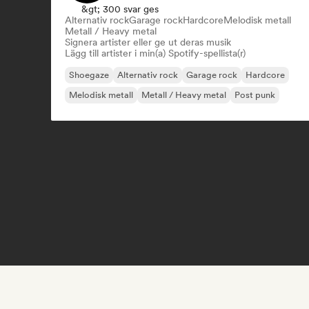
&gt; 300 svar ges
Alternativ rock
Garage rock
Hardcore
Melodisk metall
Metall / Heavy metal
Signera artister eller ge ut deras musik
Lägg till artister i min(a) Spotify-spellista(r)
Shoegaze
Alternativ rock
Garage rock
Hardcore
Melodisk metall
Metall / Heavy metal
Post punk