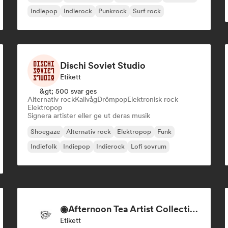
Indiepop
Indierock
Punkrock
Surf rock
Dischi Soviet Studio
Etikett
&gt; 500 svar ges
Alternativ rock
Kallvåg
Drömpop
Elektronisk rock
Elektropop
Signera artister eller ge ut deras musik
Shoegaze
Alternativ rock
Elektropop
Funk
Indiefolk
Indiepop
Indierock
Lofi sovrum
◉Afternoon Tea Artist Collective + Record Label◉
Etikett