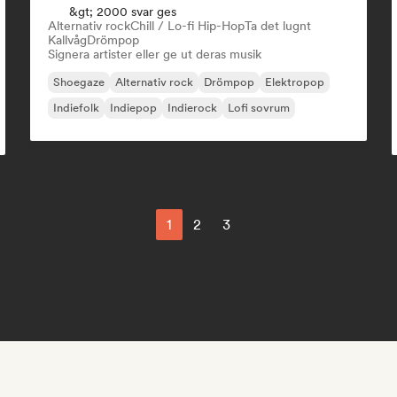
&gt; 2000 svar ges
Alternativ rock
Chill / Lo-fi Hip-Hop
Ta det lugnt
Kallvåg
Drömpop
Signera artister eller ge ut deras musik
Shoegaze
Alternativ rock
Drömpop
Elektropop
Indiefolk
Indiepop
Indierock
Lofi sovrum
1
2
3