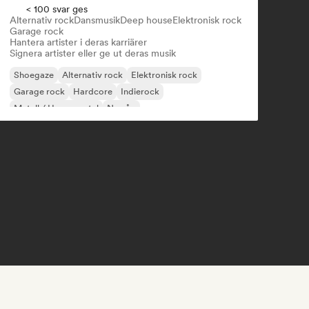
< 100 svar ges
Alternativ rock
Dansmusik
Deep house
Elektronisk rock
Garage rock
Hantera artister i deras karriärer
Signera artister eller ge ut deras musik
Shoegaze
Alternativ rock
Elektronisk rock
Garage rock
Hardcore
Indierock
Metall / Heavy metal
Ny våg