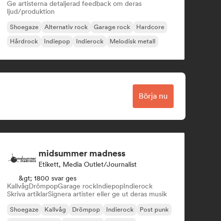
Ge artisterna detaljerad feedback om deras
ljud/produktion
Shoegaze
Alternativ rock
Garage rock
Hardcore
Hårdrock
Indiepop
Indierock
Melodisk metall
Börja nu
midsummer madness
Etikett, Media Outlet/Journalist
&gt; 1800 svar ges
Kallvåg
Drömpop
Garage rock
Indiepop
Indierock
Skriva artiklar
Signera artister eller ge ut deras musik
Shoegaze
Kallvåg
Drömpop
Indierock
Post punk