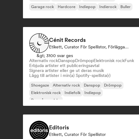
Garage rock
Hardcore
Indiepop
Indierock
Buller
Cénit Records
Etikett, Curator För Spellistor, Förläggare
&gt; 3100 svar ges
Alternativ rock
Danspop
Drömpop
Elektronisk rock
Funk
Erbjuda artister ett publiceringsavtal
Signera artister eller ge ut deras musik
Lägg till artister i min(a) Spotify-spellista(r)
Shoegaze
Alternativ rock
Danspop
Drömpop
Elektronisk rock
Indiefolk
Indiepop
Rap på engelska
Editoris
Etikett, Curator För Spellistor