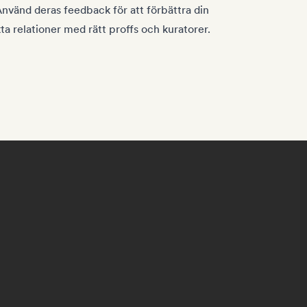
Använd deras feedback för att förbättra din
a relationer med rätt proffs och kuratorer.