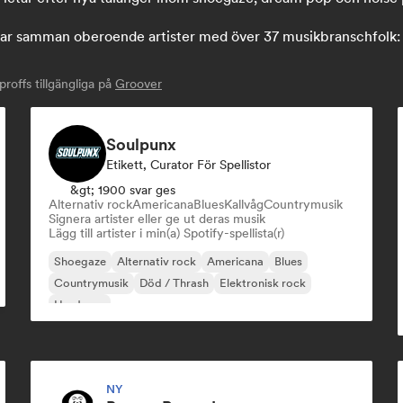
 samman oberoende artister med över 37 musikbranschfolk: sk
offs tillgängliga på
Groover
Soulpunx
Etikett, Curator För Spellistor
&gt; 1900 svar ges
Alternativ rock
Americana
Blues
Kallvåg
Countrymusik
Signera artister eller ge ut deras musik
Lägg till artister i min(a) Spotify-spellista(r)
Shoegaze
Alternativ rock
Americana
Blues
Countrymusik
Död / Thrash
Elektronisk rock
Hardcore
NY