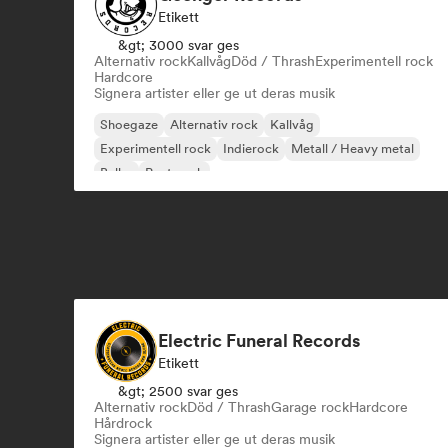
Etikett
&gt; 3000 svar ges
Alternativ rock
Kallvåg
Död / Thrash
Experimentell rock
Hardcore
Signera artister eller ge ut deras musik
Shoegaze
Alternativ rock
Kallvåg
Experimentell rock
Indierock
Metall / Heavy metal
Buller
Post punk
Electric Funeral Records
Etikett
&gt; 2500 svar ges
Alternativ rock
Död / Thrash
Garage rock
Hardcore
Hårdrock
Signera artister eller ge ut deras musik