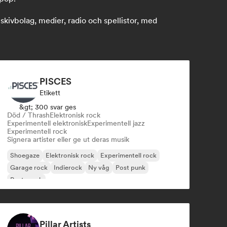
ivbolag, medier, radio och spellistor, med
PISCES
Etikett
&gt; 300 svar ges
Död / Thrash
Elektronisk rock
Experimentell elektronisk
Experimentell jazz
Experimentell rock
Signera artister eller ge ut deras musik
Shoegaze
Elektronisk rock
Experimentell rock
Garage rock
Indierock
Ny våg
Post punk
Posta rock
Pillar Artists