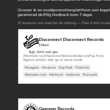
Groover är en musikpromotionsplattform som kopplar
garanterad skriftlig feedback inom 7 dagar.
37
kuratorer som matchar din sökning — Över 4 000 musikpr
Disconnect Disconnect Records
Etikett
&gt; 1000 svar ges
Alternativ rock
Hardcore
Hårdrock
Indierock
Pop Punk
Signera artister eller ge ut deras musik
Shoegaze
Hardcore
Pop Punk
Punkrock
Alternativ rock
Hårdrock
Indierock
Post punk
Geenger Records