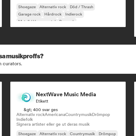
Shoegaze
Alternativ rock
Död / Thrash
Garage rock
Hårdrock
Indierock
Metall / Heavy metal
Poprock
ssa musikproffs?
h curators.
NextWave Music Media
Etikett
&gt; 400 svar ges
Alternativ rock
Americana
Countrymusik
Drömpop
Indiefolk
Signera artister eller ge ut deras musik
Shoegaze
Alternativ rock
Countrymusik
Drömpop