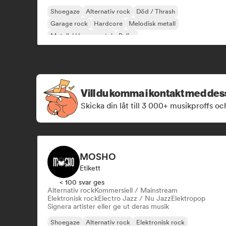
Shoegaze
Alternativ rock
Död / Thrash
Garage rock
Hardcore
Melodisk metall
Metall / Heavy metal
Buller
Vill du komma i kontakt med de
Skicka din låt till 3 000+ musikproffs oc
MOSHO
Etikett
< 100 svar ges
Alternativ rock
Kommersiell / Mainstream
Elektronisk rock
Electro Jazz / Nu Jazz
Elektropop
Signera artister eller ge ut deras musik
Shoegaze
Alternativ rock
Elektronisk rock