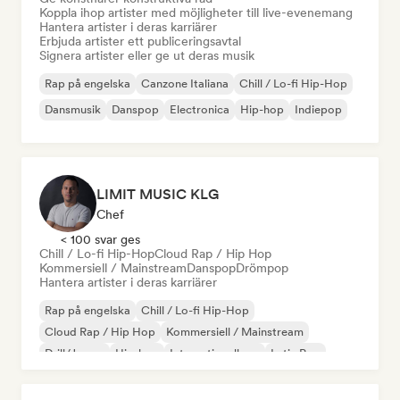
Koppla ihop artister med möjligheter till live-evenemang
Hantera artister i deras karriärer
Erbjuda artister ett publiceringsavtal
Signera artister eller ge ut deras musik
Rap på engelska
Canzone Italiana
Chill / Lo-fi Hip-Hop
Dansmusik
Danspop
Electronica
Hip-hop
Indiepop
LIMIT MUSIC KLG
Chef
< 100 svar ges
Chill / Lo-fi Hip-Hop
Cloud Rap / Hip Hop
Kommersiell / Mainstream
Danspop
Drömpop
Hantera artister i deras karriärer
Rap på engelska
Chill / Lo-fi Hip-Hop
Cloud Rap / Hip Hop
Kommersiell / Mainstream
Drill/Jersey
Hip-hop
Internationell rap
Latin Pop