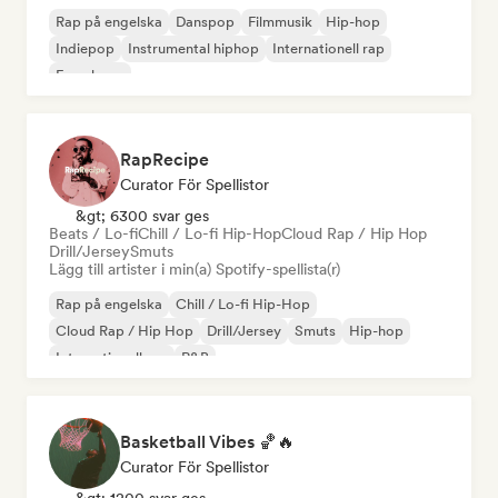
Rap på engelska
Danspop
Filmmusik
Hip-hop
Indiepop
Instrumental hiphop
Internationell rap
Fransk rap
RapRecipe
Curator För Spellistor
&gt; 6300 svar ges
Beats / Lo-fi
Chill / Lo-fi Hip-Hop
Cloud Rap / Hip Hop
Drill/Jersey
Smuts
Lägg till artister i min(a) Spotify-spellista(r)
Rap på engelska
Chill / Lo-fi Hip-Hop
Cloud Rap / Hip Hop
Drill/Jersey
Smuts
Hip-hop
Internationell rap
R&B
Basketball Vibes 🏀🔥
Curator För Spellistor