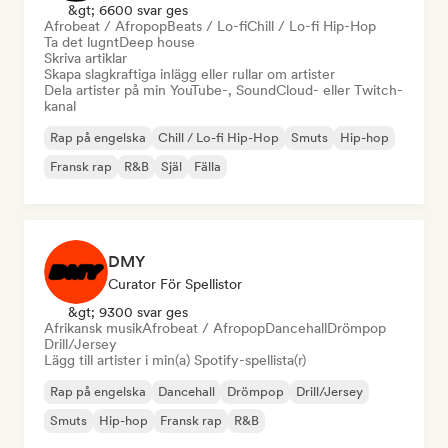
&gt; 6600 svar ges
Afrobeat / Afropop
Beats / Lo-fi
Chill / Lo-fi Hip-Hop
Ta det lugnt
Deep house
Skriva artiklar
Skapa slagkraftiga inlägg eller rullar om artister
Dela artister på min YouTube-, SoundCloud- eller Twitch-
kanal
Rap på engelska
Chill / Lo-fi Hip-Hop
Smuts
Hip-hop
Fransk rap
R&B
Själ
Fälla
DMY
Curator För Spellistor
&gt; 9300 svar ges
Afrikansk musik
Afrobeat / Afropop
Dancehall
Drömpop
Drill/Jersey
Lägg till artister i min(a) Spotify-spellista(r)
Rap på engelska
Dancehall
Drömpop
Drill/Jersey
Smuts
Hip-hop
Fransk rap
R&B