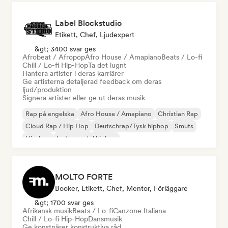
Label Blockstudio
Etikett, Chef, Ljudexpert
&gt; 3400 svar ges
Afrobeat / Afropop
Afro House / Amapiano
Beats / Lo-fi
Chill / Lo-fi Hip-Hop
Ta det lugnt
Hantera artister i deras karriärer
Ge artisterna detaljerad feedback om deras
ljud/produktion
Signera artister eller ge ut deras musik
Rap på engelska
Afro House / Amapiano
Christian Rap
Cloud Rap / Hip Hop
Deutschrap/Tysk hiphop
Smuts
Hip-hop
Instrumental hiphop
MOLTO FORTE
Booker, Etikett, Chef, Mentor, Förläggare
&gt; 1700 svar ges
Afrikansk musik
Beats / Lo-fi
Canzone Italiana
Chill / Lo-fi Hip-Hop
Dansmusik
Ge konstnärer konstruktiva råd