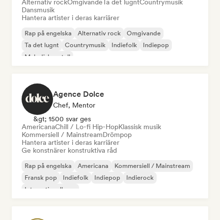
Alternativ rock
Omgivande
Ta det lugnt
Countrymusik
Dansmusik
Hantera artister i deras karriärer
Rap på engelska
Alternativ rock
Omgivande
Ta det lugnt
Countrymusik
Indiefolk
Indiepop
Melodisk metall
Agence Dolce
Chef, Mentor
&gt; 1500 svar ges
Americana
Chill / Lo-fi Hip-Hop
Klassisk musik
Kommersiell / Mainstream
Drömpop
Hantera artister i deras karriärer
Ge konstnärer konstruktiva råd
Rap på engelska
Americana
Kommersiell / Mainstream
Fransk pop
Indiefolk
Indiepop
Indierock
Internationell pop