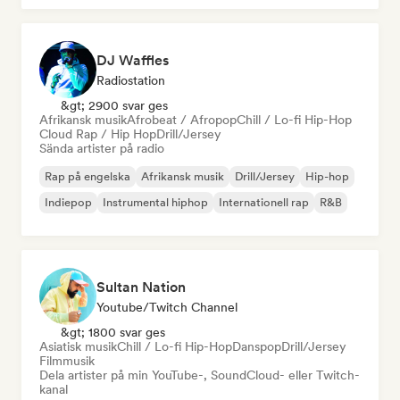
DJ Waffles
Radiostation
&gt; 2900 svar ges
Afrikansk musik
Afrobeat / Afropop
Chill / Lo-fi Hip-Hop
Cloud Rap / Hip Hop
Drill/Jersey
Sända artister på radio
Rap på engelska
Afrikansk musik
Drill/Jersey
Hip-hop
Indiepop
Instrumental hiphop
Internationell rap
R&B
Sultan Nation
Youtube/Twitch Channel
&gt; 1800 svar ges
Asiatisk musik
Chill / Lo-fi Hip-Hop
Danspop
Drill/Jersey
Filmmusik
Dela artister på min YouTube-, SoundCloud- eller Twitch-
kanal