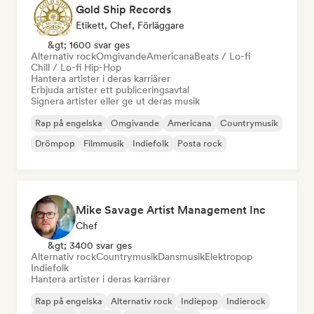
Gold Ship Records
Etikett, Chef, Förläggare
&gt; 1600 svar ges
Alternativ rock
Omgivande
Americana
Beats / Lo-fi
Chill / Lo-fi Hip-Hop
Hantera artister i deras karriärer
Erbjuda artister ett publiceringsavtal
Signera artister eller ge ut deras musik
Rap på engelska
Omgivande
Americana
Countrymusik
Drömpop
Filmmusik
Indiefolk
Posta rock
Mike Savage Artist Management Inc
Chef
&gt; 3400 svar ges
Alternativ rock
Countrymusik
Dansmusik
Elektropop
Indiefolk
Hantera artister i deras karriärer
Rap på engelska
Alternativ rock
Indiepop
Indierock