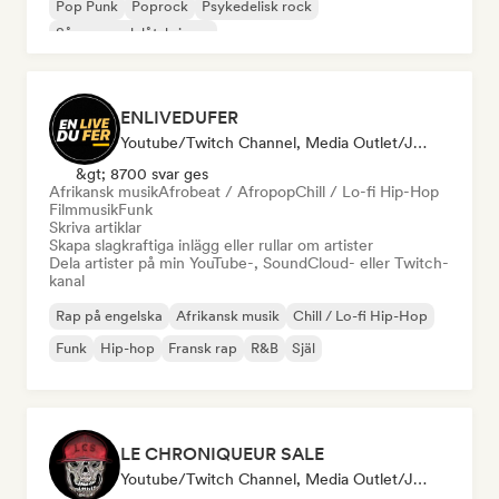
Pop Punk
Poprock
Psykedelisk rock
Sångare och låtskrivare
ENLIVEDUFER
Youtube/Twitch Channel, Media Outlet/Journalist, Influencer I Sociala Medier
&gt; 8700 svar ges
Afrikansk musik
Afrobeat / Afropop
Chill / Lo-fi Hip-Hop
Filmmusik
Funk
Skriva artiklar
Skapa slagkraftiga inlägg eller rullar om artister
Dela artister på min YouTube-, SoundCloud- eller Twitch-
kanal
Rap på engelska
Afrikansk musik
Chill / Lo-fi Hip-Hop
Funk
Hip-hop
Fransk rap
R&B
Själ
LE CHRONIQUEUR SALE
Youtube/Twitch Channel, Media Outlet/Journalist, Influencer I Sociala Medier