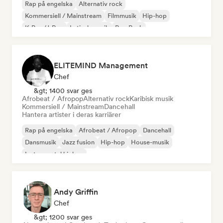
Rap på engelska
Alternativ rock
Kommersiell / Mainstream
Filmmusik
Hip-hop
K-Pop/J-Pop
Latinsk musik
Pop Punk
ELITEMIND Management
Chef
&gt; 1400 svar ges
Afrobeat / Afropop
Alternativ rock
Karibisk musik
Kommersiell / Mainstream
Dancehall
Hantera artister i deras karriärer
Rap på engelska
Afrobeat / Afropop
Dancehall
Dansmusik
Jazz fusion
Hip-hop
House-musik
Instrumental hiphop
Andy Griffin
Chef
&gt; 1200 svar ges