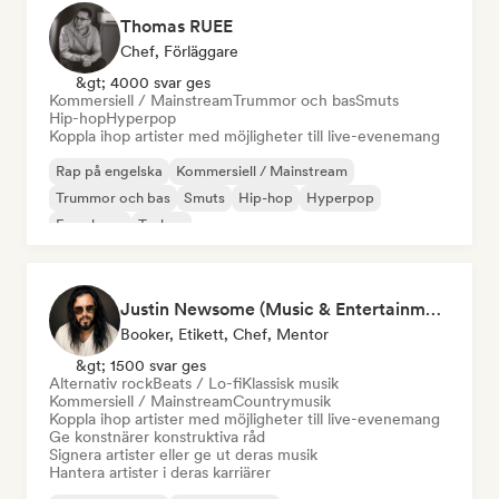
Thomas RUEE
Chef, Förläggare
&gt; 4000 svar ges
Kommersiell / Mainstream
Trummor och bas
Smuts
Hip-hop
Hyperpop
Koppla ihop artister med möjligheter till live-evenemang
Rap på engelska
Kommersiell / Mainstream
Trummor och bas
Smuts
Hip-hop
Hyperpop
Fransk rap
Techno
Justin Newsome (Music & Entertainment Executive | A&R, Artist Development & Partnerships | Applied AI & Systems Strategy)
Booker, Etikett, Chef, Mentor
&gt; 1500 svar ges
Alternativ rock
Beats / Lo-fi
Klassisk musik
Kommersiell / Mainstream
Countrymusik
Koppla ihop artister med möjligheter till live-evenemang
Ge konstnärer konstruktiva råd
Signera artister eller ge ut deras musik
Hantera artister i deras karriärer