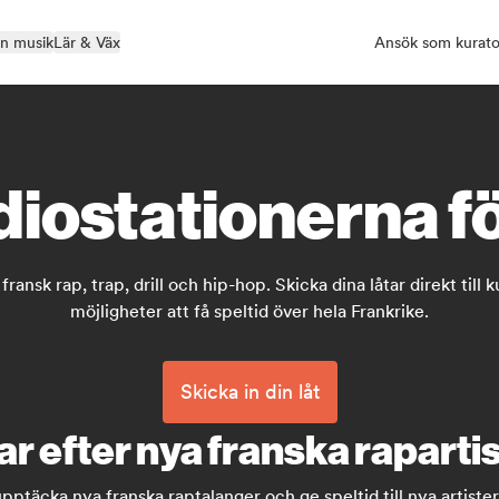
in musik
Lär & Väx
Ansök som kurato
diostationerna fö
ransk rap, trap, drill och hip-hop. Skicka dina låtar direkt til
möjligheter att få speltid över hela Frankrike.
Skicka in din låt
r efter nya franska raparti
ptäcka nya franska raptalanger och ge speltid till nya artister