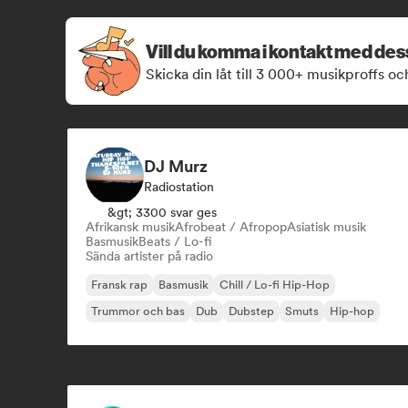
Vill du komma i kontakt med de
Skicka din låt till 3 000+ musikproffs oc
DJ Murz
Radiostation
&gt; 3300 svar ges
Afrikansk musik
Afrobeat / Afropop
Asiatisk musik
Basmusik
Beats / Lo-fi
Sända artister på radio
Fransk rap
Basmusik
Chill / Lo-fi Hip-Hop
Trummor och bas
Dub
Dubstep
Smuts
Hip-hop