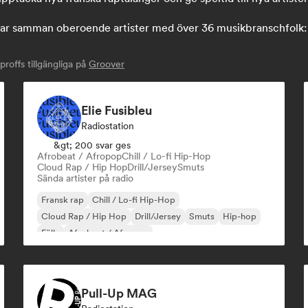
 samman oberoende artister med över 36 musikbranschfolk: sk
offs tillgängliga på
Groover
Elie Fusibleu
Radiostation
&gt; 200 svar ges
Afrobeat / Afropop
Chill / Lo-fi Hip-Hop
Cloud Rap / Hip Hop
Drill/Jersey
Smuts
Sända artister på radio
Fransk rap
Chill / Lo-fi Hip-Hop
Cloud Rap / Hip Hop
Drill/Jersey
Smuts
Hip-hop
Fälla
Afrobeat / Afropop
Pull-Up MAG