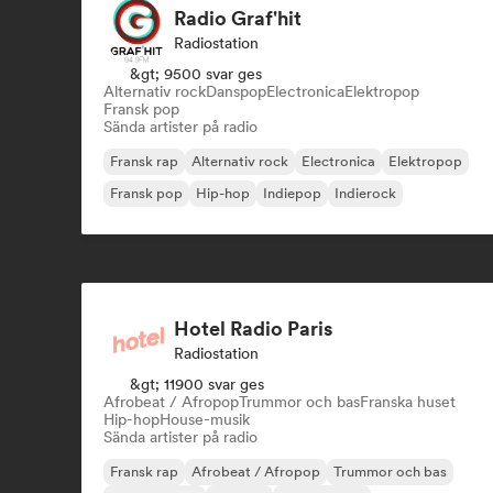
Radio Graf'hit
Radiostation
&gt; 9500 svar ges
Alternativ rock
Danspop
Electronica
Elektropop
Fransk pop
Sända artister på radio
Fransk rap
Alternativ rock
Electronica
Elektropop
Fransk pop
Hip-hop
Indiepop
Indierock
Hotel Radio Paris
Radiostation
&gt; 11900 svar ges
Afrobeat / Afropop
Trummor och bas
Franska huset
Hip-hop
House-musik
Sända artister på radio
Fransk rap
Afrobeat / Afropop
Trummor och bas