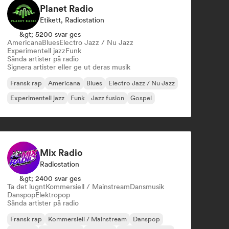
Planet Radio
Etikett, Radiostation
&gt; 5200 svar ges
Americana
Blues
Electro Jazz / Nu Jazz
Experimentell jazz
Funk
Sända artister på radio
Signera artister eller ge ut deras musik
Fransk rap
Americana
Blues
Electro Jazz / Nu Jazz
Experimentell jazz
Funk
Jazz fusion
Gospel
Mix Radio
Radiostation
&gt; 2400 svar ges
Ta det lugnt
Kommersiell / Mainstream
Dansmusik
Danspop
Elektropop
Sända artister på radio
Fransk rap
Kommersiell / Mainstream
Danspop