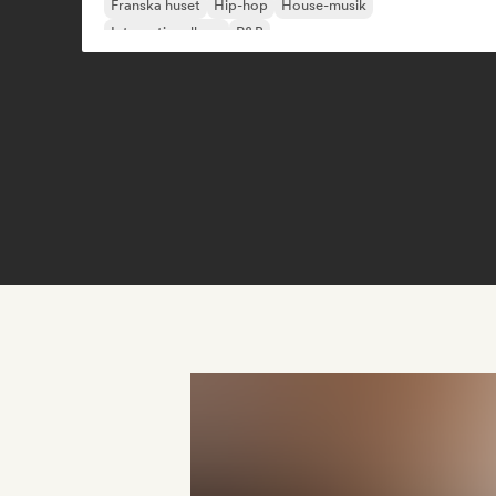
Franska huset
Hip-hop
House-musik
Internationell rap
R&B