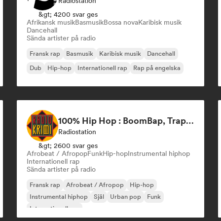
Radiostation
&gt; 4200 svar ges
Afrikansk musik
Basmusik
Bossa nova
Karibisk musik
Dancehall
Sända artister på radio
Fransk rap
Basmusik
Karibisk musik
Dancehall
Dub
Hip-hop
Internationell rap
Rap på engelska
100% Hip Hop : BoomBap, Trap, Afrobeats !
Radiostation
&gt; 2600 svar ges
Afrobeat / Afropop
Funk
Hip-hop
Instrumental hiphop
Internationell rap
Sända artister på radio
Fransk rap
Afrobeat / Afropop
Hip-hop
Instrumental hiphop
Själ
Urban pop
Funk
Internationell rap