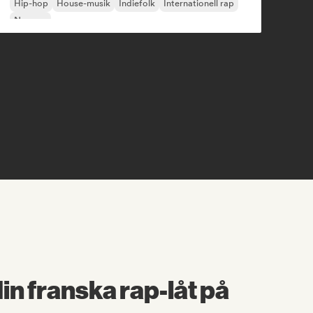
Hip-hop
House-musik
Indiefolk
Internationell rap
Ny scen
din franska rap-låt på