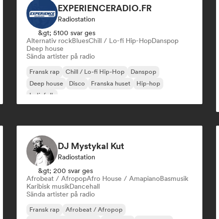
EXPERIENCERADIO.FR
Radiostation
&gt; 5100 svar ges
Alternativ rock
Blues
Chill / Lo-fi Hip-Hop
Danspop
Deep house
Sända artister på radio
Fransk rap
Chill / Lo-fi Hip-Hop
Danspop
Deep house
Disco
Franska huset
Hip-hop
Indiefolk
DJ Mystykal Kut
Radiostation
&gt; 200 svar ges
Afrobeat / Afropop
Afro House / Amapiano
Basmusik
Karibisk musik
Dancehall
Sända artister på radio
Fransk rap
Afrobeat / Afropop