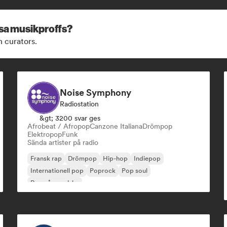
ssa musikproffs?
h curators.
Noise Symphony
Radiostation
&gt; 3200 svar ges
Afrobeat / Afropop
Canzone Italiana
Drömpop
Elektropop
Funk
Sända artister på radio
Fransk rap
Drömpop
Hip-hop
Indiepop
Internationell pop
Poprock
Pop soul
Rap på engelska