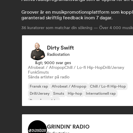
Groover är en musikpromotionsplattform som kopplar
garanterad skriftlig feedback inom 7 dagar.
36
kuratorer som matchar din sökning — Över 4 000 musikpr
Dirty Swift
Radiostation
&gt; 9000 svar ges
Afrobeat / Afropop
Chill / Lo-fi Hip-Hop
Drill/Jersey
Funk
Smuts
Sända artister på radio
Fransk rap
Afrobeat / Afropop
Chill / Lo-fi Hip-Hop
Drill/Jersey
Smuts
Hip-hop
Internationell rap
Rap på engelska
GRINDIN' RADIO