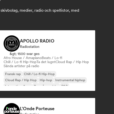
ivbolag, medier, radio och spellistor, med
APOLLO RADIO
Radiostation
&gt; 1500 svar ges
Afro House / Amapiano
Beats / Lo-fi
Chill / Lo-fi Hip-Hop
Ta det lugnt
Cloud Rap / Hip Hop
Sända artister på radio
Fransk rap
Chill / Lo-fi Hip-Hop
Cloud Rap / Hip Hop
Hip-hop
Instrumental hiphop
Internationell rap
Rap på engelska
R&B
L'Onde Porteuse