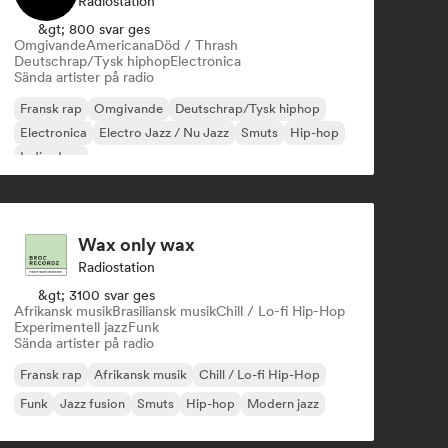
Radiostation
&gt; 800 svar ges
Omgivande
Americana
Död / Thrash
Deutschrap/Tysk hiphop
Electronica
Sända artister på radio
Fransk rap
Omgivande
Deutschrap/Tysk hiphop
Electronica
Electro Jazz / Nu Jazz
Smuts
Hip-hop
Indie-dans
Wax only wax
Radiostation
&gt; 3100 svar ges
Afrikansk musik
Brasiliansk musik
Chill / Lo-fi Hip-Hop
Experimentell jazz
Funk
Sända artister på radio
Fransk rap
Afrikansk musik
Chill / Lo-fi Hip-Hop
Funk
Jazz fusion
Smuts
Hip-hop
Modern jazz