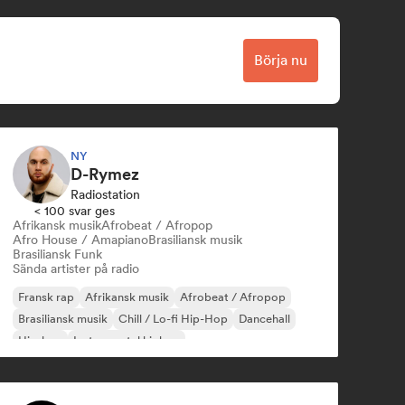
Börja nu
NY
D-Rymez
Radiostation
< 100 svar ges
Afrikansk musik
Afrobeat / Afropop
Afro House / Amapiano
Brasiliansk musik
Brasiliansk Funk
Sända artister på radio
Fransk rap
Afrikansk musik
Afrobeat / Afropop
Brasiliansk musik
Chill / Lo-fi Hip-Hop
Dancehall
Hip-hop
Instrumental hiphop