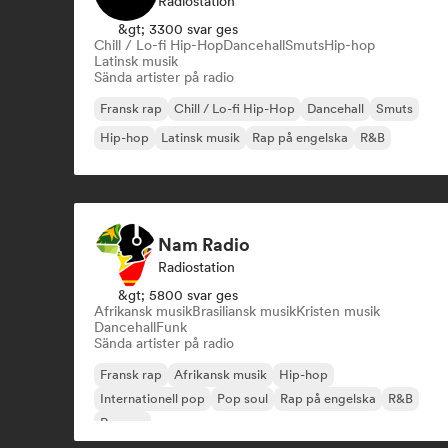
Radiostation
&gt; 3300 svar ges
Chill / Lo-fi Hip-Hop
Dancehall
Smuts
Hip-hop
Latinsk musik
Sända artister på radio
Fransk rap
Chill / Lo-fi Hip-Hop
Dancehall
Smuts
Hip-hop
Latinsk musik
Rap på engelska
R&B
Nam Radio
Radiostation
&gt; 5800 svar ges
Afrikansk musik
Brasiliansk musik
Kristen musik
Dancehall
Funk
Sända artister på radio
Fransk rap
Afrikansk musik
Hip-hop
Internationell pop
Pop soul
Rap på engelska
R&B
Reggae