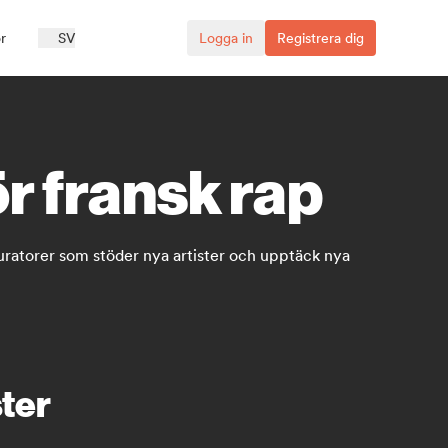
r
SV
Logga in
Registrera dig
r fransk rap
l kuratorer som stöder nya artister och upptäck nya
ster
.