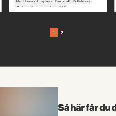
Afro House / Amapiano
Dancehall
Drill/Jersey
Hip-hop
Rap på engelska
R&B
1
2
Så här får du 