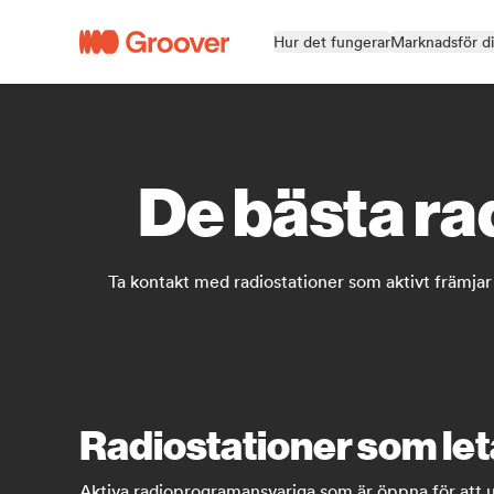
Hur det fungerar
Marknadsför d
De bästa ra
Ta kontakt med radiostationer som aktivt främjar f
Radiostationer som leta
Aktiva radioprogramansvariga som är öppna för att up