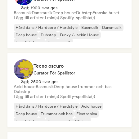
&gt; 1900 svar ges
Basmusik
Dansmusik
Deep house
Dubstep
Franska huset
Lägg till artister i min(a) Spotify-spellista(r)
Hård dans / Hardcore / Hardstyle
Basmusik
Dansmusik
Deep house
Dubstep
Funky / Jackin House
Framtida house
House-musik
Tecno oscuro
Curator För Spellistor
&gt; 2500 svar ges
Acid house
Basmusik
Deep house
Trummor och bas
Dubstep
Lägg till artister i min(a) Spotify-spellista(r)
Hård dans / Hardcore / Hardstyle
Acid house
Deep house
Trummor och bas
Electronica
Framtida house
House-musik
Minimal