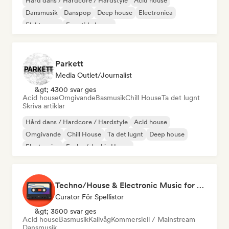
Hård dans / Hardcore / Hardstyle
Acid house
Dansmusik
Danspop
Deep house
Electronica
Elektropop
Framtida house
Parkett
Media Outlet/Journalist
&gt; 4300 svar ges
Acid house
Omgivande
Basmusik
Chill House
Ta det lugnt
Skriva artiklar
Hård dans / Hardcore / Hardstyle
Acid house
Omgivande
Chill House
Ta det lugnt
Deep house
Electronica
Funky / Jackin House
Techno/House & Electronic Music for Svea Playlists
Curator För Spellistor
&gt; 3500 svar ges
Acid house
Basmusik
Kallvåg
Kommersiell / Mainstream
Dansmusik