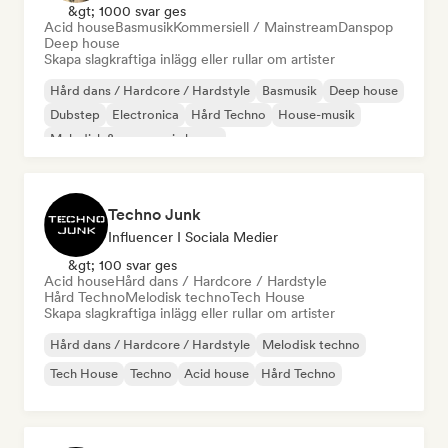
&gt; 1000 svar ges
Acid house
Basmusik
Kommersiell / Mainstream
Danspop
Deep house
Skapa slagkraftiga inlägg eller rullar om artister
Hård dans / Hardcore / Hardstyle
Basmusik
Deep house
Dubstep
Electronica
Hård Techno
House-musik
Melodisk & progressiv house
Techno Junk
Influencer I Sociala Medier
&gt; 100 svar ges
Acid house
Hård dans / Hardcore / Hardstyle
Hård Techno
Melodisk techno
Tech House
Skapa slagkraftiga inlägg eller rullar om artister
Hård dans / Hardcore / Hardstyle
Melodisk techno
Tech House
Techno
Acid house
Hård Techno