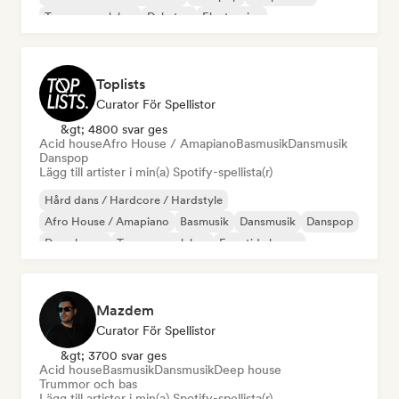
Trummor och bas
Dubstep
Electronica
Toplists
Curator För Spellistor
&gt; 4800 svar ges
Acid house
Afro House / Amapiano
Basmusik
Dansmusik
Danspop
Lägg till artister i min(a) Spotify-spellista(r)
Hård dans / Hardcore / Hardstyle
Afro House / Amapiano
Basmusik
Dansmusik
Danspop
Deep house
Trummor och bas
Framtida house
Mazdem
Curator För Spellistor
&gt; 3700 svar ges
Acid house
Basmusik
Dansmusik
Deep house
Trummor och bas
Lägg till artister i min(a) Spotify-spellista(r)