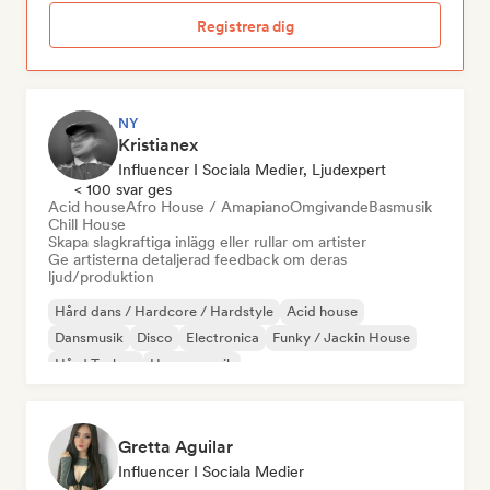
Registrera dig
NY
Kristianex
Influencer I Sociala Medier, Ljudexpert
< 100 svar ges
Acid house
Afro House / Amapiano
Omgivande
Basmusik
Chill House
Skapa slagkraftiga inlägg eller rullar om artister
Ge artisterna detaljerad feedback om deras
ljud/produktion
Hård dans / Hardcore / Hardstyle
Acid house
Dansmusik
Disco
Electronica
Funky / Jackin House
Hård Techno
House-musik
Gretta Aguilar
Influencer I Sociala Medier