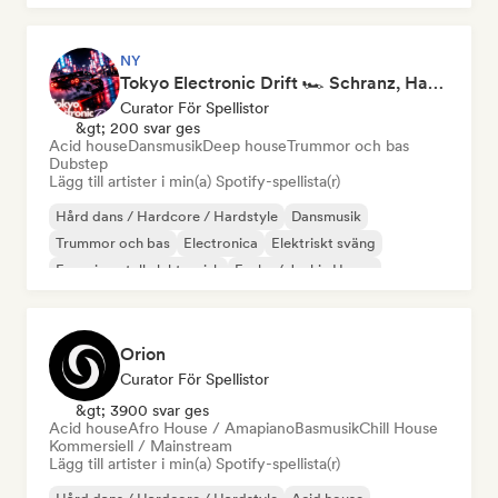
NY
Tokyo Electronic Drift 🏎️ Schranz, Hard Techno & Anime EDM
Curator För Spellistor
&gt; 200 svar ges
Acid house
Dansmusik
Deep house
Trummor och bas
Dubstep
Lägg till artister i min(a) Spotify-spellista(r)
Hård dans / Hardcore / Hardstyle
Dansmusik
Trummor och bas
Electronica
Elektriskt sväng
Experimentell elektronisk
Funky / Jackin House
Framtida house
Orion
Curator För Spellistor
&gt; 3900 svar ges
Acid house
Afro House / Amapiano
Basmusik
Chill House
Kommersiell / Mainstream
Lägg till artister i min(a) Spotify-spellista(r)