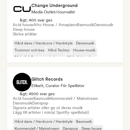
Change Underground
Media Outlet/Journalist
&gt; 400 svar ges
Acid house
Afro House / Amapiano
Basmusik
Dansmusik
Deep house
Skriva artiklar
Hård dans / Hardcore / Hardstyle
Dansmusik
Trummor och bas
Hård Techno
House-musik
Melodisk & progressiv house
Melodisk techno
Psy-Trance
Glitch Records
Etikett, Curator För Spellistor
&gt; 4500 svar ges
Acid house
Basmusik
Kommersiell / Mainstream
Dansmusik
Danspop
Signera artister eller ge ut deras musik
Lägg till artister i min(a) Spotify-spellista(r)
Hård dans / Hardcore / Hardstyle
Basmusik
Kommersiell / Mainstream
Danspop
Deep house