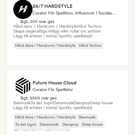
24/7 HARDSTYLE
Curator För Spellistor, Influencer I Sociala Medier
&gt; 200 svar ges
Hård dans / Hardcore / Hardstyle
Hård Techno
Skapa slagkraftiga inlägg eller rullar om artister
Lägg till artister i min(a) Spotify-spellista(r)
Hård dans / Hardcore / Hardstyle
Hård Techno
Future House Cloud
Curator För Spellistor
&gt; 5500 svar ges
Basmusik
Ta det lugnt
Dansmusik
Danspop
Deep house
Lägg till artister i min(a) Spotify-spellista(r)
Hård dans / Hardcore / Hardstyle
Basmusik
Ta det lugnt
Dansmusik
Danspop
Deep house
Framtida house
House-musik