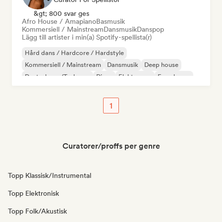
&gt; 800 svar ges
Afro House / Amapiano
Basmusik
Kommersiell / Mainstream
Dansmusik
Danspop
Lägg till artister i min(a) Spotify-spellista(r)
Hård dans / Hardcore / Hardstyle
Kommersiell / Mainstream
Dansmusik
Deep house
Deutschpop/Tysk pop
Disco
Elektropop
Fransk pop
1
Curatorer/proffs per genre
Topp Klassisk/Instrumental
Topp Elektronisk
Topp Folk/Akustisk