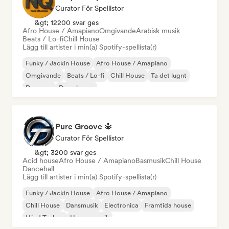
Curator För Spellistor
&gt; 12200 svar ges
Afro House / Amapiano
Omgivande
Arabisk musik
Beats / Lo-fi
Chill House
Lägg till artister i min(a) Spotify-spellista(r)
Funky / Jackin House
Afro House / Amapiano
Omgivande
Beats / Lo-fi
Chill House
Ta det lugnt
Danspop
Deep house
Pure Groove 🔱
Curator För Spellistor
&gt; 3200 svar ges
Acid house
Afro House / Amapiano
Basmusik
Chill House
Dancehall
Lägg till artister i min(a) Spotify-spellista(r)
Funky / Jackin House
Afro House / Amapiano
Chill House
Dansmusik
Electronica
Framtida house
Hård Techno
House-musik