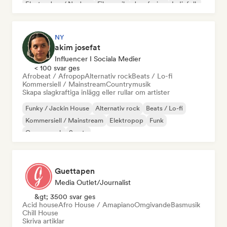
Electro Jazz / Nu Jazz
Filmmusik
Jazz fusion
Indiefolk
NY
akim josefat
Influencer I Sociala Medier
< 100 svar ges
Afrobeat / Afropop
Alternativ rock
Beats / Lo-fi
Kommersiell / Mainstream
Countrymusik
Skapa slagkraftiga inlägg eller rullar om artister
Funky / Jackin House
Alternativ rock
Beats / Lo-fi
Kommersiell / Mainstream
Elektropop
Funk
Garage rock
Smuts
Guettapen
Media Outlet/Journalist
&gt; 3500 svar ges
Acid house
Afro House / Amapiano
Omgivande
Basmusik
Chill House
Skriva artiklar