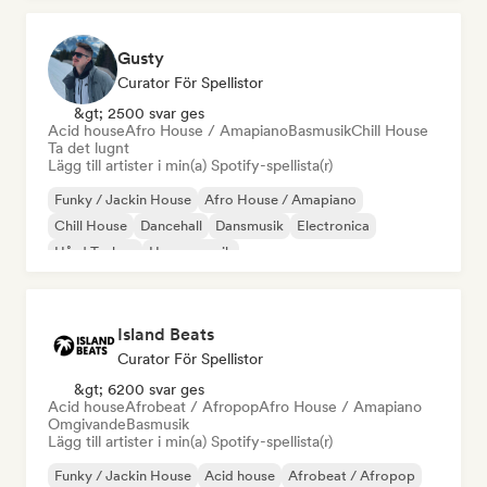
Gusty
Curator För Spellistor
&gt; 2500 svar ges
Acid house
Afro House / Amapiano
Basmusik
Chill House
Ta det lugnt
Lägg till artister i min(a) Spotify-spellista(r)
Funky / Jackin House
Afro House / Amapiano
Chill House
Dancehall
Dansmusik
Electronica
Hård Techno
House-musik
Island Beats
Curator För Spellistor
&gt; 6200 svar ges
Acid house
Afrobeat / Afropop
Afro House / Amapiano
Omgivande
Basmusik
Lägg till artister i min(a) Spotify-spellista(r)
Funky / Jackin House
Acid house
Afrobeat / Afropop