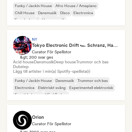
Funky / Jackin House
Afro House / Amapiano
Chill House
Dansmusik
Disco
Electronica
Franska huset
House-musik
NY
Tokyo Electronic Drift 🏎️ Schranz, Hard Techno & Anime EDM
Curator För Spellistor
&gt; 200 svar ges
Acid house
Dansmusik
Deep house
Trummor och bas
Dubstep
Lägg till artister i min(a) Spotify-spellista(r)
Funky / Jackin House
Dansmusik
Trummor och bas
Electronica
Elektriskt sväng
Experimentell elektronisk
Framtida house
Hård Techno
Orion
Curator För Spellistor