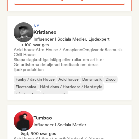
NY
Kristianex
Influencer I Sociala Medier, Ljudexpert
< 100 svar ges
Acid house
Afro House / Amapiano
Omgivande
Basmusik
Chill House
Skapa slagkraftiga inlägg eller rullar om artister
Ge artisterna detaljerad feedback om deras
ljud/produktion
Funky / Jackin House
Acid house
Dansmusik
Disco
Electronica
Hård dans / Hardcore / Hardstyle
Hård Techno
House-musik
Tumbao
Influencer I Sociala Medier
&gt; 900 svar ges
Acid house
Afrikansk musik
Afrobeat / Afropop