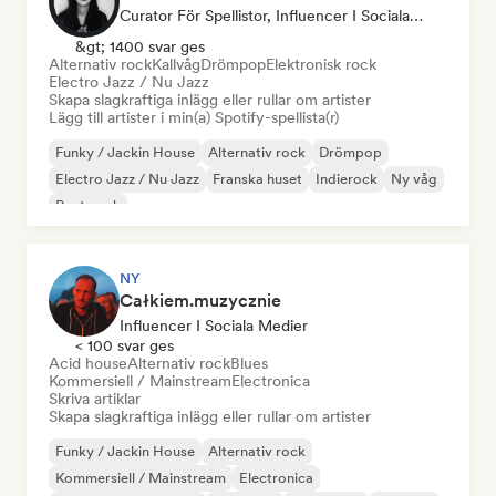
Curator För Spellistor, Influencer I Sociala Medier
&gt; 1400 svar ges
Alternativ rock
Kallvåg
Drömpop
Elektronisk rock
Electro Jazz / Nu Jazz
Skapa slagkraftiga inlägg eller rullar om artister
Lägg till artister i min(a) Spotify-spellista(r)
Funky / Jackin House
Alternativ rock
Drömpop
Electro Jazz / Nu Jazz
Franska huset
Indierock
Ny våg
Post punk
NY
Całkiem.muzycznie
Influencer I Sociala Medier
< 100 svar ges
Acid house
Alternativ rock
Blues
Kommersiell / Mainstream
Electronica
Skriva artiklar
Skapa slagkraftiga inlägg eller rullar om artister
Funky / Jackin House
Alternativ rock
Kommersiell / Mainstream
Electronica