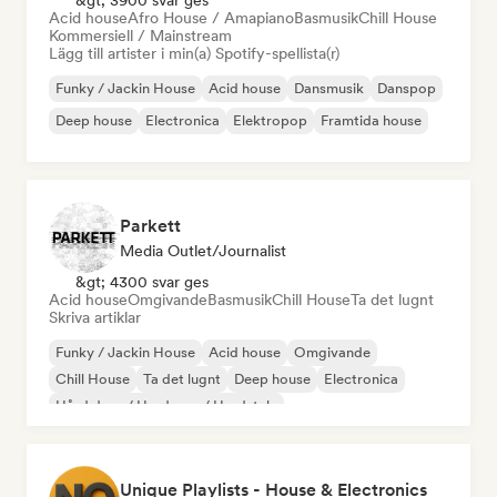
&gt; 3900 svar ges
Acid house
Afro House / Amapiano
Basmusik
Chill House
Kommersiell / Mainstream
Lägg till artister i min(a) Spotify-spellista(r)
Funky / Jackin House
Acid house
Dansmusik
Danspop
Deep house
Electronica
Elektropop
Framtida house
Parkett
Media Outlet/Journalist
&gt; 4300 svar ges
Acid house
Omgivande
Basmusik
Chill House
Ta det lugnt
Skriva artiklar
Funky / Jackin House
Acid house
Omgivande
Chill House
Ta det lugnt
Deep house
Electronica
Hård dans / Hardcore / Hardstyle
Unique Playlists - House & Electronics