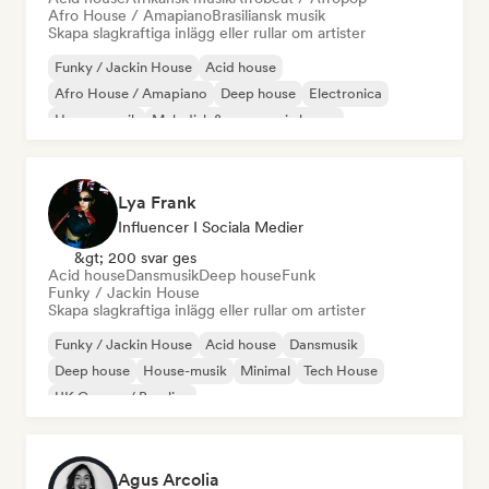
Afro House / Amapiano
Brasiliansk musik
Skapa slagkraftiga inlägg eller rullar om artister
Funky / Jackin House
Acid house
Afro House / Amapiano
Deep house
Electronica
House-musik
Melodisk & progressiv house
Nu-disco/Italo
Lya Frank
Influencer I Sociala Medier
&gt; 200 svar ges
Acid house
Dansmusik
Deep house
Funk
Funky / Jackin House
Skapa slagkraftiga inlägg eller rullar om artister
Funky / Jackin House
Acid house
Dansmusik
Deep house
House-musik
Minimal
Tech House
UK Garage / Bassline
Agus Arcolia