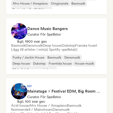
Afro House / Amapiano
Omgivande
Basmusik
Beats / Lo-fi
Chill House
Dance Music Bangers
Curator För Spellistor
&gt; 1900 svar ges
Basmusik
Dansmusik
Deep house
Dubstep
Franska huset
Lägg till artister i min(a) Spotify-spellista(r)
Funky / Jackin House
Basmusik
Dansmusik
Deep house
Dubstep
Framtida house
House-musik
Melodisk & progressiv house
NY
Mainstage ⚡ Festival EDM, Big Room & House Anthems
Curator För Spellistor
&gt; 100 svar ges
Acid house
Afro House / Amapiano
Basmusik
Kommersiell / Mainstream
Dansmusik