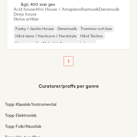
&gt; 400 svar ges
Acid house
Afro House / Amapiano
Basmusik
Dansmusik
Deep house
Skriva artiklar
Funky / Jackin House
Dansmusik
Trummor och bas
Hård dans / Hardcore / Hardstyle
Hård Techno
House-musik
Melodisk & progressiv house
Melodisk techno
1
Curatorer/proffs per genre
Topp Klassisk/Instrumental
Topp Elektronisk
Topp Folk/Akustisk