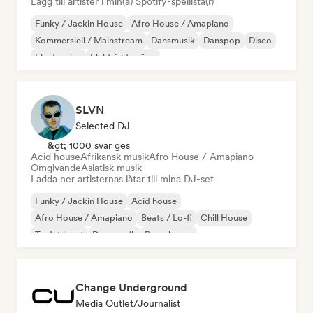
Lägg till artister i min(a) Spotify-spellista(r)
Funky / Jackin House
Afro House / Amapiano
Kommersiell / Mainstream
Dansmusik
Danspop
Disco
Electronica
Elektriskt sväng
SLVN
Selected DJ
&gt; 1000 svar ges
Acid house
Afrikansk musik
Afro House / Amapiano
Omgivande
Asiatisk musik
Ladda ner artisternas låtar till mina DJ-set
Funky / Jackin House
Acid house
Afro House / Amapiano
Beats / Lo-fi
Chill House
Ta det lugnt
Dansmusik
Deep house
Change Underground
Media Outlet/Journalist