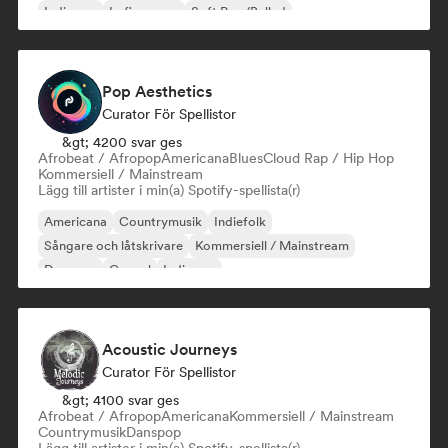
Indiepop
Lofi sovrum
Soft Pop/Ballad
Pop Aesthetics
Curator För Spellistor
&gt; 4200 svar ges
Afrobeat / Afropop
Americana
Blues
Cloud Rap / Hip Hop
Kommersiell / Mainstream
Lägg till artister i min(a) Spotify-spellista(r)
Americana
Countrymusik
Indiefolk
Sångare och låtskrivare
Kommersiell / Mainstream
Danspop
Gospel
Indiepop
Acoustic Journeys
Curator För Spellistor
&gt; 4100 svar ges
Afrobeat / Afropop
Americana
Kommersiell / Mainstream
Countrymusik
Danspop