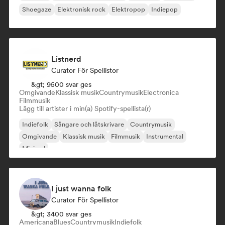
Shoegaze
Elektronisk rock
Elektropop
Indiepop
Listnerd
Curator För Spellistor
&gt; 9500 svar ges
Omgivande
Klassisk musik
Countrymusik
Electronica
Filmmusik
Lägg till artister i min(a) Spotify-spellista(r)
Indiefolk
Sångare och låtskrivare
Countrymusik
Omgivande
Klassisk musik
Filmmusik
Instrumental
Minimal
I just wanna folk
Curator För Spellistor
&gt; 3400 svar ges
Americana
Blues
Countrymusik
Indiefolk