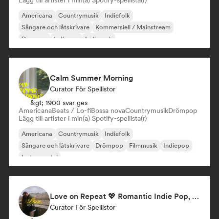
Lägg till artister i min(a) Spotify-spellista(r)
Americana
Countrymusik
Indiefolk
Sångare och låtskrivare
Kommersiell / Mainstream
Danspop
Indiepop
Indierock
Calm Summer Morning
Curator För Spellistor
&gt; 1900 svar ges
Americana
Beats / Lo-fi
Bossa nova
Countrymusik
Drömpop
Lägg till artister i min(a) Spotify-spellista(r)
Americana
Countrymusik
Indiefolk
Sångare och låtskrivare
Drömpop
Filmmusik
Indiepop
Instrumental
Love on Repeat 💖 Romantic Indie Pop, Neo Soul & Singer-Songwriter
Curator För Spellistor