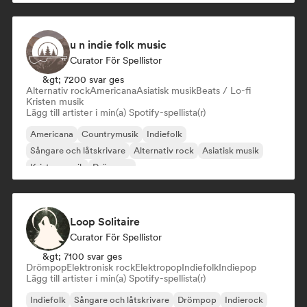
u n indie folk music
Curator För Spellistor
&gt; 7200 svar ges
Alternativ rock
Americana
Asiatisk musik
Beats / Lo-fi
Kristen musik
Lägg till artister i min(a) Spotify-spellista(r)
Americana
Countrymusik
Indiefolk
Sångare och låtskrivare
Alternativ rock
Asiatisk musik
Kristen musik
Drömpop
Loop Solitaire
Curator För Spellistor
&gt; 7100 svar ges
Drömpop
Elektronisk rock
Elektropop
Indiefolk
Indiepop
Lägg till artister i min(a) Spotify-spellista(r)
Indiefolk
Sångare och låtskrivare
Drömpop
Indierock