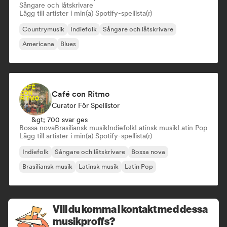
Sångare och låtskrivare
Lägg till artister i min(a) Spotify-spellista(r)
Countrymusik
Indiefolk
Sångare och låtskrivare
Americana
Blues
Café con Ritmo
Curator För Spellistor
&gt; 700 svar ges
Bossa nova
Brasiliansk musik
Indiefolk
Latinsk musik
Latin Pop
Lägg till artister i min(a) Spotify-spellista(r)
Indiefolk
Sångare och låtskrivare
Bossa nova
Brasiliansk musik
Latinsk musik
Latin Pop
Vill du komma i kontakt med dessa
musikproffs?