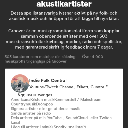
akustikartister
Dessa spellistansvariga lyssnar aktivt på ny folk- och
akustisk musik och är öppna för att lägga till nya låtar.
Groover är en musikpromotionsplattform som kopplar
samman oberoende artister med över 503
musikbranschfolk: skivbolag, medier, radio och spellistor,
med garanterad skriftlig feedback inom 7 dagar.
503
kuratorer som matchar din sökning — Över 4 000
musikproffs tillgängliga på
Groover
Indie Folk Central
Youtube/Twitch Channel, Etikett, Curator För Spellistor, Radiostation
&gt; 8500 svar ges
Americana
Kristen musik
Kommersiell / Mainstream
Countrymusik
Drömpop
Signera artister eller ge ut deras musik
Sända artister på radio
Dela artister på min YouTube-, SoundCloud- eller Twitch-
kanal
Lägg till artister i min(a) Spotify-spellista(r)