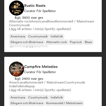
Rustic Roots
Curator För Spellistor
&gt; 3400 svar ges
Alternativ rock
Americana
Blues
Kommersiell / Mainstream
Countrymusik
Lägg till artister i min(a) Spotify-spellista(r)
Americana
Countrymusik
Indiefolk
Sångare och låtskrivare
Alternativ rock
Poprock
Blues
Kommersiell / Mainstream
Campfire Melodies
Curator För Spellistor
&gt; 2400 svar ges
Americana
Kommersiell / Mainstream
Countrymusik
Indiefolk
Indiepop
Lägg till artister i min(a) Spotify-spellista(r)
Americana
Countrymusik
Indiefolk
Sångare och låtskrivare
Kommersiell / Mainstream