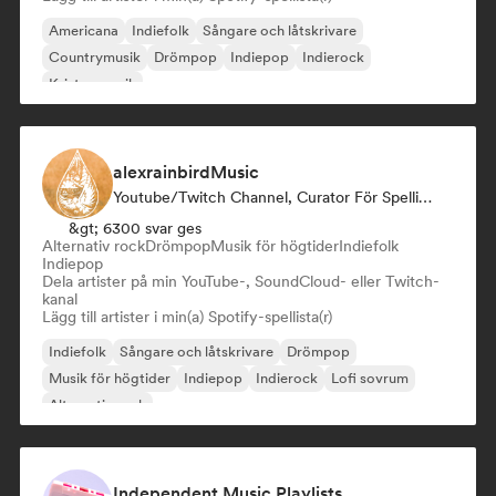
Americana
Indiefolk
Sångare och låtskrivare
Countrymusik
Drömpop
Indiepop
Indierock
Kristen musik
alexrainbirdMusic
Youtube/Twitch Channel, Curator För Spellistor
&gt; 6300 svar ges
Alternativ rock
Drömpop
Musik för högtider
Indiefolk
Indiepop
Dela artister på min YouTube-, SoundCloud- eller Twitch-
kanal
Lägg till artister i min(a) Spotify-spellista(r)
Indiefolk
Sångare och låtskrivare
Drömpop
Musik för högtider
Indiepop
Indierock
Lofi sovrum
Alternativ rock
Independent Music Playlists