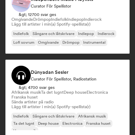
Curator För Spellistor
&gt; 12700 svar ges
Omgivande
Drömpop
Indiefolk
Indiepop
Indierock
Lägg till artister i min(a) Spotify-spellista(r)
Indiefolk
Sångare och låtskrivare
Indiepop
Indierock
Lofi sovrum
Omgivande
Drömpop
Instrumental
Dünyadan Sesler
Curator För Spellistor, Radiostation
&gt; 4700 svar ges
Afrikansk musik
Ta det lugnt
Deep house
Electronica
Franska huset
Sända artister på radio
Lägg till artister i min(a) Spotify-spellista(r)
Indiefolk
Sångare och låtskrivare
Afrikansk musik
Ta det lugnt
Deep house
Electronica
Franska huset
House-musik