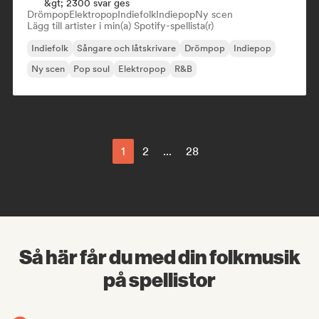
&gt; 2300 svar ges
Drömpop
Elektropop
Indiefolk
Indiepop
Ny scen
Lägg till artister i min(a) Spotify-spellista(r)
Indiefolk
Sångare och låtskrivare
Drömpop
Indiepop
Ny scen
Pop soul
Elektropop
R&B
1
2
...
28
Så här får du med din folkmusik
på spellistor