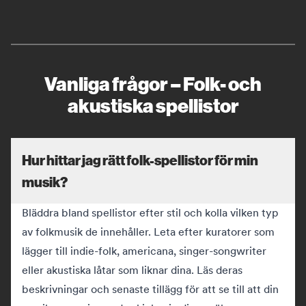
Vanliga frågor – Folk- och
akustiska spellistor
Hur hittar jag rätt folk-spellistor för min
musik?
Bläddra bland spellistor efter stil och kolla vilken typ
av folkmusik de innehåller. Leta efter kuratorer som
lägger till indie-folk, americana, singer-songwriter
eller akustiska låtar som liknar dina. Läs deras
beskrivningar och senaste tillägg för att se till att din