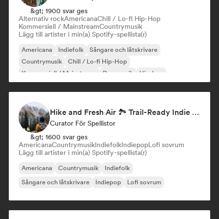
&gt; 1900 svar ges
Alternativ rock
Americana
Chill / Lo-fi Hip-Hop
Kommersiell / Mainstream
Countrymusik
Lägg till artister i min(a) Spotify-spellista(r)
Americana
Indiefolk
Sångare och låtskrivare
Countrymusik
Chill / Lo-fi Hip-Hop
Kommersiell / Mainstream
Dansmusik
Hip-hop
Hike and Fresh Air 🏞️ Trail-Ready Indie Folk & Acoustic
Curator För Spellistor
&gt; 1600 svar ges
Americana
Countrymusik
Indiefolk
Indiepop
Lofi sovrum
Lägg till artister i min(a) Spotify-spellista(r)
Americana
Countrymusik
Indiefolk
Sångare och låtskrivare
Indiepop
Lofi sovrum