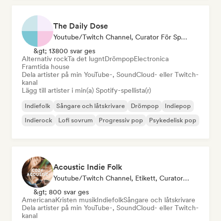
The Daily Dose
Youtube/Twitch Channel, Curator För Spellistor
&gt; 13800 svar ges
Alternativ rock
Ta det lugnt
Drömpop
Electronica
Framtida house
Dela artister på min YouTube-, SoundCloud- eller Twitch-
kanal
Lägg till artister i min(a) Spotify-spellista(r)
Indiefolk
Sångare och låtskrivare
Drömpop
Indiepop
Indierock
Lofi sovrum
Progressiv pop
Psykedelisk pop
Acoustic Indie Folk
Youtube/Twitch Channel, Etikett, Curator För Spellistor
&gt; 800 svar ges
Americana
Kristen musik
Indiefolk
Sångare och låtskrivare
Dela artister på min YouTube-, SoundCloud- eller Twitch-
kanal