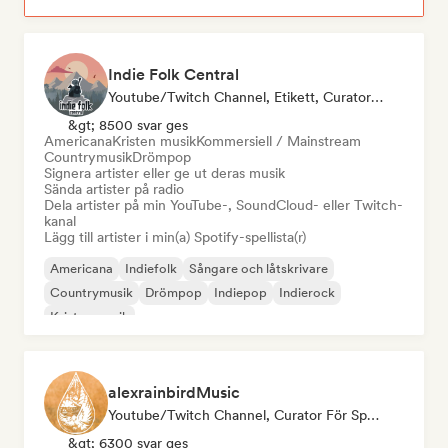
Indie Folk Central
Youtube/Twitch Channel, Etikett, Curator För Spellistor, Radiostation
&gt; 8500 svar ges
Americana
Kristen musik
Kommersiell / Mainstream
Countrymusik
Drömpop
Signera artister eller ge ut deras musik
Sända artister på radio
Dela artister på min YouTube-, SoundCloud- eller Twitch-
kanal
Lägg till artister i min(a) Spotify-spellista(r)
Americana
Indiefolk
Sångare och låtskrivare
Countrymusik
Drömpop
Indiepop
Indierock
Kristen musik
alexrainbirdMusic
Youtube/Twitch Channel, Curator För Spellistor
&gt; 6300 svar ges