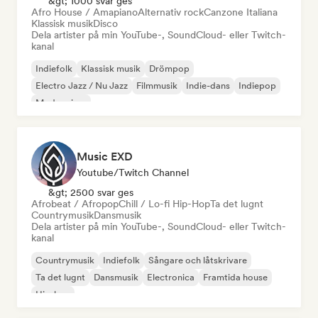
&gt; 1000 svar ges
Afro House / Amapiano
Alternativ rock
Canzone Italiana
Klassisk musik
Disco
Dela artister på min YouTube-, SoundCloud- eller Twitch-
kanal
Indiefolk
Klassisk musik
Drömpop
Electro Jazz / Nu Jazz
Filmmusik
Indie-dans
Indiepop
Modern jazz
Music EXD
Youtube/Twitch Channel
&gt; 2500 svar ges
Afrobeat / Afropop
Chill / Lo-fi Hip-Hop
Ta det lugnt
Countrymusik
Dansmusik
Dela artister på min YouTube-, SoundCloud- eller Twitch-
kanal
Countrymusik
Indiefolk
Sångare och låtskrivare
Ta det lugnt
Dansmusik
Electronica
Framtida house
Hip-hop