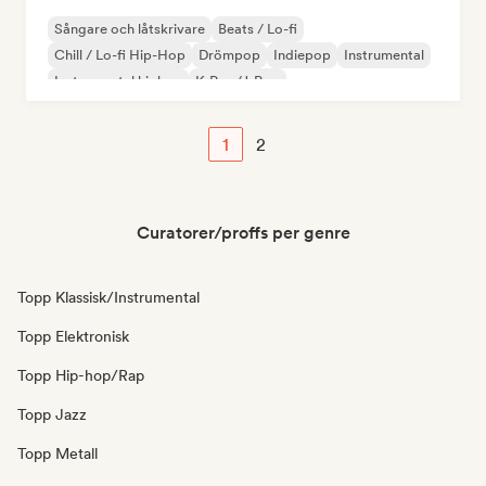
Sångare och låtskrivare
Beats / Lo-fi
Chill / Lo-fi Hip-Hop
Drömpop
Indiepop
Instrumental
Instrumental hiphop
K-Pop/J-Pop
1
2
Curatorer/proffs per genre
Topp Klassisk/Instrumental
Topp Elektronisk
Topp Hip-hop/Rap
Topp Jazz
Topp Metall