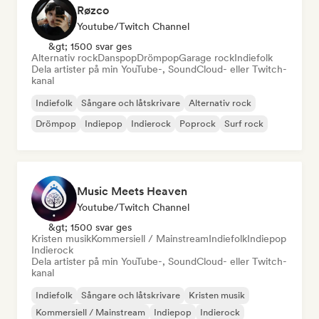
Røzco
Youtube/Twitch Channel
&gt; 1500 svar ges
Alternativ rock
Danspop
Drömpop
Garage rock
Indiefolk
Dela artister på min YouTube-, SoundCloud- eller Twitch-
kanal
Indiefolk
Sångare och låtskrivare
Alternativ rock
Drömpop
Indiepop
Indierock
Poprock
Surf rock
Music Meets Heaven
Youtube/Twitch Channel
&gt; 1500 svar ges
Kristen musik
Kommersiell / Mainstream
Indiefolk
Indiepop
Indierock
Dela artister på min YouTube-, SoundCloud- eller Twitch-
kanal
Indiefolk
Sångare och låtskrivare
Kristen musik
Kommersiell / Mainstream
Indiepop
Indierock