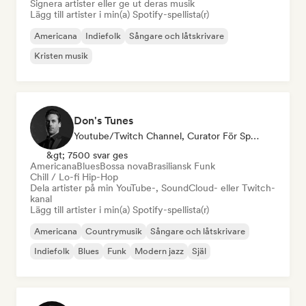
Signera artister eller ge ut deras musik
Lägg till artister i min(a) Spotify-spellista(r)
Americana
Indiefolk
Sångare och låtskrivare
Kristen musik
Don's Tunes
Youtube/Twitch Channel, Curator För Spellistor
&gt; 7500 svar ges
Americana
Blues
Bossa nova
Brasiliansk Funk
Chill / Lo-fi Hip-Hop
Dela artister på min YouTube-, SoundCloud- eller Twitch-
kanal
Lägg till artister i min(a) Spotify-spellista(r)
Americana
Countrymusik
Sångare och låtskrivare
Indiefolk
Blues
Funk
Modern jazz
Själ