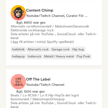
Content Chimp
Youtube/Twitch Channel, Curator För Spellistor
&gt; 8400 svar ges
Alternativ rock
Kommersiell / Mainstream
Dansmusik
Elektronisk rock
Garage rock
Dela artister på min YouTube-, SoundCloud- eller Twitch-
kanal
Lägg till artister i min(a) Spotify-spellista(r)
Indiefolk
Alternativ rock
Garage rock
Hip-hop
Indiepop
Indierock
Metall / Heavy metal
Pop Punk
Off The Label
Youtube/Twitch Channel
&gt; 1200 svar ges
Beats / Lo-fi
Chill / Lo-fi Hip-Hop
Ta det lugnt
Kommersiell / Mainstream
Drömpop
Dela artister på min YouTube-, SoundCloud- eller Twitch-
kanal