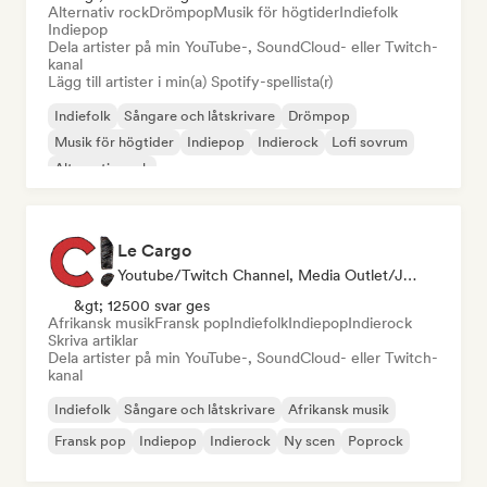
Alternativ rock
Drömpop
Musik för högtider
Indiefolk
Indiepop
Dela artister på min YouTube-, SoundCloud- eller Twitch-
kanal
Lägg till artister i min(a) Spotify-spellista(r)
Indiefolk
Sångare och låtskrivare
Drömpop
Musik för högtider
Indiepop
Indierock
Lofi sovrum
Alternativ rock
Le Cargo
Youtube/Twitch Channel, Media Outlet/Journalist
&gt; 12500 svar ges
Afrikansk musik
Fransk pop
Indiefolk
Indiepop
Indierock
Skriva artiklar
Dela artister på min YouTube-, SoundCloud- eller Twitch-
kanal
Indiefolk
Sångare och låtskrivare
Afrikansk musik
Fransk pop
Indiepop
Indierock
Ny scen
Poprock