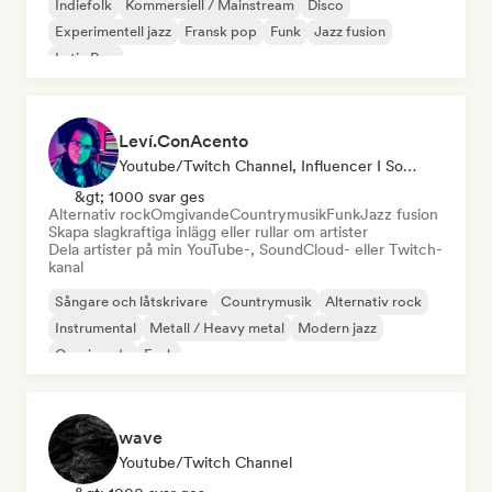
Indiefolk
Kommersiell / Mainstream
Disco
Experimentell jazz
Fransk pop
Funk
Jazz fusion
Latin Pop
Leví.ConAcento
Youtube/Twitch Channel, Influencer I Sociala Medier
&gt; 1000 svar ges
Alternativ rock
Omgivande
Countrymusik
Funk
Jazz fusion
Skapa slagkraftiga inlägg eller rullar om artister
Dela artister på min YouTube-, SoundCloud- eller Twitch-
kanal
Sångare och låtskrivare
Countrymusik
Alternativ rock
Instrumental
Metall / Heavy metal
Modern jazz
Omgivande
Funk
wave
Youtube/Twitch Channel