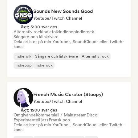
Sounds New Sounds Good
Youtube/Twitch Channel
&gt; 5100 svar ges
Alternativ rock
Indiefolk
Indiepop
Indierock
Sångare och låtskrivare
Dela artister på min YouTube-, SoundCloud- eller Twitch-
kanal
Indiefolk
Sångare och låtskrivare
Alternativ rock
Indiepop
Indierock
French Music Curator (Stoopy)
Youtube/Twitch Channel
&gt; 1900 svar ges
Omgivande
Kommersiell / Mainstream
Disco
Experimentell jazz
Fransk pop
Dela artister på min YouTube-, SoundCloud- eller Twitch-
kanal