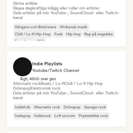
Skriva artiklar
Skapa slagkraftiga inlägg eller rullar om artister
Dela artister på min YouTube-, SoundCloud- eller Twitch-
kanal
Sångare och låtskrivare
Afrikansk musik
Chill / Lo-fi Hip-Hop
Funk
Hip-hop
Rap på engelska
Fransk rap
R&B
Indie Playlists
Youtube/Twitch Channel
&gt; 4500 svar ges
Alternativ rock
Beats / Lo-fi
Chill / Lo-fi Hip-Hop
Drömpop
Elektronisk rock
Dela artister på min YouTube-, SoundCloud- eller Twitch-
kanal
Indiefolk
Alternativ rock
Drömpop
Garage rock
Indiepop
Indierock
Lofi sovrum
Psykedelisk rock