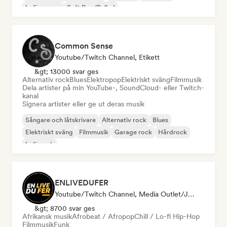
Lofi sovrum
Soft Pop/Ballad
Common Sense
Youtube/Twitch Channel, Etikett
&gt; 13000 svar ges
Alternativ rock
Blues
Elektropop
Elektriskt sväng
Filmmusik
Dela artister på min YouTube-, SoundCloud- eller Twitch-
kanal
Signera artister eller ge ut deras musik
Sångare och låtskrivare
Alternativ rock
Blues
Elektriskt sväng
Filmmusik
Garage rock
Hårdrock
Indierock
ENLIVEDUFER
Youtube/Twitch Channel, Media Outlet/Journalist, Influencer I Sociala Medier
&gt; 8700 svar ges
Afrikansk musik
Afrobeat / Afropop
Chill / Lo-fi Hip-Hop
Filmmusik
Funk