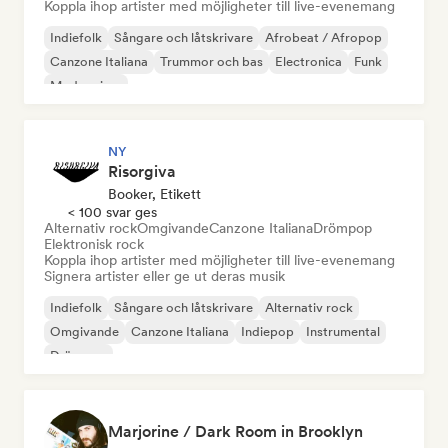
Koppla ihop artister med möjligheter till live-evenemang
Indiefolk
Sångare och låtskrivare
Afrobeat / Afropop
Canzone Italiana
Trummor och bas
Electronica
Funk
Modern jazz
NY
Risorgiva
Booker, Etikett
< 100 svar ges
Alternativ rock
Omgivande
Canzone Italiana
Drömpop
Elektronisk rock
Koppla ihop artister med möjligheter till live-evenemang
Signera artister eller ge ut deras musik
Indiefolk
Sångare och låtskrivare
Alternativ rock
Omgivande
Canzone Italiana
Indiepop
Instrumental
Drömpop
Marjorine / Dark Room in Brooklyn