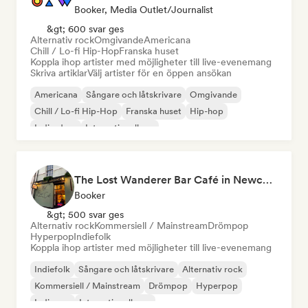
Booker, Media Outlet/Journalist
&gt; 600 svar ges
Alternativ rock
Omgivande
Americana
Chill / Lo-fi Hip-Hop
Franska huset
Koppla ihop artister med möjligheter till live-evenemang
Skriva artiklar
Välj artister för en öppen ansökan
Americana
Sångare och låtskrivare
Omgivande
Chill / Lo-fi Hip-Hop
Franska huset
Hip-hop
Indie-dans
Internationell rap
The Lost Wanderer Bar Café in Newcastle
Booker
&gt; 500 svar ges
Alternativ rock
Kommersiell / Mainstream
Drömpop
Hyperpop
Indiefolk
Koppla ihop artister med möjligheter till live-evenemang
Indiefolk
Sångare och låtskrivare
Alternativ rock
Kommersiell / Mainstream
Drömpop
Hyperpop
Indiepop
Internationell pop