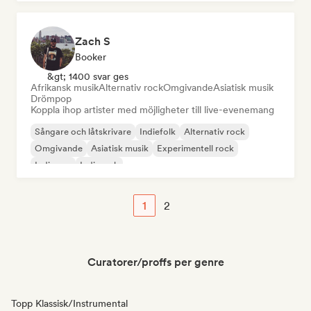
Zach S
Booker
&gt; 1400 svar ges
Afrikansk musik
Alternativ rock
Omgivande
Asiatisk musik
Drömpop
Koppla ihop artister med möjligheter till live-evenemang
Sångare och låtskrivare
Indiefolk
Alternativ rock
Omgivande
Asiatisk musik
Experimentell rock
Indiepop
Indierock
1
2
Curatorer/proffs per genre
Topp Klassisk/Instrumental