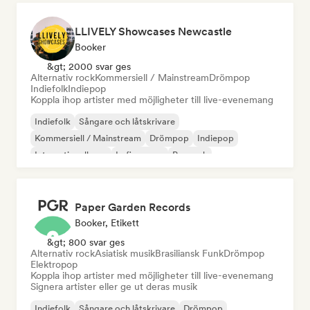
LLIVELY Showcases Newcastle
Booker
&gt; 2000 svar ges
Alternativ rock
Kommersiell / Mainstream
Drömpop
Indiefolk
Indiepop
Koppla ihop artister med möjligheter till live-evenemang
Indiefolk
Sångare och låtskrivare
Kommersiell / Mainstream
Drömpop
Indiepop
Internationell pop
Lofi sovrum
Poprock
Paper Garden Records
Booker, Etikett
&gt; 800 svar ges
Alternativ rock
Asiatisk musik
Brasiliansk Funk
Drömpop
Elektropop
Koppla ihop artister med möjligheter till live-evenemang
Signera artister eller ge ut deras musik
Indiefolk
Sångare och låtskrivare
Drömpop