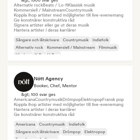
&gt; 1500 svar ges
Alternativ rock
Beats / Lo-fi
Klassisk musik
Kommersiell / Mainstream
Countrymusik
Koppla ihop artister med möjligheter till live-evenemang
Ge konstnärer konstruktiva råd
Signera artister eller ge ut deras musik
Hantera artister i deras karriärer
Sångare och låtskrivare
Countrymusik
Indiefolk
Alternativ rock
Kommersiell / Mainstream
Filmmusik
Hip-hop
K-Pop/J-Pop
Nótt Agency
Booker, Chef, Mentor
&gt; 100 svar ges
Americana
Countrymusik
Drömpop
Elektropop
Fransk pop
Koppla ihop artister med möjligheter till live-evenemang
Hantera artister i deras karriärer
Ge konstnärer konstruktiva råd
Americana
Countrymusik
Indiefolk
Sångare och låtskrivare
Drömpop
Elektropop
Fransk pop
Indiepop