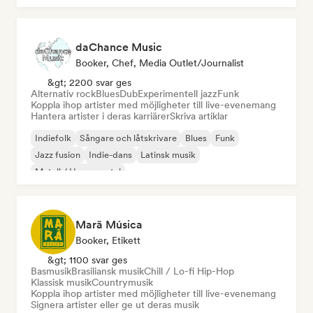
daChance Music
Booker, Chef, Media Outlet/Journalist
&gt; 2200 svar ges
Alternativ rock
Blues
Dub
Experimentell jazz
Funk
Koppla ihop artister med möjligheter till live-evenemang
Hantera artister i deras karriärer
Skriva artiklar
Indiefolk
Sångare och låtskrivare
Blues
Funk
Jazz fusion
Indie-dans
Latinsk musik
Metall / Heavy metal
Marã Música
Booker, Etikett
&gt; 1100 svar ges
Basmusik
Brasiliansk musik
Chill / Lo-fi Hip-Hop
Klassisk musik
Countrymusik
Koppla ihop artister med möjligheter till live-evenemang
Signera artister eller ge ut deras musik