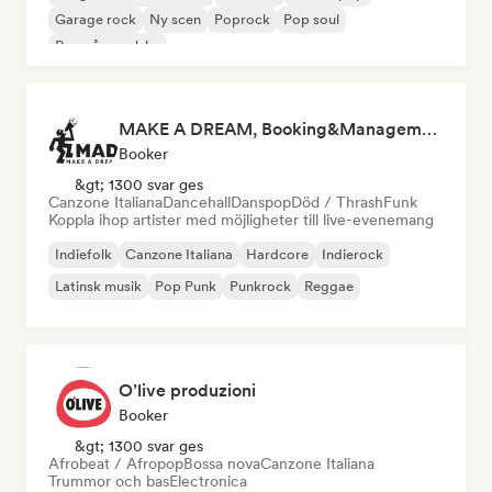
Garage rock
Ny scen
Poprock
Pop soul
Rap på engelska
MAKE A DREAM, Booking&Management
Booker
&gt; 1300 svar ges
Canzone Italiana
Dancehall
Danspop
Död / Thrash
Funk
Koppla ihop artister med möjligheter till live-evenemang
Indiefolk
Canzone Italiana
Hardcore
Indierock
Latinsk musik
Pop Punk
Punkrock
Reggae
O’live produzioni
Booker
&gt; 1300 svar ges
Afrobeat / Afropop
Bossa nova
Canzone Italiana
Trummor och bas
Electronica