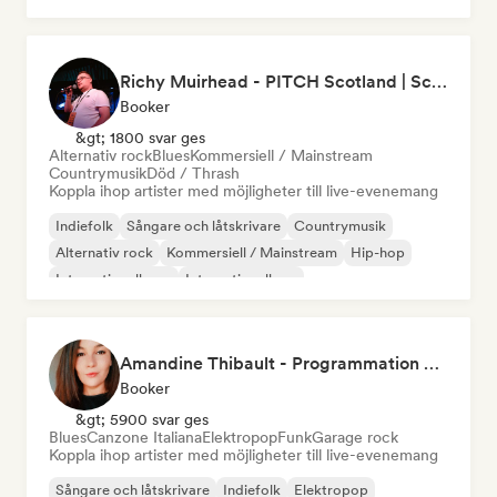
Richy Muirhead - PITCH Scotland | Scottish Alternative Music Awards (SAMA)
Booker
&gt; 1800 svar ges
Alternativ rock
Blues
Kommersiell / Mainstream
Countrymusik
Död / Thrash
Koppla ihop artister med möjligheter till live-evenemang
Indiefolk
Sångare och låtskrivare
Countrymusik
Alternativ rock
Kommersiell / Mainstream
Hip-hop
Internationell pop
Internationell rap
Amandine Thibault - Programmation Concerts SMAC IDF, Booking, Management
Booker
&gt; 5900 svar ges
Blues
Canzone Italiana
Elektropop
Funk
Garage rock
Koppla ihop artister med möjligheter till live-evenemang
Sångare och låtskrivare
Indiefolk
Elektropop