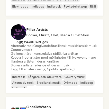
Elektropop
Indiepop
Indierock
Psykedelisk pop
R&B
Pillar Artists
Booker, Etikett, Chef, Media Outlet/Journalist, Mentor, Curator För Spellistor
&gt; 24300 svar ges
Alternativ rock
Omgivande
Brasiliansk musik
Klassisk musik
Countrymusik
Ge konstnärer konstruktiva råd
Skriva artiklar
Koppla ihop artister med möjligheter till live-evenemang
Hantera artister i deras karriärer
Signera artister eller ge ut deras musik
Lägg till artister i min(a) Spotify-spellista(r)
Indiefolk
Sångare och låtskrivare
Countrymusik
Alternativ rock
Brasiliansk musik
Drömpop
Indiepop
Indierock
OnesToWatch