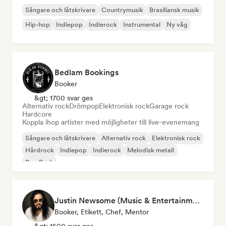
Sångare och låtskrivare
Countrymusik
Brasiliansk musik
Hip-hop
Indiepop
Indierock
Instrumental
Ny våg
Bedlam Bookings
Booker
&gt; 1700 svar ges
Alternativ rock
Drömpop
Elektronisk rock
Garage rock
Hardcore
Koppla ihop artister med möjligheter till live-evenemang
Sångare och låtskrivare
Alternativ rock
Elektronisk rock
Hårdrock
Indiepop
Indierock
Melodisk metall
Pop Punk
Justin Newsome (Music & Entertainment Executive | A&R, Artist Development & Partnerships | Applied AI & Systems Strategy)
Booker, Etikett, Chef, Mentor