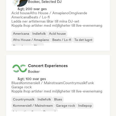
Booker, Selected DJ
&gt; 200 svar ges
Acid house
Afro House / Amapiano
Omgivande
Americana
Beats / Lo-fi
Ladda ner artisternas låtar till mina DJ-set
Koppla ihop artister med möjligheter till live-evenemang
Americana
Indiefolk
Acid house
Afro House / Amapiano
Beats / Lo-fi
Ta det lugnt
Deep house
Disco
Concert Experiences
Booker
&gt; 100 svar ges
Blues
Kommersiell / Mainstream
Countrymusik
Funk
Garage rock
Koppla ihop artister med möjligheter till live-evenemang
Countrymusik
Indiefolk
Blues
Kommersiell / Mainstream
Garage rock
Indiepop
Internationell pop
Poprock