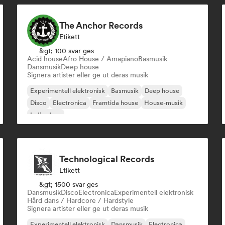
The Anchor Records
Etikett
&gt; 100 svar ges
Acid house
Afro House / Amapiano
Basmusik
Dansmusik
Deep house
Signera artister eller ge ut deras musik
Experimentell elektronisk
Basmusik
Deep house
Disco
Electronica
Framtida house
House-musik
Indie-dans
Technological Records
Etikett
&gt; 1500 svar ges
Dansmusik
Disco
Electronica
Experimentell elektronisk
Hård dans / Hardcore / Hardstyle
Signera artister eller ge ut deras musik
Experimentell elektronisk
Dansmusik
Electronica