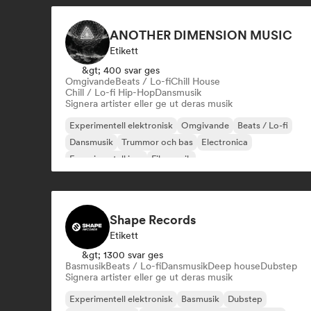
ANOTHER DIMENSION MUSIC
Etikett
&gt; 400 svar ges
Omgivande
Beats / Lo-fi
Chill House
Chill / Lo-fi Hip-Hop
Dansmusik
Signera artister eller ge ut deras musik
Experimentell elektronisk
Omgivande
Beats / Lo-fi
Dansmusik
Trummor och bas
Electronica
Experimentell jazz
Filmmusik
Shape Records
Etikett
&gt; 1300 svar ges
Basmusik
Beats / Lo-fi
Dansmusik
Deep house
Dubstep
Signera artister eller ge ut deras musik
Experimentell elektronisk
Basmusik
Dubstep