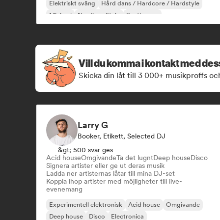
Elektriskt sväng
Hård dans / Hardcore / Hardstyle
Minimal
Nu-disco/Italo
Synthwave
Vill du komma i kontakt med de
Skicka din låt till 3 000+ musikproffs oc
Larry G
Booker, Etikett, Selected DJ
&gt; 500 svar ges
Acid house
Omgivande
Ta det lugnt
Deep house
Disco
Signera artister eller ge ut deras musik
Ladda ner artisternas låtar till mina DJ-set
Koppla ihop artister med möjligheter till live-
evenemang
Experimentell elektronisk
Acid house
Omgivande
Deep house
Disco
Electronica