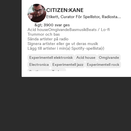
CITIZEN:KANE
Etikett, Curator För Spellistor, Radiostation
&gt; 3900 svar ges
Acid house
Omgivande
Basmusik
Beats / Lo-fi
Trummor och bas
Sända artister på radio
Signera artister eller ge ut deras musik
Lägg till artister i min(a) Spotify-spellista(r)
Experimentell elektronisk
Acid house
Omgivande
Electronica
Experimentell jazz
Experimentell rock
Synthwave
Techno