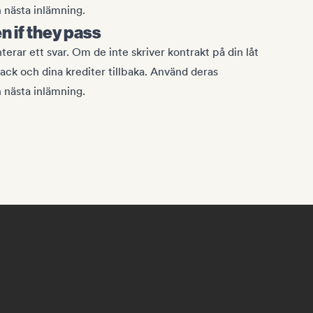
n nästa inlämning.
 if they pass
erar ett svar. Om de inte skriver kontrakt på din låt
ack och dina krediter tillbaka. Använd deras
n nästa inlämning.