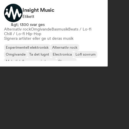
Insight Music
Etikett
&gt; 1300 svar ges
Alternativ rock
Omgivande
Basmusik
Beats / Lo-fi
Chill / Lo-fi Hip-Hop
Signera artister eller ge ut deras musik
Experimentell elektronisk
Alternativ rock
Omgivande
Ta det lugnt
Electronica
Lofi sovrum
Melodisk & progressiv house
Shoegaze