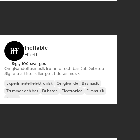
Ineffable
Etikett
&gt; 100 svar ges
Omgivande
Basmusik
Trummor och bas
Dub
Dubstep
Signera artister eller ge ut deras musik
Experimentell elektronisk
Omgivande
Basmusik
Trummor och bas
Dubstep
Electronica
Filmmusik
Smuts