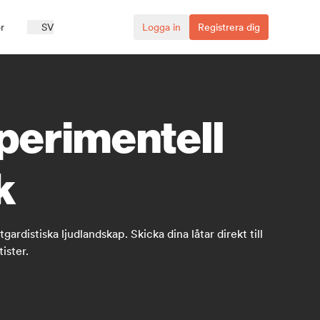
r
SV
Logga in
Registrera dig
xperimentell
k
rdistiska ljudlandskap. Skicka dina låtar direkt till
ister.