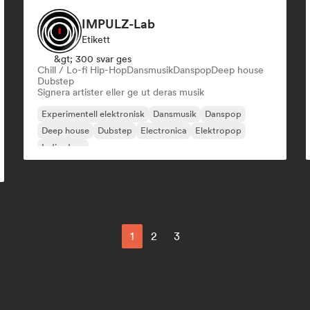
IMPULZ-Lab
Etikett
&gt; 300 svar ges
Chill / Lo-fi Hip-Hop
Dansmusik
Danspop
Deep house
Dubstep
Signera artister eller ge ut deras musik
Experimentell elektronisk
Dansmusik
Danspop
Deep house
Dubstep
Electronica
Elektropop
Indie-dans
1
2
3