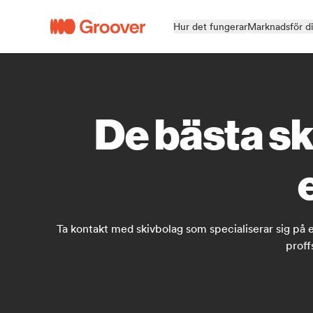
Hur det fungerar
Marknadsför d
De bästa sk
Ta kontakt med skivbolag som specialiserar sig på ex
proff