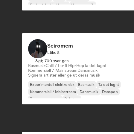
Funky / Jackin House
House-musik
Seiromem
Etikett
&gt; 700 svar ges
Basmusik
Chill / Lo-fi Hip-Hop
Ta det lugnt
Kommersiell / Mainstream
Dansmusik
Signera artister eller ge ut deras musik
Experimentell elektronisk
Basmusik
Ta det lugnt
Kommersiell / Mainstream
Dansmusik
Danspop
Trummor och bas
Dubstep