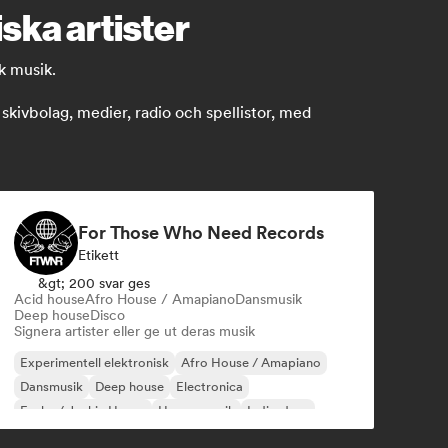
ska artister
k musik.
ivbolag, medier, radio och spellistor, med
For Those Who Need Records
Etikett
&gt; 200 svar ges
Acid house
Afro House / Amapiano
Dansmusik
Deep house
Disco
Signera artister eller ge ut deras musik
Experimentell elektronisk
Afro House / Amapiano
Dansmusik
Deep house
Electronica
Funky / Jackin House
House-musik
Indie-dans