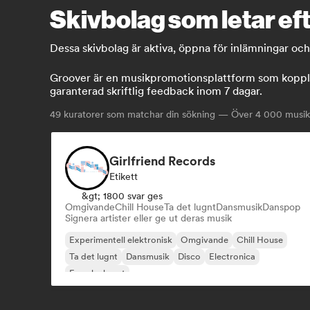
Skivbolag som letar ef
Dessa skivbolag är aktiva, öppna för inlämningar oc
Groover är en musikpromotionsplattform som kopplar
garanterad skriftlig feedback inom 7 dagar.
49
kuratorer som matchar din sökning — Över 4 000 musikpr
Girlfriend Records
Etikett
&gt; 1800 svar ges
Omgivande
Chill House
Ta det lugnt
Dansmusik
Danspop
Signera artister eller ge ut deras musik
Experimentell elektronisk
Omgivande
Chill House
Ta det lugnt
Dansmusik
Disco
Electronica
Franska huset