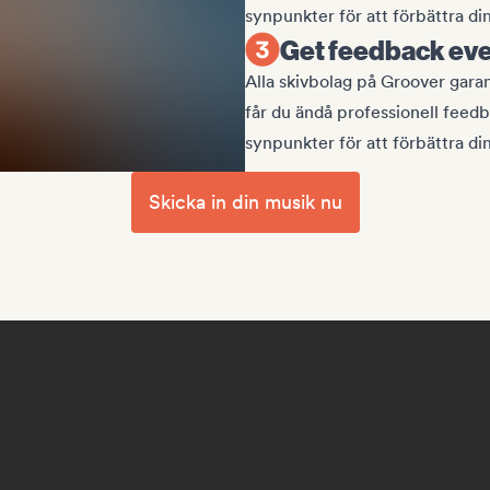
synpunkter för att förbättra di
Get feedback even
Alla skivbolag på Groover garant
får du ändå professionell feedb
synpunkter för att förbättra di
Skicka in din musik nu