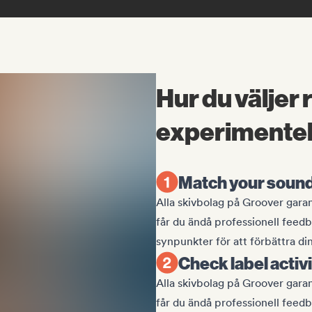
Hur du väljer 
experimentel
Match your sound 
Alla skivbolag på Groover garant
får du ändå professionell feedb
synpunkter för att förbättra di
Check label activi
Alla skivbolag på Groover garant
får du ändå professionell feedb