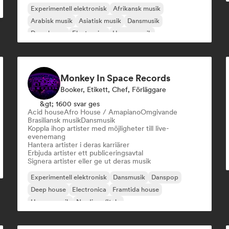
Experimentell elektronisk
Afrikansk musik
Arabisk musik
Asiatisk musik
Dansmusik
Deep house
Electronica
House-musik
Monkey In Space Records
Booker, Etikett, Chef, Förläggare
&gt; 1600 svar ges
Acid house
Afro House / Amapiano
Omgivande
Brasiliansk musik
Dansmusik
Koppla ihop artister med möjligheter till live-
evenemang
Hantera artister i deras karriärer
Erbjuda artister ett publiceringsavtal
Signera artister eller ge ut deras musik
Experimentell elektronisk
Dansmusik
Danspop
Deep house
Electronica
Framtida house
House-musik
Nu-disco/Italo