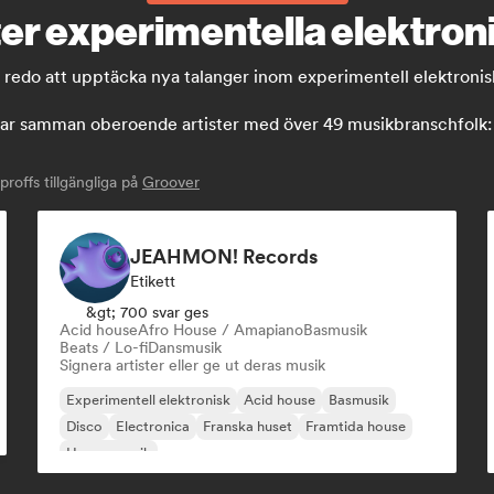
ter experimentella elektroni
h redo att upptäcka nya talanger inom experimentell elektronis
 samman oberoende artister med över 49 musikbranschfolk: sk
offs tillgängliga på
Groover
JEAHMON! Records
Etikett
&gt; 700 svar ges
Acid house
Afro House / Amapiano
Basmusik
Beats / Lo-fi
Dansmusik
Signera artister eller ge ut deras musik
Experimentell elektronisk
Acid house
Basmusik
Disco
Electronica
Franska huset
Framtida house
House-musik