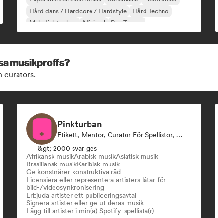
Hård dans / Hardcore / Hardstyle
Hård Techno
Melodisk techno
Minimal
Psy-Trance
ssa musikproffs?
h curators.
Pinkturban
Etikett, Mentor, Curator För Spellistor, Förläggare, Sync Supervisor
&gt; 2000 svar ges
Afrikansk musik
Arabisk musik
Asiatisk musik
Brasiliansk musik
Karibisk musik
Ge konstnärer konstruktiva råd
Licensiera eller representera artisters låtar för
bild-/videosynkronisering
Erbjuda artister ett publiceringsavtal
Signera artister eller ge ut deras musik
Lägg till artister i min(a) Spotify-spellista(r)