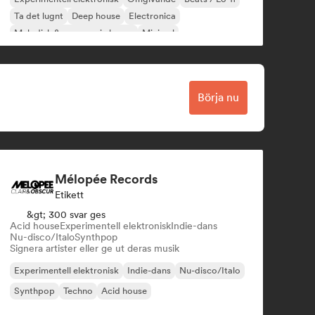
Ta det lugnt
Deep house
Electronica
Melodisk & progressiv house
Minimal
Börja nu
Mélopée Records
Etikett
&gt; 300 svar ges
Acid house
Experimentell elektronisk
Indie-dans
Nu-disco/Italo
Synthpop
Signera artister eller ge ut deras musik
Experimentell elektronisk
Indie-dans
Nu-disco/Italo
Synthpop
Techno
Acid house