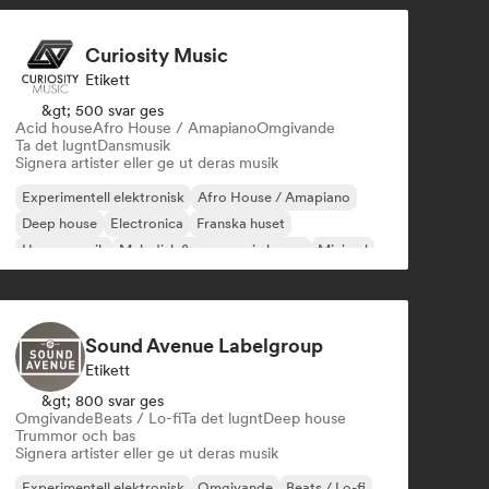
Curiosity Music
Etikett
&gt; 500 svar ges
Acid house
Afro House / Amapiano
Omgivande
Ta det lugnt
Dansmusik
Signera artister eller ge ut deras musik
Experimentell elektronisk
Afro House / Amapiano
Deep house
Electronica
Franska huset
House-musik
Melodisk & progressiv house
Minimal
Sound Avenue Labelgroup
Etikett
&gt; 800 svar ges
Omgivande
Beats / Lo-fi
Ta det lugnt
Deep house
Trummor och bas
Signera artister eller ge ut deras musik
Experimentell elektronisk
Omgivande
Beats / Lo-fi