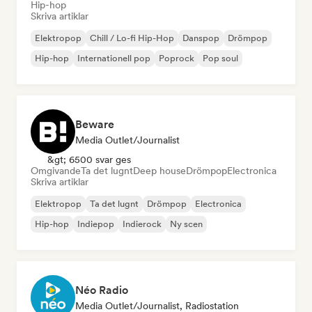
Hip-hop
Skriva artiklar
Elektropop
Chill / Lo-fi Hip-Hop
Danspop
Drömpop
Hip-hop
Internationell pop
Poprock
Pop soul
Beware
Media Outlet/Journalist
&gt; 6500 svar ges
Omgivande
Ta det lugnt
Deep house
Drömpop
Electronica
Skriva artiklar
Elektropop
Ta det lugnt
Drömpop
Electronica
Hip-hop
Indiepop
Indierock
Ny scen
Néo Radio
Media Outlet/Journalist, Radiostation