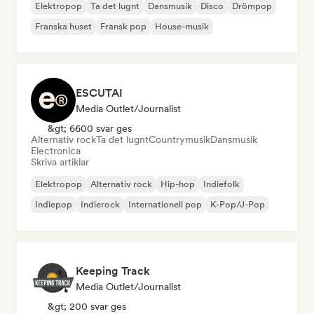
Elektropop
Ta det lugnt
Dansmusik
Disco
Drömpop
Franska huset
Fransk pop
House-musik
ESCUTAI
Media Outlet/Journalist
&gt; 6600 svar ges
Alternativ rock
Ta det lugnt
Countrymusik
Dansmusik
Electronica
Skriva artiklar
Elektropop
Alternativ rock
Hip-hop
Indiefolk
Indiepop
Indierock
Internationell pop
K-Pop/J-Pop
Keeping Track
Media Outlet/Journalist
&gt; 200 svar ges