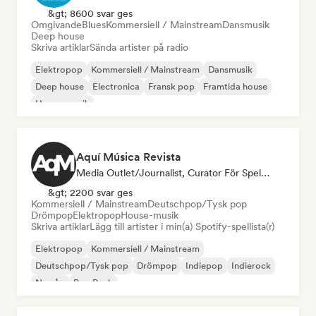
&gt; 8600 svar ges
Omgivande
Blues
Kommersiell / Mainstream
Dansmusik
Deep house
Skriva artiklar
Sända artister på radio
Elektropop
Kommersiell / Mainstream
Dansmusik
Deep house
Electronica
Fransk pop
Framtida house
House-musik
Aquí Música Revista
Media Outlet/Journalist, Curator För Spellistor
&gt; 2200 svar ges
Kommersiell / Mainstream
Deutschpop/Tysk pop
Drömpop
Elektropop
House-musik
Skriva artiklar
Lägg till artister i min(a) Spotify-spellista(r)
Elektropop
Kommersiell / Mainstream
Deutschpop/Tysk pop
Drömpop
Indiepop
Indierock
Ny våg
Pop Punk