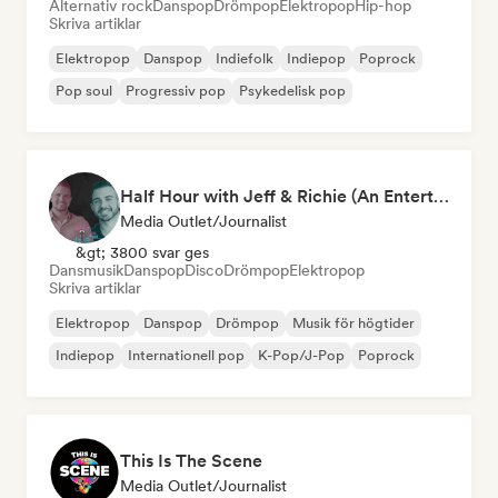
Alternativ rock
Danspop
Drömpop
Elektropop
Hip-hop
Skriva artiklar
Elektropop
Danspop
Indiefolk
Indiepop
Poprock
Pop soul
Progressiv pop
Psykedelisk pop
Half Hour with Jeff & Richie (An Entertainment Podcast)
Media Outlet/Journalist
&gt; 3800 svar ges
Dansmusik
Danspop
Disco
Drömpop
Elektropop
Skriva artiklar
Elektropop
Danspop
Drömpop
Musik för högtider
Indiepop
Internationell pop
K-Pop/J-Pop
Poprock
This Is The Scene
Media Outlet/Journalist