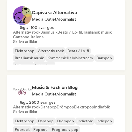
Capivara Alternativa
Media Outlet/Journalist
&gt; 1100 svar ges
Alternativ rock
Basmusik
Beats / Lo-fi
Brasiliansk musik
Canzone Italiana
Skriva artiklar
Elektropop
Alternativ rock
Beats / Lo-fi
Brasiliansk musik
Kommersiell / Mainstream
Danspop
Drömpop
Indie-dans
Music & Fashion Blog
Media Outlet/Journalist
&gt; 2600 svar ges
Alternativ rock
Danspop
Drömpop
Elektropop
Indiefolk
Skriva artiklar
Elektropop
Danspop
Drömpop
Indiefolk
Indiepop
Poprock
Pop soul
Progressiv pop