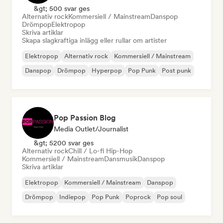
&gt; 500 svar ges
Alternativ rock
Kommersiell / Mainstream
Danspop
Drömpop
Elektropop
Skriva artiklar
Skapa slagkraftiga inlägg eller rullar om artister
Elektropop
Alternativ rock
Kommersiell / Mainstream
Danspop
Drömpop
Hyperpop
Pop Punk
Post punk
Pop Passion Blog
Media Outlet/Journalist
&gt; 5200 svar ges
Alternativ rock
Chill / Lo-fi Hip-Hop
Kommersiell / Mainstream
Dansmusik
Danspop
Skriva artiklar
Elektropop
Kommersiell / Mainstream
Danspop
Drömpop
Indiepop
Pop Punk
Poprock
Pop soul