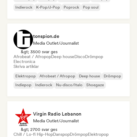
Indierock
K-Pop/J-Pop
Poprock
Pop soul
tonspion.de
Media Outlet/Journalist
&gt; 3500 svar ges
Afrobeat / Afropop
Deep house
Disco
Drömpop
Electronica
Skriva artiklar
Elektropop
Afrobeat / Afropop
Deep house
Drömpop
Indiepop
Indierock
Nu-disco/Italo
Shoegaze
Virgin Radio Lebanon
Media Outlet/Journalist
&gt; 2700 svar ges
Chill / Lo-fi Hip-Hop
Danspop
Drömpop
Elektropop