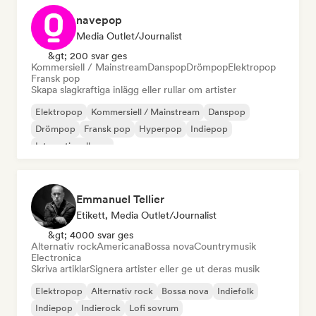
navepop
Media Outlet/Journalist
&gt; 200 svar ges
Kommersiell / Mainstream
Danspop
Drömpop
Elektropop
Fransk pop
Skapa slagkraftiga inlägg eller rullar om artister
Elektropop
Kommersiell / Mainstream
Danspop
Drömpop
Fransk pop
Hyperpop
Indiepop
Internationell pop
Emmanuel Tellier
Etikett, Media Outlet/Journalist
&gt; 4000 svar ges
Alternativ rock
Americana
Bossa nova
Countrymusik
Electronica
Skriva artiklar
Signera artister eller ge ut deras musik
Elektropop
Alternativ rock
Bossa nova
Indiefolk
Indiepop
Indierock
Lofi sovrum