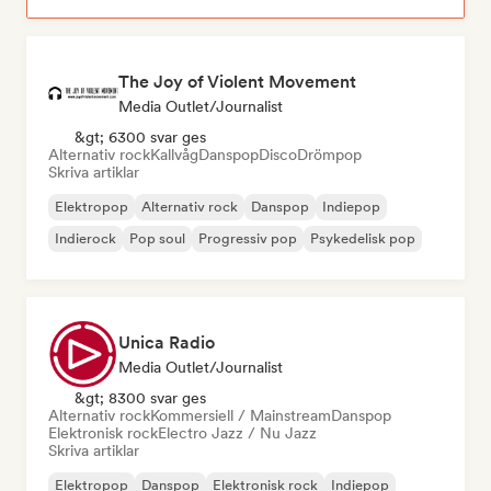
The Joy of Violent Movement
Media Outlet/Journalist
&gt; 6300 svar ges
Alternativ rock
Kallvåg
Danspop
Disco
Drömpop
Skriva artiklar
Elektropop
Alternativ rock
Danspop
Indiepop
Indierock
Pop soul
Progressiv pop
Psykedelisk pop
Unica Radio
Media Outlet/Journalist
&gt; 8300 svar ges
Alternativ rock
Kommersiell / Mainstream
Danspop
Elektronisk rock
Electro Jazz / Nu Jazz
Skriva artiklar
Elektropop
Danspop
Elektronisk rock
Indiepop