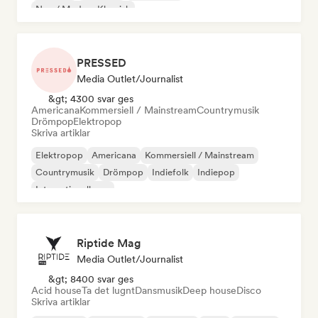
Neo / Modern Klassisk
PRESSED
Media Outlet/Journalist
&gt; 4300 svar ges
Americana
Kommersiell / Mainstream
Countrymusik
Drömpop
Elektropop
Skriva artiklar
Elektropop
Americana
Kommersiell / Mainstream
Countrymusik
Drömpop
Indiefolk
Indiepop
Internationell pop
Riptide Mag
Media Outlet/Journalist
&gt; 8400 svar ges
Acid house
Ta det lugnt
Dansmusik
Deep house
Disco
Skriva artiklar