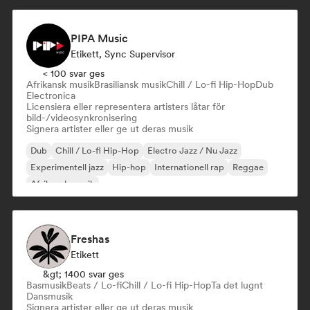
PIPA Music
Etikett, Sync Supervisor
< 100 svar ges
Afrikansk musik
Brasiliansk musik
Chill / Lo-fi Hip-Hop
Dub
Electronica
Licensiera eller representera artisters låtar för
bild-/videosynkronisering
Signera artister eller ge ut deras musik
Dub
Chill / Lo-fi Hip-Hop
Electro Jazz / Nu Jazz
Experimentell jazz
Hip-hop
Internationell rap
Reggae
Afrikansk musik
Freshas
Etikett
&gt; 1400 svar ges
Basmusik
Beats / Lo-fi
Chill / Lo-fi Hip-Hop
Ta det lugnt
Dansmusik
Signera artister eller ge ut deras musik