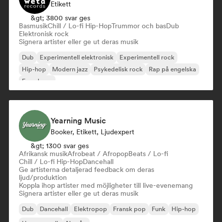
Etikett
&gt; 3800 svar ges
Basmusik
Chill / Lo-fi Hip-Hop
Trummor och bas
Dub
Elektronisk rock
Signera artister eller ge ut deras musik
Dub
Experimentell elektronisk
Experimentell rock
Hip-hop
Modern jazz
Psykedelisk rock
Rap på engelska
Fransk rap
Yearning Music
Booker, Etikett, Ljudexpert
&gt; 1300 svar ges
Afrikansk musik
Afrobeat / Afropop
Beats / Lo-fi
Chill / Lo-fi Hip-Hop
Dancehall
Ge artisterna detaljerad feedback om deras
ljud/produktion
Koppla ihop artister med möjligheter till live-evenemang
Signera artister eller ge ut deras musik
Dub
Dancehall
Elektropop
Fransk pop
Funk
Hip-hop