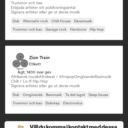
Trummor och bas
Erbjuda artister ett publiceringsavtal
Signera artister eller ge ut deras musik
Dub
Alternativ rock
Chill House
Dansmusik
Trummor och bas
Garage rock
Hardcore
Hip-hop
Zion Train
Etikett
&gt; 1400 svar ges
Afrikansk musik
Afrobeat / Afropop
Omgivande
Basmusik
Chill / Lo-fi Hip-Hop
Signera artister eller ge ut deras musik
Dub
Omgivande
Basmusik
Ta det lugnt
Deep house
Trummor och bas
Dubstep
Electronica
Vill du komma i kontakt med dessa