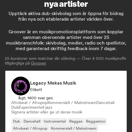
nya artister
Upptäck aktiva dub-skivbolag som är öppna för bidrag
från nya och etablerade artister världen över.
Groover är en musikpromotionsplattform som kopplar
samman oberoende artister med över 25
musikbranschfolk: skivbolag, medier, radio och spellistor,
med garanterad skriftlig feedback inom 7 dagar.
25
kuratorer som matchar din sökning — Över 4 000 musikproffs
tillgängliga på
Groover
Legacy Mekas Muzik
Etikett
&gt; 1400 svar ges
Afrobeat / Afropop
Kommersiell / Mainstream
Dancehall
Dub
Experimentell jazz
Signera artister eller ge ut deras musik
Dub
Dancehall
Instrumental
Reggae
Reggaeton
Afrobeat / Afropop
Kommersiell / Mainstream