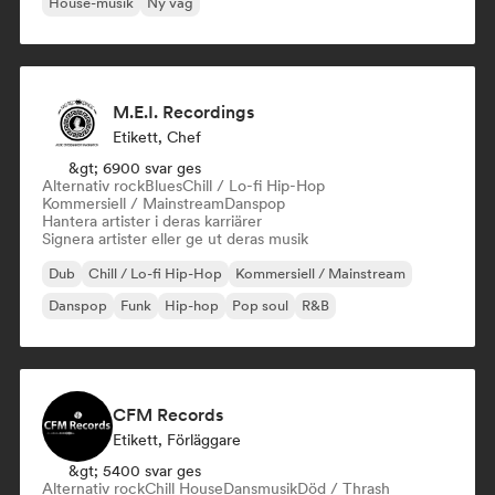
House-musik
Ny våg
M.E.I. Recordings
Etikett, Chef
&gt; 6900 svar ges
Alternativ rock
Blues
Chill / Lo-fi Hip-Hop
Kommersiell / Mainstream
Danspop
Hantera artister i deras karriärer
Signera artister eller ge ut deras musik
Dub
Chill / Lo-fi Hip-Hop
Kommersiell / Mainstream
Danspop
Funk
Hip-hop
Pop soul
R&B
CFM Records
Etikett, Förläggare
&gt; 5400 svar ges
Alternativ rock
Chill House
Dansmusik
Död / Thrash