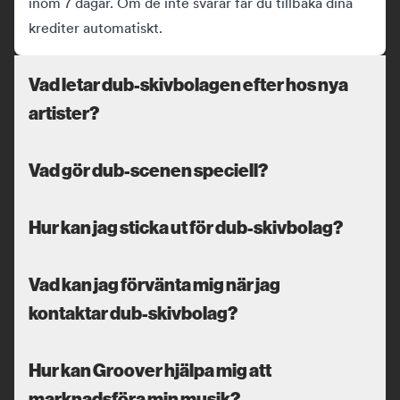
inom 7 dagar. Om de inte svarar får du tillbaka dina
krediter automatiskt.
Vad letar dub-skivbolagen efter hos nya
artister?
Vad gör dub-scenen speciell?
Hur kan jag sticka ut för dub-skivbolag?
Vad kan jag förvänta mig när jag
kontaktar dub-skivbolag?
Hur kan Groover hjälpa mig att
marknadsföra min musik?