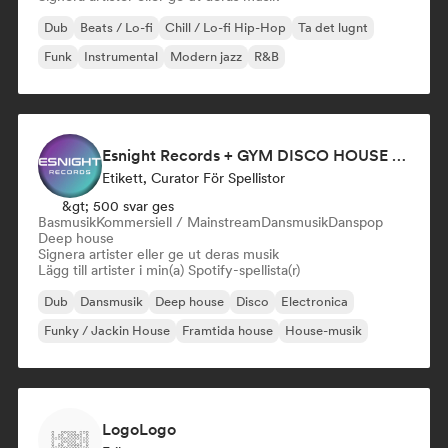
Dub
Beats / Lo-fi
Chill / Lo-fi Hip-Hop
Ta det lugnt
Funk
Instrumental
Modern jazz
R&B
Esnight Records + GYM DISCO HOUSE POP playlist
Etikett, Curator För Spellistor
&gt; 500 svar ges
Basmusik
Kommersiell / Mainstream
Dansmusik
Danspop
Deep house
Signera artister eller ge ut deras musik
Lägg till artister i min(a) Spotify-spellista(r)
Dub
Dansmusik
Deep house
Disco
Electronica
Funky / Jackin House
Framtida house
House-musik
LogoLogo