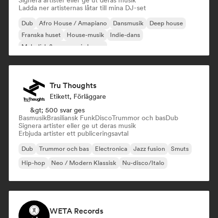
Signera artister eller ge ut deras musik
Ladda ner artisternas låtar till mina DJ-set
Dub
Afro House / Amapiano
Dansmusik
Deep house
Franska huset
House-musik
Indie-dans
Melodisk & progressiv house
Tru Thoughts
Etikett, Förläggare
&gt; 500 svar ges
Basmusik
Brasiliansk Funk
Disco
Trummor och bas
Dub
Signera artister eller ge ut deras musik
Erbjuda artister ett publiceringsavtal
Dub
Trummor och bas
Electronica
Jazz fusion
Smuts
Hip-hop
Neo / Modern Klassisk
Nu-disco/Italo
WETA Records