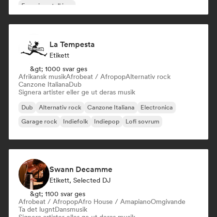
Experimentell jazz
La Tempesta
Etikett
&gt; 1000 svar ges
Afrikansk musik
Afrobeat / Afropop
Alternativ rock
Canzone Italiana
Dub
Signera artister eller ge ut deras musik
Dub
Alternativ rock
Canzone Italiana
Electronica
Garage rock
Indiefolk
Indiepop
Lofi sovrum
Swann Decamme
Etikett, Selected DJ
&gt; 1100 svar ges
Afrobeat / Afropop
Afro House / Amapiano
Omgivande
Ta det lugnt
Dansmusik