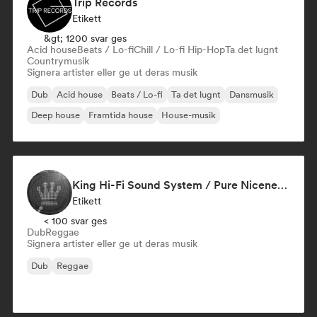
Trip Records
Etikett
&gt; 1200 svar ges
Acid house
Beats / Lo-fi
Chill / Lo-fi Hip-Hop
Ta det lugnt
Countrymusik
Signera artister eller ge ut deras musik
Dub
Acid house
Beats / Lo-fi
Ta det lugnt
Dansmusik
Deep house
Framtida house
House-musik
King Hi-Fi Sound System / Pure Niceness Records
Etikett
< 100 svar ges
Dub
Reggae
Signera artister eller ge ut deras musik
Dub
Reggae