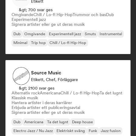
Etikett
&gt; 700 svar ges
Omgivande
Chill / Lo-fi Hip-Hop
Trummor och bas
Dub
Experimentell jazz
Signera artister eller ge ut deras musik
Dub
Omgivande
Experimentell jazz
Smuts
Instrumental
Minimal
Trip hop
Chill / Lo-fi Hip-Hop
Source Music
Etikett, Chef, Förläggare
&gt; 2100 svar ges
Alternativ rock
Americana
Chill / Lo-fi Hip-Hop
Ta det lugnt
Klassisk musik
Hantera artister i deras karriärer
Erbjuda artister ett publiceringsavtal
Signera artister eller ge ut deras musik
Dub
Americana
Ta det lugnt
Deep house
Electro Jazz / Nu Jazz
Elektriskt sväng
Funk
Jazz fusion