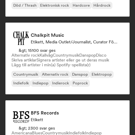
Död / Thrash
Elektronisk rock
Hardcore
Hårdrock
Chalkpit Music
Etikett, Media Outlet/Journalist, Curator För Spellistor
&gt; 15100 svar ges
Alternativ rock
Kallvåg
Countrymusik
Danspop
Disco
Skriva artiklar
Signera artister eller ge ut deras musik
Lägg till artister i min(a) Spotify-spellista(r)
Countrymusik
Alternativ rock
Danspop
Elektropop
Indiefolk
Indiepop
Indierock
Poprock
BFS Records
Etikett
&gt; 2300 svar ges
Americana
Blues
Countrymusik
Indiefolk
Indiepop