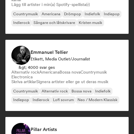
Lägg till artister i min(a) Spotify-spellista(r)
Countrymusik
Americana
Drömpop
Indiefolk
Indiepop
Indierock
Sångare och låtskrivare
Kristen musik
Emmanuel Tellier
Etikett, Media Outlet/Journalist
&gt; 4000 svar ges
Alternativ rock
Americana
Bossa nova
Countrymusik
Electronica
Skriva artiklar
Signera artister eller ge ut deras musik
Countrymusik
Alternativ rock
Bossa nova
Indiefolk
Indiepop
Indierock
Lofi sovrum
Neo / Modern Klassisk
Pillar Artists