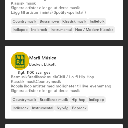
Klassisk musik
Signera artister eller ge ut deras musik
Lägg till artister i min(a) Spotify-spellista(r)
Countrymusik
Bossa nova
Klassisk musik
Indiefolk
Indiepop
Indierock
Instrumental
Neo / Modern Klassisk
Marã Música
Booker, Etikett
&gt; 1100 svar ges
Basmusik
Brasiliansk musik
Chill / Lo-fi Hip-Hop
Klassisk musik
Countrymusik
Koppla ihop artister med möjligheter till live-evenemang
Signera artister eller ge ut deras musik
Countrymusik
Brasiliansk musik
Hip-hop
Indiepop
Indierock
Instrumental
Ny våg
Poprock