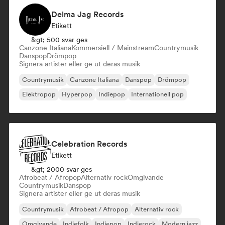
Delma Jag Records
Etikett
&gt; 500 svar ges
Canzone Italiana
Kommersiell / Mainstream
Countrymusik
Danspop
Drömpop
Signera artister eller ge ut deras musik
Countrymusik
Canzone Italiana
Danspop
Drömpop
Elektropop
Hyperpop
Indiepop
Internationell pop
Celebration Records
Etikett
&gt; 2000 svar ges
Afrobeat / Afropop
Alternativ rock
Omgivande
Countrymusik
Danspop
Signera artister eller ge ut deras musik
Countrymusik
Afrobeat / Afropop
Alternativ rock
Omgivande
Indiefolk
Indiepop
Indierock
Modern jazz