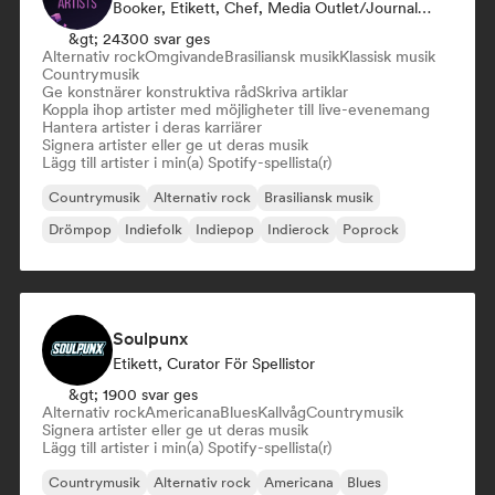
Booker, Etikett, Chef, Media Outlet/Journalist, Mentor, Curator För Spellistor
&gt; 24300 svar ges
Alternativ rock
Omgivande
Brasiliansk musik
Klassisk musik
Countrymusik
Ge konstnärer konstruktiva råd
Skriva artiklar
Koppla ihop artister med möjligheter till live-evenemang
Hantera artister i deras karriärer
Signera artister eller ge ut deras musik
Lägg till artister i min(a) Spotify-spellista(r)
Countrymusik
Alternativ rock
Brasiliansk musik
Drömpop
Indiefolk
Indiepop
Indierock
Poprock
Soulpunx
Etikett, Curator För Spellistor
&gt; 1900 svar ges
Alternativ rock
Americana
Blues
Kallvåg
Countrymusik
Signera artister eller ge ut deras musik
Lägg till artister i min(a) Spotify-spellista(r)
Countrymusik
Alternativ rock
Americana
Blues