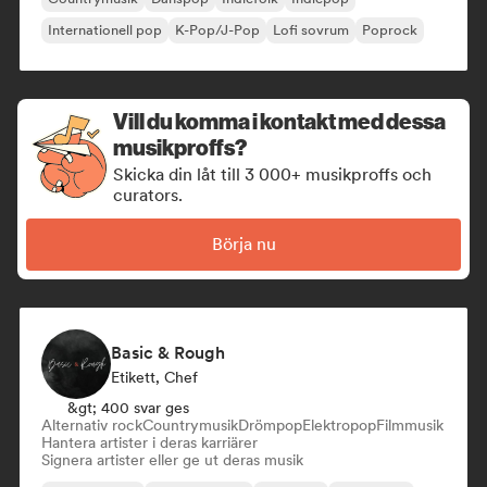
Internationell pop
K-Pop/J-Pop
Lofi sovrum
Poprock
Vill du komma i kontakt med dessa
musikproffs?
Skicka din låt till 3 000+ musikproffs och
curators.
Börja nu
Basic & Rough
Etikett, Chef
&gt; 400 svar ges
Alternativ rock
Countrymusik
Drömpop
Elektropop
Filmmusik
Hantera artister i deras karriärer
Signera artister eller ge ut deras musik