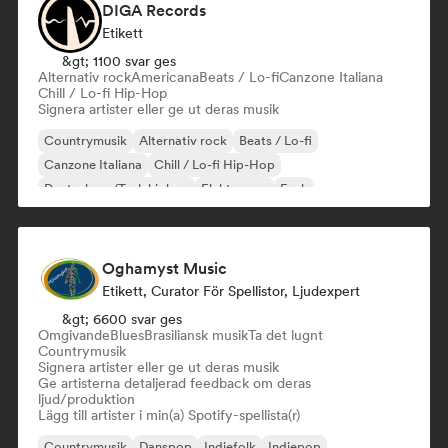
DIGA Records
Etikett
&gt; 1100 svar ges
Alternativ rock
Americana
Beats / Lo-fi
Canzone Italiana
Chill / Lo-fi Hip-Hop
Signera artister eller ge ut deras musik
Countrymusik
Alternativ rock
Beats / Lo-fi
Canzone Italiana
Chill / Lo-fi Hip-Hop
Deutschrap/Tysk hiphop
Elektropop
Funk
Oghamyst Music
Etikett, Curator För Spellistor, Ljudexpert
&gt; 6600 svar ges
Omgivande
Blues
Brasiliansk musik
Ta det lugnt
Countrymusik
Signera artister eller ge ut deras musik
Ge artisterna detaljerad feedback om deras
ljud/produktion
Lägg till artister i min(a) Spotify-spellista(r)
Countrymusik
Danspop
Indiefolk
Indiepop