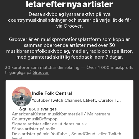
letar efter nya artister
Dessa skivbolag lyssnar aktivt på nya
countrymusikinsändningar och svarar på varje låt de får
via Groover.
Groover är en musikpromotionsplattform som kopplar
samman oberoende artister med över 30
musikbranschfolk: skivbolag, medier, radio och spellistor,
med garanterad skriftlig feedback inom 7 dagar.
30
kuratorer som matchar din sökning — Över 4 000 musikproffs
tillgängliga på
Groover
Indie Folk Central
Youtube/Twitch Channel, Etikett, Curator För Spellistor, Radiostation
&gt; 8500 svar ges
Americana
Kristen musik
Kommersiell / Mainstream
Countrymusik
Drömpop
Signera artister eller ge ut deras musik
Sända artister på radio
Dela artister på min YouTube-, SoundCloud- eller Twitch-
kanal