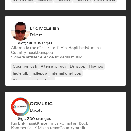
Eric McLellan
Etikett
&gt; 1800 svar ges
Alternativ rock
Chill / Lo-fi Hip-Hop
Klassisk musik
Countrymusik
Danspop
Signera artister eller ge ut deras musik
Countrymusik
Alternativ rock
Danspop
Hip-hop
Indiefolk
Indiepop
Internationell pop
Sångare och låtskrivare
OCMUSIC
Etikett
&gt; 300 svar ges
Karibisk musik
Kristen musik
Christian Rock
Kommersiell / Mainstream
Countrymusik