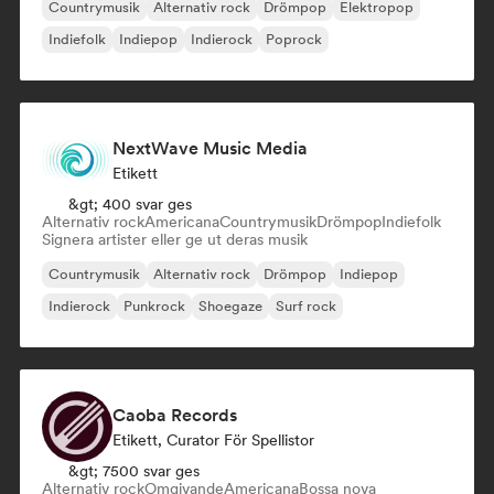
Countrymusik
Alternativ rock
Drömpop
Elektropop
Indiefolk
Indiepop
Indierock
Poprock
NextWave Music Media
Etikett
&gt; 400 svar ges
Alternativ rock
Americana
Countrymusik
Drömpop
Indiefolk
Signera artister eller ge ut deras musik
Countrymusik
Alternativ rock
Drömpop
Indiepop
Indierock
Punkrock
Shoegaze
Surf rock
Caoba Records
Etikett, Curator För Spellistor
&gt; 7500 svar ges
Alternativ rock
Omgivande
Americana
Bossa nova