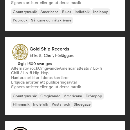
Signera artister eller ge ut deras musik
Countrymusik
Americana
Blues
Indiefolk
Indiepop
Poprock
Sångare och låtskrivare
Gold Ship Records
Etikett, Chef, Förläggare
&gt; 1600 svar ges
Alternativ rock
Omgivande
Americana
Beats / Lo-fi
Chill / Lo-fi Hip-Hop
Hantera artister i deras karriärer
Erbjuda artister ett publiceringsavtal
Signera artister eller ge ut deras musik
Countrymusik
Omgivande
Americana
Drömpop
Filmmusik
Indiefolk
Posta rock
Shoegaze