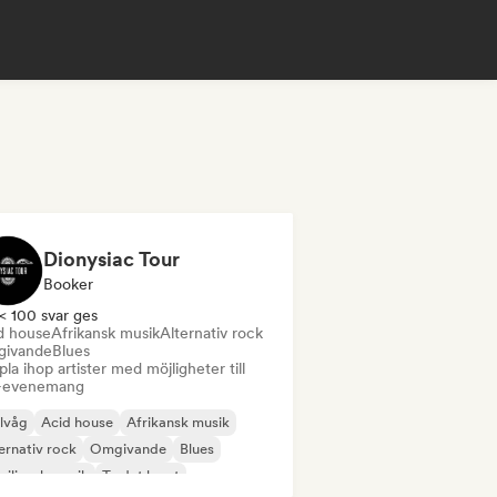
Dionysiac Tour
Booker
< 100 svar ges
d house
Afrikansk musik
Alternativ rock
ivande
Blues
la ihop artister med möjligheter till
e-evenemang
lvåg
Acid house
Afrikansk musik
ernativ rock
Omgivande
Blues
siliansk musik
Ta det lugnt