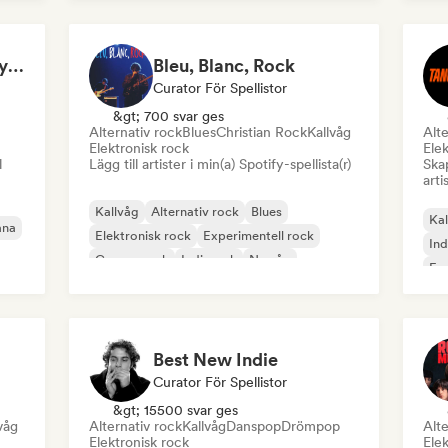
Claudio Todesco (Italy & Japan focus)
Bleu, Blanc, Rock
Curator För Spellistor
&gt; 700 svar ges
Alternativ rock
Blues
Christian Rock
Kallvåg
Alte
Elektronisk rock
Elek
l
Lägg till artister i min(a) Spotify-spellista(r)
Skap
arti
Kallvåg
Alternativ rock
Blues
Kal
ana
Elektronisk rock
Experimentell rock
Ind
Garage rock
Indierock
Ny våg
Exp
Best New Indie
Curator För Spellistor
&gt; 15500 svar ges
våg
Alternativ rock
Kallvåg
Danspop
Drömpop
Alte
Elektronisk rock
Elek