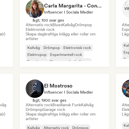
Carla Margarita - Content Creator
Influencer I Sociala Medier
&gt; 100 svar ges
Alternativ rock
Blues
Kallvåg
Drömpop
Alte
Elektronisk rock
Exp
a(r)
Skapa slagkraftiga inlägg eller rullar om
Lägg
artister
Kal
Kallvåg
Drömpop
Elektronisk rock
Exp
Elektropop
Experimentell rock
Po
Fransk pop
Garage rock
Indiepop
El Mostroso
Influencer I Sociala Medier
&gt; 1900 svar ges
lvåg
Alternativ rock
Brasiliansk Funk
Kallvåg
Alte
Drömpop
Garage rock
Elek
a(r)
Skapa slagkraftiga inlägg eller rullar om
Lägg
artister
Kal
Kallvåg
Alternativ rock
Drömpop