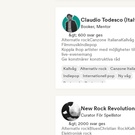
Booker, Mentor
&gt; 600 svar ges
Alternativ rock
Canzone Italiana
Kallvåg
Filmmusik
Indiepop
Koppla ihop artister med möjligheter til
live-evenemang
Ge konstnärer konstruktiva råd
Kallvåg
Alternativ rock
Canzone Itali
Indiepop
Internationell pop
Ny våg
Post punk
Posta rock
New Rock Revolution
Curator För Spellistor
&gt; 2000 svar ges
Alternativ rock
Blues
Christian Rock
Kall
Elektronisk rock