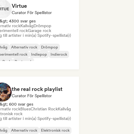
Virtue
Curator För Spellistor
&gt; 4300 svar ges
rnativ rock
Kallvåg
Drömpop
erimentell rock
Garage rock
 till artister i min(a) Spotify-spellista(r)
lvåg
Alternativ rock
Drömpop
erimentell rock
Indiepop
Indierock
p Punk
Post punk
the real rock playlist
Curator För Spellistor
&gt; 600 svar ges
rnativ rock
Blues
Christian Rock
Kallvåg
tronisk rock
 till artister i min(a) Spotify-spellista(r)
lvåg
Alternativ rock
Elektronisk rock