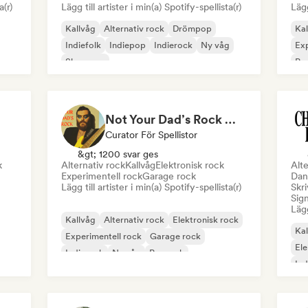
a(r)
Lägg till artister i min(a) Spotify-spellista(r)
Lägg
Kallvåg
Alternativ rock
Drömpop
Kal
Indiefolk
Indiepop
Indierock
Ny våg
Exp
Shoegaze
Pos
Not Your Dad’s Rock 🤘 Garage Rock, Alt-Rock & Indie Anthems
Curator För Spellistor
&gt; 1200 svar ges
k
Alternativ rock
Kallvåg
Elektronisk rock
Alte
Experimentell rock
Garage rock
Dan
Lägg till artister i min(a) Spotify-spellista(r)
Skri
Sign
Lägg
Kallvåg
Alternativ rock
Elektronisk rock
Kal
Experimentell rock
Garage rock
El
Indierock
Ny våg
Poprock
Ind