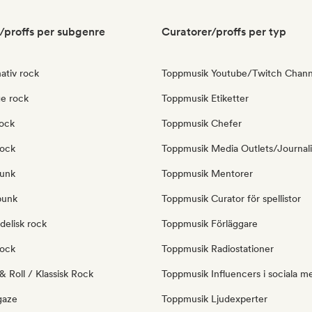
/proffs per subgenre
Curatorer/proffs per typ
ativ rock
Toppmusik Youtube/Twitch Chann
e rock
Toppmusik Etiketter
ock
Toppmusik Chefer
rock
Toppmusik Media Outlets/Journali
Punk
Toppmusik Mentorer
punk
Toppmusik Curator för spellistor
delisk rock
Toppmusik Förläggare
rock
Toppmusik Radiostationer
 Roll / Klassisk Rock
Toppmusik Influencers i sociala m
gaze
Toppmusik Ljudexperter