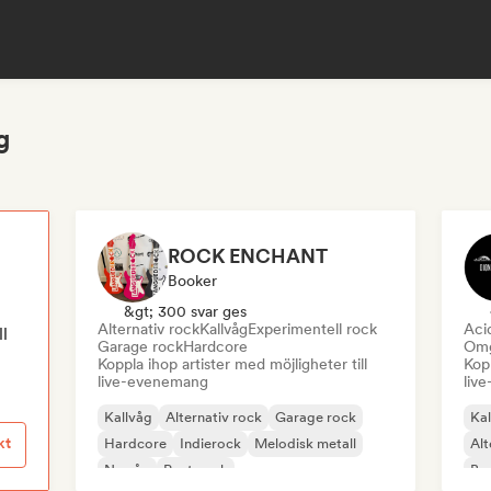
g
ROCK ENCHANT
Booker
&gt; 300 svar ges
Alternativ rock
Kallvåg
Experimentell rock
Aci
ll
Garage rock
Hardcore
Omg
Koppla ihop artister med möjligheter till
Kopp
live-evenemang
liv
Kallvåg
Alternativ rock
Garage rock
Kal
kt
Hardcore
Indierock
Melodisk metall
Alt
Ny våg
Post punk
Bra