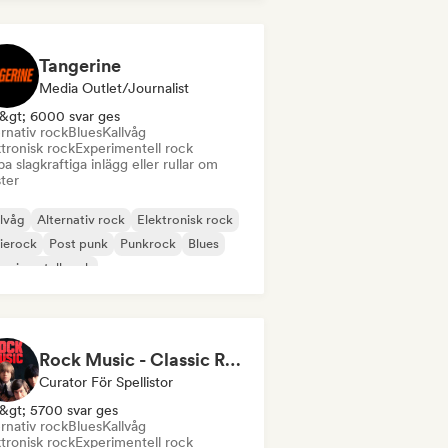
Tangerine
Media Outlet/Journalist
&gt; 6000 svar ges
rnativ rock
Blues
Kallvåg
tronisk rock
Experimentell rock
a slagkraftiga inlägg eller rullar om
ster
lvåg
Alternativ rock
Elektronisk rock
ierock
Post punk
Punkrock
Blues
erimentell rock
Rock Music - Classic Rock - Modern Rock
Curator För Spellistor
&gt; 5700 svar ges
rnativ rock
Blues
Kallvåg
tronisk rock
Experimentell rock