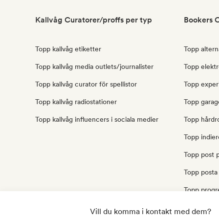
Kallvåg Curatorer/proffs per typ
Bookers C
Topp kallvåg etiketter
Topp altern
Topp kallvåg media outlets/journalister
Topp elektr
Topp kallvåg curator för spellistor
Topp exper
Topp kallvåg radiostationer
Topp garag
Topp kallvåg influencers i sociala medier
Topp hårdr
Topp indie
Topp post 
Topp posta
Topp progr
Topp punkr
Vill du komma i kontakt med dem?