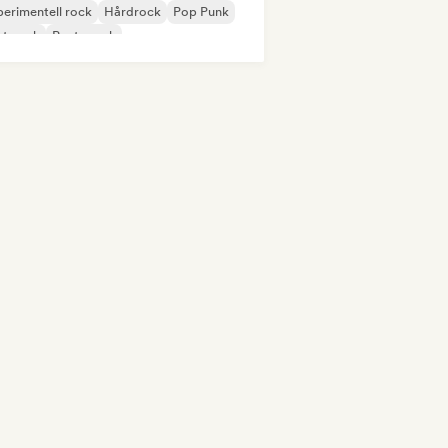
erimentell rock
Hårdrock
Pop Punk
st punk
Posta rock