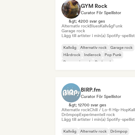
GYM Rock
Curator För Spellistor
&gt; 4200 svar ges
Alternativ rock
Blues
Kallvåg
Funk
Garage rock
Lägg till artister i min(a) Spotify-spellist
Kallvåg
Alternativ rock
Garage rock
Hårdrock
Indierock
Pop Punk
Progressiv rock
Punkrock
BIRP.fm
Curator För Spellistor
&gt; 12700 svar ges
Alternativ rock
Chill / Lo-fi Hip-Hop
Kal
Drömpop
Experimentell rock
Lägg till artister i min(a) Spotify-spellist
Kallvåg
Alternativ rock
Drömpop