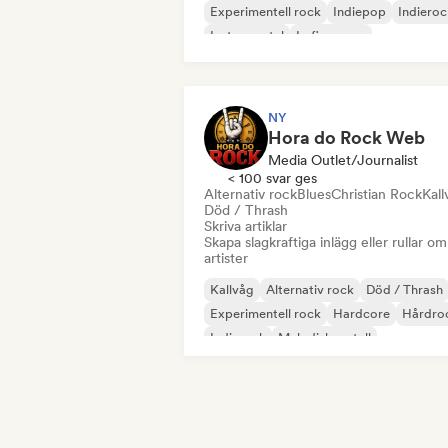
Experimentell rock
Indiepop
Indieroc
Instrumental
Lofi sovrum
NY
Hora do Rock Web
Media Outlet/Journalist
< 100 svar ges
Alternativ rock
Blues
Christian Rock
Kall
Död / Thrash
Skriva artiklar
Skapa slagkraftiga inlägg eller rullar om
artister
Kallvåg
Alternativ rock
Död / Thrash
Experimentell rock
Hardcore
Hårdro
Indierock
Melodisk metall