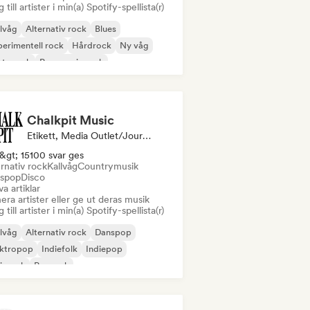
 till artister i min(a) Spotify-spellista(r)
lvåg
Alternativ rock
Blues
erimentell rock
Hårdrock
Ny våg
ta rock
Progressiv rock
Chalkpit Music
Etikett, Media Outlet/Journalist, Curator För Spellistor
&gt; 15100 svar ges
rnativ rock
Kallvåg
Countrymusik
spop
Disco
va artiklar
era artister eller ge ut deras musik
 till artister i min(a) Spotify-spellista(r)
lvåg
Alternativ rock
Danspop
ektropop
Indiefolk
Indiepop
ierock
Poprock