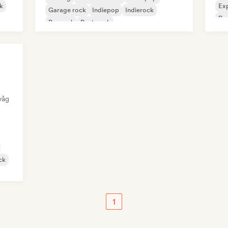
k
Exp
Garage rock
Indiepop
Indierock
Po
Poprock
Post punk
våg
ck
1