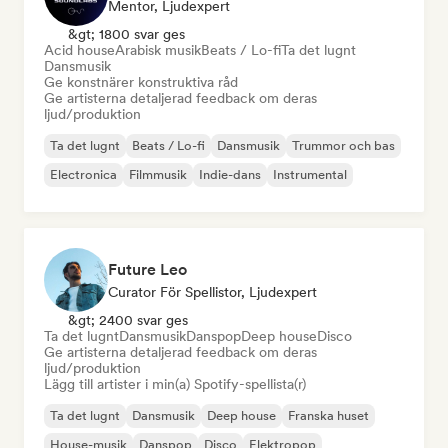
Mentor, Ljudexpert
&gt; 1800 svar ges
Acid house
Arabisk musik
Beats / Lo-fi
Ta det lugnt
Dansmusik
Ge konstnärer konstruktiva råd
Ge artisterna detaljerad feedback om deras
ljud/produktion
Ta det lugnt
Beats / Lo-fi
Dansmusik
Trummor och bas
Electronica
Filmmusik
Indie-dans
Instrumental
Future Leo
Curator För Spellistor, Ljudexpert
&gt; 2400 svar ges
Ta det lugnt
Dansmusik
Danspop
Deep house
Disco
Ge artisterna detaljerad feedback om deras
ljud/produktion
Lägg till artister i min(a) Spotify-spellista(r)
Ta det lugnt
Dansmusik
Deep house
Franska huset
House-musik
Danspop
Disco
Elektropop