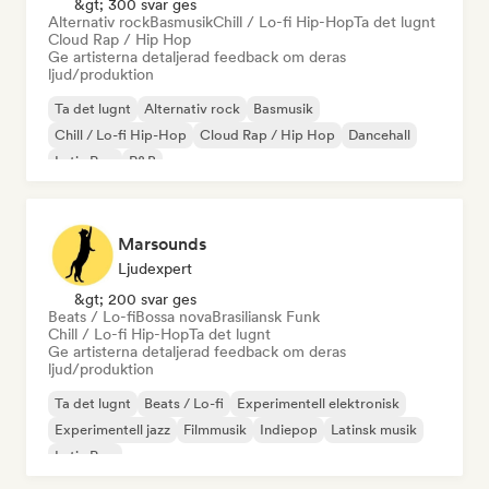
&gt; 300 svar ges
Alternativ rock
Basmusik
Chill / Lo-fi Hip-Hop
Ta det lugnt
Cloud Rap / Hip Hop
Ge artisterna detaljerad feedback om deras
ljud/produktion
Ta det lugnt
Alternativ rock
Basmusik
Chill / Lo-fi Hip-Hop
Cloud Rap / Hip Hop
Dancehall
Latin Pop
R&B
Marsounds
Ljudexpert
&gt; 200 svar ges
Beats / Lo-fi
Bossa nova
Brasiliansk Funk
Chill / Lo-fi Hip-Hop
Ta det lugnt
Ge artisterna detaljerad feedback om deras
ljud/produktion
Ta det lugnt
Beats / Lo-fi
Experimentell elektronisk
Experimentell jazz
Filmmusik
Indiepop
Latinsk musik
Latin Pop