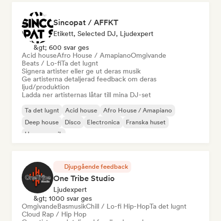
Sincopat / AFFKT
Etikett, Selected DJ, Ljudexpert
&gt; 600 svar ges
Acid house
Afro House / Amapiano
Omgivande
Beats / Lo-fi
Ta det lugnt
Signera artister eller ge ut deras musik
Ge artisterna detaljerad feedback om deras
ljud/produktion
Ladda ner artisternas låtar till mina DJ-set
Ta det lugnt
Acid house
Afro House / Amapiano
Deep house
Disco
Electronica
Franska huset
House-musik
Djupgående feedback
One Tribe Studio
Ljudexpert
&gt; 1000 svar ges
Omgivande
Basmusik
Chill / Lo-fi Hip-Hop
Ta det lugnt
Cloud Rap / Hip Hop