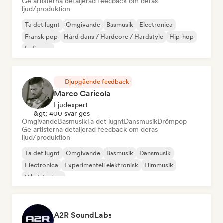
Ge artisterna detaljerad feedback om deras
ljud/produktion
Ta det lugnt
Omgivande
Basmusik
Electronica
Fransk pop
Hård dans / Hardcore / Hardstyle
Hip-hop
Indiepop
Djupgående feedback
Marco Caricola
Ljudexpert
&gt; 400 svar ges
Omgivande
Basmusik
Ta det lugnt
Dansmusik
Drömpop
Ge artisterna detaljerad feedback om deras
ljud/produktion
Ta det lugnt
Omgivande
Basmusik
Dansmusik
Electronica
Experimentell elektronisk
Filmmusik
Hård Techno
A2R SoundLabs