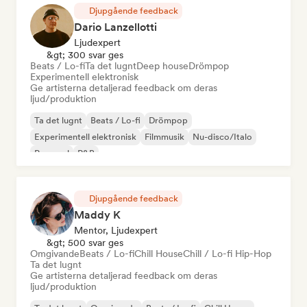
Djupgående feedback
Dario Lanzellotti
Ljudexpert
&gt; 300 svar ges
Beats / Lo-fi
Ta det lugnt
Deep house
Drömpop
Experimentell elektronisk
Ge artisterna detaljerad feedback om deras
ljud/produktion
Ta det lugnt
Beats / Lo-fi
Drömpop
Experimentell elektronisk
Filmmusik
Nu-disco/Italo
Pop soul
R&B
Djupgående feedback
Maddy K
Mentor, Ljudexpert
&gt; 500 svar ges
Omgivande
Beats / Lo-fi
Chill House
Chill / Lo-fi Hip-Hop
Ta det lugnt
Ge artisterna detaljerad feedback om deras
ljud/produktion