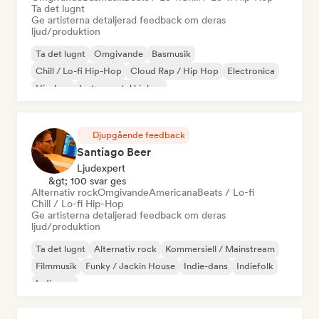
Ta det lugnt
Ge artisterna detaljerad feedback om deras
ljud/produktion
Ta det lugnt
Omgivande
Basmusik
Chill / Lo-fi Hip-Hop
Cloud Rap / Hip Hop
Electronica
Hip-hop
Instrumental hiphop
Djupgående feedback
Santiago Beer
Ljudexpert
&gt; 100 svar ges
Alternativ rock
Omgivande
Americana
Beats / Lo-fi
Chill / Lo-fi Hip-Hop
Ge artisterna detaljerad feedback om deras
ljud/produktion
Ta det lugnt
Alternativ rock
Kommersiell / Mainstream
Filmmusik
Funky / Jackin House
Indie-dans
Indiefolk
Indiepop