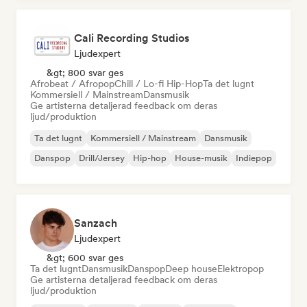
Cali Recording Studios
Ljudexpert
&gt; 800 svar ges
Afrobeat / Afropop
Chill / Lo-fi Hip-Hop
Ta det lugnt
Kommersiell / Mainstream
Dansmusik
Ge artisterna detaljerad feedback om deras
ljud/produktion
Ta det lugnt
Kommersiell / Mainstream
Dansmusik
Danspop
Drill/Jersey
Hip-hop
House-musik
Indiepop
Sanzach
Ljudexpert
&gt; 600 svar ges
Ta det lugnt
Dansmusik
Danspop
Deep house
Elektropop
Ge artisterna detaljerad feedback om deras
ljud/produktion