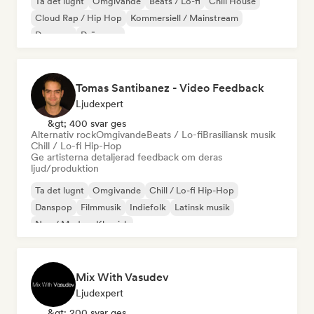
Ta det lugnt
Omgivande
Beats / Lo-fi
Chill House
Cloud Rap / Hip Hop
Kommersiell / Mainstream
Danspop
Drömpop
Tomas Santibanez - Video Feedback
Ljudexpert
&gt; 400 svar ges
Alternativ rock
Omgivande
Beats / Lo-fi
Brasiliansk musik
Chill / Lo-fi Hip-Hop
Ge artisterna detaljerad feedback om deras
ljud/produktion
Ta det lugnt
Omgivande
Chill / Lo-fi Hip-Hop
Danspop
Filmmusik
Indiefolk
Latinsk musik
Neo / Modern Klassisk
Mix With Vasudev
Ljudexpert
&gt; 200 svar ges