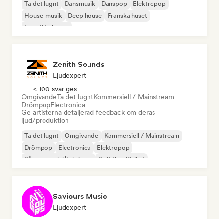
Ta det lugnt
Dansmusik
Danspop
Elektropop
House-musik
Deep house
Franska huset
Framtida house
Zenith Sounds
Ljudexpert
< 100 svar ges
Omgivande
Ta det lugnt
Kommersiell / Mainstream
Drömpop
Electronica
Ge artisterna detaljerad feedback om deras
ljud/produktion
Ta det lugnt
Omgivande
Kommersiell / Mainstream
Drömpop
Electronica
Elektropop
Sångare och låtskrivare
Soft Pop/Ballad
Saviours Music
Ljudexpert