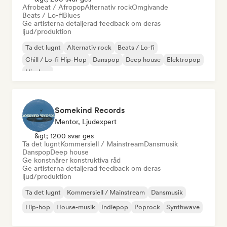
Afrobeat / Afropop
Alternativ rock
Omgivande
Beats / Lo-fi
Blues
Ge artisterna detaljerad feedback om deras
ljud/produktion
Ta det lugnt
Alternativ rock
Beats / Lo-fi
Chill / Lo-fi Hip-Hop
Danspop
Deep house
Elektropop
Hip-hop
Somekind Records
Mentor, Ljudexpert
&gt; 1200 svar ges
Ta det lugnt
Kommersiell / Mainstream
Dansmusik
Danspop
Deep house
Ge konstnärer konstruktiva råd
Ge artisterna detaljerad feedback om deras
ljud/produktion
Ta det lugnt
Kommersiell / Mainstream
Dansmusik
Hip-hop
House-musik
Indiepop
Poprock
Synthwave