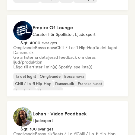
Empire Of Lounge
Curator För Spellistor, Ljudexpert
&gt; 4000 svar ges
Omgivande
Bossa nova
Chill / Lo-fi Hip-Hop
Ta det lugnt
Dansmusik
Ge artisterna detaljerad feedback om deras
ljud/produktion
Lägg till artister i min(a) Spotify-spellista(r)
Ta det lugnt
Omgivande
Bossa nova
Chill / Lo-fi Hip-Hop
Dansmusik
Franska huset
Jazz fusion
House-musik
Lohan - Video Feedback
Ljudexpert
&gt; 100 svar ges
Omgivande
Basmusik
Beats / Lo-fi
Chill / Lo-fi Hip-Hop