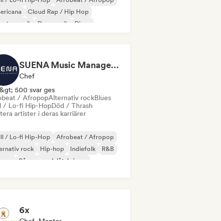
ericana
Cloud Rap / Hip Hop
untrymusik
Dansmusik
Disco
ummor och bas
SUENA Music Management
Chef
&gt; 500 svar ges
obeat / Afropop
Alternativ rock
Blues
l / Lo-fi Hip-Hop
Död / Thrash
era artister i deras karriärer
ll / Lo-fi Hip-Hop
Afrobeat / Afropop
ernativ rock
Hip-hop
Indiefolk
R&B
ggae
Sångare och låtskrivare
6x