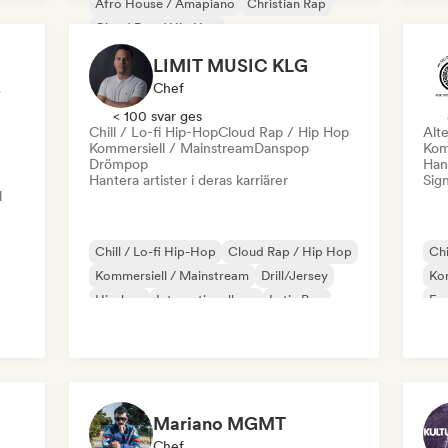
Afro House / Amapiano
Christian Rap
Cloud Rap / Hip Hop
Deutschrap/Tysk hiphop
Smuts
Hip-hop
LIMIT MUSIC KLG
Instrumental hiphop
gare
Chef
< 100 svar ges
Chill / Lo-fi Hip-Hop
Cloud Rap / Hip Hop
Alte
Kommersiell / Mainstream
Danspop
Kom
Drömpop
Hant
Hantera artister i deras karriärer
Sign
l
Chill / Lo-fi Hip-Hop
Cloud Rap / Hip Hop
Chi
Kommersiell / Mainstream
Drill/Jersey
Kom
Hip-hop
Internationell rap
Latin Pop
Fu
Rap på engelska
Mariano MGMT
Chef