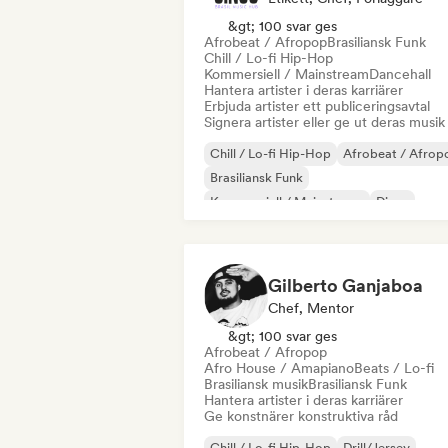
&gt; 100 svar ges
Afrobeat / Afropop
Brasiliansk Funk
Chill / Lo-fi Hip-Hop
Kommersiell / Mainstream
Dancehall
Hantera artister i deras karriärer
Erbjuda artister ett publiceringsavtal
Signera artister eller ge ut deras musik
Chill / Lo-fi Hip-Hop
Afrobeat / Afrop
Brasiliansk Funk
Kommersiell / Mainstream
Disco
Hip-hop
House-musik
Pop soul
Gilberto Ganjaboa
Chef, Mentor
&gt; 100 svar ges
Afrobeat / Afropop
Afro House / Amapiano
Beats / Lo-fi
Brasiliansk musik
Brasiliansk Funk
Hantera artister i deras karriärer
Ge konstnärer konstruktiva råd
Chill / Lo-fi Hip-Hop
Drill/Jersey