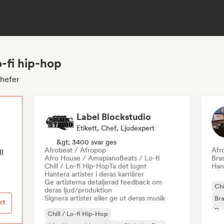
o-fi hip-hop
chefer
Label Blockstudio
Etikett, Chef, Ljudexpert
&gt; 3400 svar ges
Afrobeat / Afropop
Afr
ll
Afro House / Amapiano
Beats / Lo-fi
Bras
Chill / Lo-fi Hip-Hop
Ta det lugnt
Hant
Hantera artister i deras karriärer
Ge artisterna detaljerad feedback om
Chi
deras ljud/produktion
Signera artister eller ge ut deras musik
Bra
kt
Dan
Chill / Lo-fi Hip-Hop
Pop