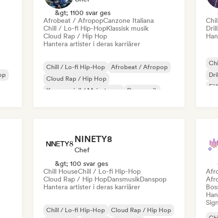
&gt; 1100 svar ges
Afrobeat / Afropop
Canzone Italiana
Chil
Chill / Lo-fi Hip-Hop
Klassisk musik
Dril
Cloud Rap / Hip Hop
Hant
Hantera artister i deras karriärer
Chi
Chill / Lo-fi Hip-Hop
Afrobeat / Afropop
op
Dri
Cloud Rap / Hip Hop
Fäl
Kommersiell / Mainstream
Dansmusik
Danspop
Drill/Jersey
Hip-hop
NINETY8
Chef
&gt; 100 svar ges
Chill House
Chill / Lo-fi Hip-Hop
Afr
Cloud Rap / Hip Hop
Dansmusik
Danspop
Afr
Hantera artister i deras karriärer
Bos
Hant
Sign
Chill / Lo-fi Hip-Hop
Cloud Rap / Hip Hop
Chi