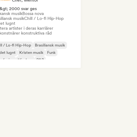
Chef, Mentor
&gt; 2000 svar ges
ikansk musik
Bossa nova
iliansk musik
Chill / Lo-fi Hip-Hop
et lugnt
era artister i deras karriärer
konstnärer konstruktiva råd
ll / Lo-fi Hip-Hop
Brasiliansk musik
det lugnt
Kristen musik
Funk
z fusion
Hip-hop
R&B