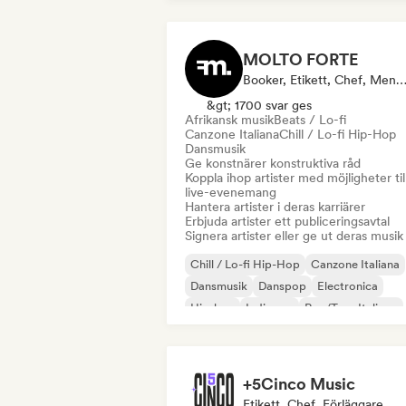
MOLTO FORTE
Booker, Etikett, Chef, Mentor, Förläg
&gt; 1700 svar ges
Afrikansk musik
Beats / Lo-fi
Canzone Italiana
Chill / Lo-fi Hip-Hop
Dansmusik
Ge konstnärer konstruktiva råd
Koppla ihop artister med möjligheter til
live-evenemang
Hantera artister i deras karriärer
Erbjuda artister ett publiceringsavtal
Signera artister eller ge ut deras musik
Chill / Lo-fi Hip-Hop
Canzone Italiana
Dansmusik
Danspop
Electronica
Hip-hop
Indiepop
Rap/Trap Italiano
+5Cinco Music
Etikett, Chef, Förläggare